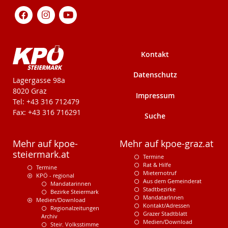
Kontakt
Datenschutz
KPÖ-Steiermark
Lagergasse 98a
8020 Graz
Impressum
Tel: +43 316 712479
Fax: +43 316 716291
Suche
Mehr auf kpoe-
Mehr auf kpoe-graz.at
steiermark.at
Termine
Rat & Hilfe
Termine
Mieternotruf
KPÖ - regional
Aus dem Gemeinderat
Mandatarinnen
Stadtbezirke
Bezirke Steiermark
MandatarInnen
Medien/Download
Kontakt/Adressen
Regionalzeitungen
Grazer Stadtblatt
Archiv
Medien/Download
Steir. Volksstimme