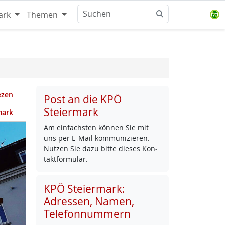
ark
Themen
ezen
Post an die KPÖ
Steiermark
mark
Am ein­fachs­ten kön­nen Sie mit
uns per E-Mail kom­mu­ni­zie­ren.
Nut­zen Sie da­zu bit­te die­ses Kon­
takt­for­mu­lar.
KPÖ Steiermark:
Adressen, Namen,
Telefonnummern