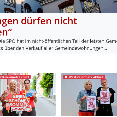
en dürfen nicht
en“
Die SPÖ hat im nicht-öf­f­ent­li­chen Teil der letz­ten Ge­m
luss über den Ver­kauf al­ler Ge­mein­de­woh­nun­gen…
tsteiermark aktuell
Weststeiermark aktuell