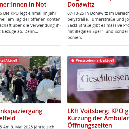
ner:innen in Not
Donawitz
6 Die KPÖ legt ein­mal im Jahr
07-10-25 In Do­na­witz im Be­reic
io­nell am Tag der of­fe­nen Kon­ten
pe­ly­stra­ße, Tur­ner­stra­ße und J
­schaft über die Ver­wen­dung ih­
Sackl-Stra­ße gibt es mas­si­ve Pro
it-Be­zü­ge ab. Denn…
mit il­le­ga­len Sperr- und Son­der
po­ni­en.
tal Aktuell
Weststeiermark aktuell
nkspaziergang
LKH Voitsberg: KPÖ 
elfeld
Kürzung der Ambulan
Öffnungszeiten
5 Am 8. Mai 2025 jähr­te sich