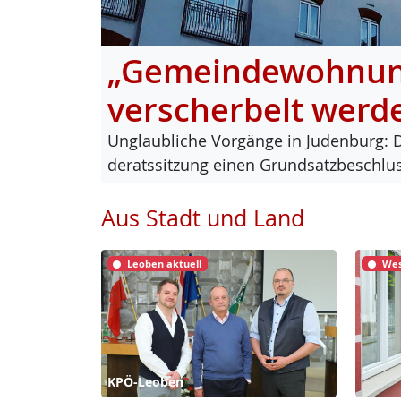
„Gemeindewohnung
verscherbelt werd
Un­glaub­li­che Vor­gän­ge in Ju­den­burg: 
de­rats­sit­zung ei­nen Grund­satz­be­sch
Aus Stadt und Land
Leoben aktuell
Wes
KPÖ-Leoben