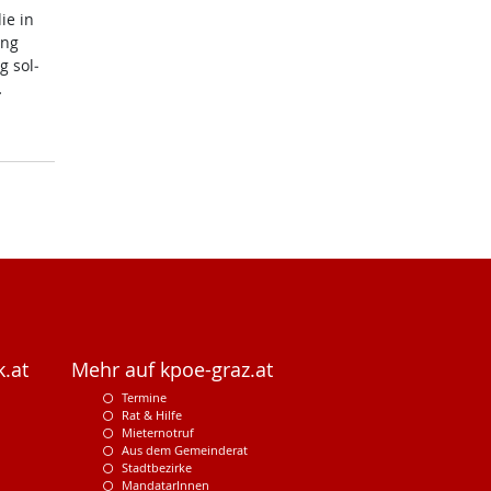
die in
ung
g sol­
…
.at
Mehr auf kpoe-graz.at
Termine
Rat & Hilfe
Mieternotruf
Aus dem Gemeinderat
Stadtbezirke
MandatarInnen