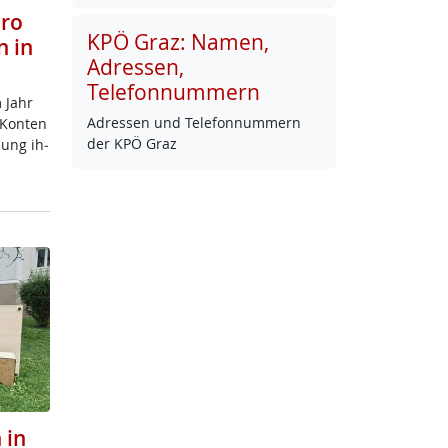
uro
KPÖ Graz: Namen,
n in
Adressen,
Telefonnummern
m Jahr
Adres­sen und Te­le­fon­num­mern
n Kon­ten
der KPÖ Graz
dung ih­
 in