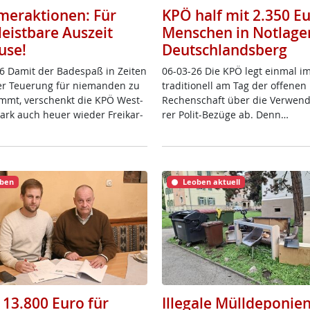
eraktionen: Für
KPÖ half mit 2.350 E
leistbare Auszeit
Menschen in Notlage
use!
Deutschlandsberg
6 Da­mit der Ba­de­spaß in Zei­ten
06-03-26 Die KPÖ legt ein­mal i
ver Teue­rung für nie­man­den zu
tra­di­tio­nell am Tag der of­fe­ne
mmt, ver­schenkt die KPÖ West­
Re­chen­schaft über die Ver­wen­
­mark auch heu­er wie­der Frei­k­ar­
rer Po­lit-Be­zü­ge ab. Denn…
ben
Leoben aktuell
 13.800 Euro für
Illegale Mülldeponien