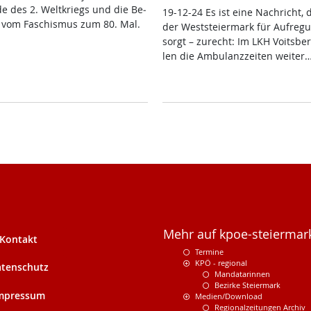
de des 2. Welt­kriegs und die Be­
19-12-24 Es ist ei­ne Nach­richt, 
ng vom Fa­schis­mus zum 80. Mal.
der West­s­tei­er­mark für Auf­re­g
sorgt – zu­recht: Im LKH Voits­ber
len die Am­bu­lanz­zei­ten wei­ter
Mehr auf kpoe-steiermark
Kontakt
Termine
KPÖ - regional
tenschutz
Mandatarinnen
Bezirke Steiermark
mpressum
Medien/Download
Regionalzeitungen Archiv