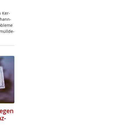
h Ker­
o­hann-
­b­le­me
­müll­de­
gegen
z-