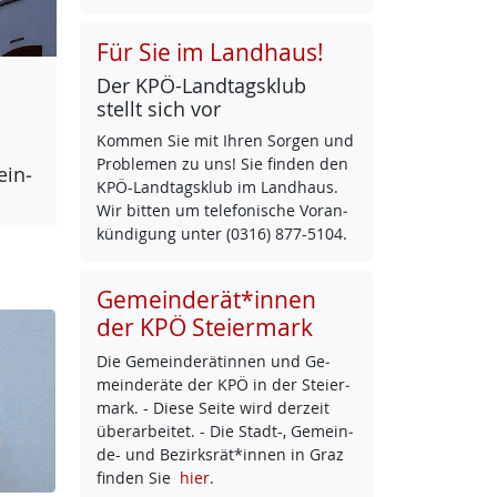
Für Sie im Landhaus!
Der KPÖ-Land­tags­klub
stellt sich vor
Kom­men Sie mit Ih­ren Sor­gen und
Pro­b­le­men zu uns! Sie fin­den den
ein­
KPÖ-Land­tags­klub im Land­haus.
Wir bit­ten um te­le­fo­ni­sche Vor­an­
kün­di­gung un­ter (0316) 877-5104.
Gemeinderät*innen
der KPÖ Steiermark
Die Ge­mein­de­rä­tin­nen und Ge­
mein­de­rä­te der KPÖ in der Stei­er­
mark. - Die­se Sei­te wird der­zeit
über­ar­bei­tet. - Die Stadt-, Ge­mein­
de- und Be­zirks­rät*in­nen in Graz
fin­den Sie
hier
.