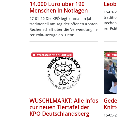
14.000 Euro über 190
Leob
Menschen in Notlagen
16-01-2
tra­di­t
27-01-26 Die KPÖ legt ein­mal im Jahr
Re­chen
tra­di­tio­nell am Tag der of­fe­nen Kon­ten
rer Po­l
Re­chen­schaft über die Ver­wen­dung ih­
rer Po­lit-Be­zü­ge ab. Denn…
Weststeiermark aktuell
Mur
WUSCHLMARKT: Alle Infos
Gede
zur neuen Tiertafel der
Knitt
KPÖ Deutschlandsberg
15-05-2