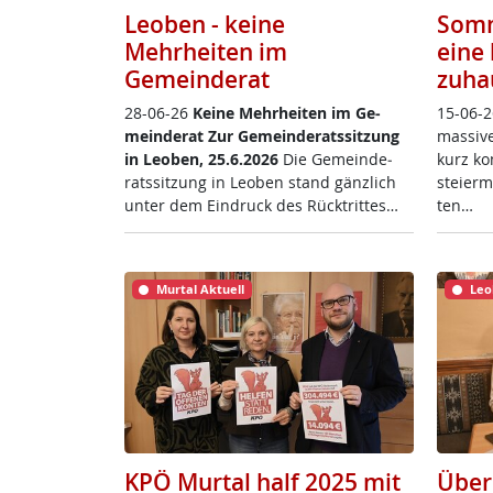
Leoben - keine
Somm
Mehrheiten im
eine 
Gemeinderat
zuha
28-06-26
Kei­ne Mehr­hei­ten im Ge­
15-06-2
mein­de­rat
Zur Ge­mein­de­rats­sit­zung
mas­si­
in Leo­ben, 25.6.2026
Die Ge­mein­de­
kurz ko
rats­sit­zung in Leo­ben stand gänz­lich
s­tei­er
un­ter dem Ein­druck des Rück­trit­tes…
ten…
Murtal Aktuell
Leo
KPÖ Murtal half 2025 mit
Über