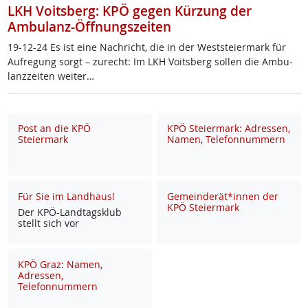
LKH Voitsberg: KPÖ gegen Kürzung der
Ambulanz-Öffnungszeiten
19-12-24 Es ist ei­ne Nach­richt, die in der West­s­tei­er­mark für
Auf­re­gung sorgt – zu­recht: Im LKH Voits­berg sol­len die Am­bu­
lanz­zei­ten wei­ter…
Post an die KPÖ
KPÖ Steiermark: Adressen,
Steiermark
Namen, Telefonnummern
Für Sie im Landhaus!
Gemeinderät*innen der
KPÖ Steiermark
Der KPÖ-Land­tags­klub
stellt sich vor
KPÖ Graz: Namen,
Adressen,
Telefonnummern