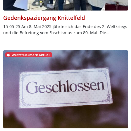
Gedenkspaziergang Knittelfeld
15-05-25 Am 8. Mai 2025 jähr­te sich das En­de des 2. Welt­kriegs
und die Be­f­rei­ung vom Fa­schis­mus zum 80. Mal. Die…
Weststeiermark aktuell