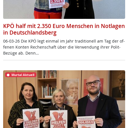
KPÖ half mit 2.350 Euro Menschen in Notlagen
in Deutschlandsberg
06-03-26 Die KPÖ legt ein­mal im Jahr tra­di­tio­nell am Tag der of­
fe­nen Kon­ten Re­chen­schaft über die Ver­wen­dung ih­rer Po­lit-
Be­zü­ge ab. Denn…
Murtal Aktuell