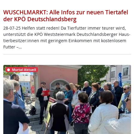
WUSCHLMARKT: Alle Infos zur neuen Tiertafel
der KPÖ Deutschlandsberg
28-07-25 Hel­fen statt re­den! Da Tier­fut­ter im­mer teu­rer wird,
un­ter­stützt die KPÖ West­s­tei­er­mark Deut­sch­lands­ber­ger Haus­
tier­be­sit­zer:in­nen mit ge­rin­gem Ein­kom­men mit kos­ten­lo­sem
Fut­ter –…
Murtal Aktuell