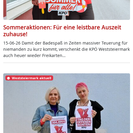
Sommeraktionen: Für eine leistbare Auszeit
zuhause!
15-06-26 Da­mit der Ba­de­spaß in Zei­ten mas­si­ver Teue­rung für
nie­man­den zu kurz kommt, ver­schenkt die KPÖ West­s­tei­er­mark
auch heu­er wie­der Frei­k­ar­ten…
Weststeiermark aktuell