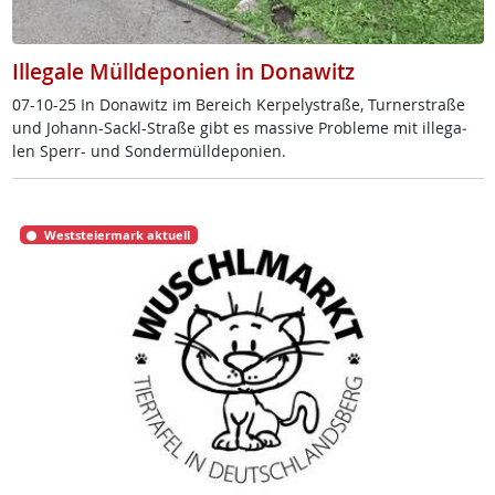
Illegale Mülldeponien in Donawitz
07-10-25 In Do­na­witz im Be­reich Ker­pe­ly­stra­ße, Tur­ner­stra­ße
und Jo­hann-Sackl-Stra­ße gibt es mas­si­ve Pro­b­le­me mit il­le­ga­
len Sperr- und Son­der­müll­de­po­ni­en.
Weststeiermark aktuell