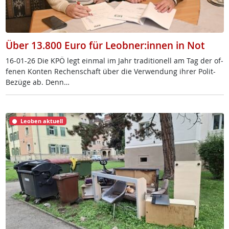
Über 13.800 Euro für Leobner:innen in Not
16-01-26 Die KPÖ legt ein­mal im Jahr tra­di­tio­nell am Tag der of­
fe­nen Kon­ten Re­chen­schaft über die Ver­wen­dung ih­rer Po­lit-
Be­zü­ge ab. Denn…
Leoben aktuell