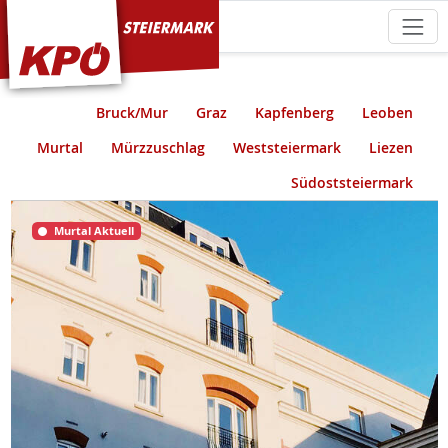
KPÖ Steiermark
Bruck/Mur
Graz
Kapfenberg
Leoben
Murtal
Mürzzuschlag
Weststeiermark
Liezen
Südoststeiermark
Murtal Aktuell