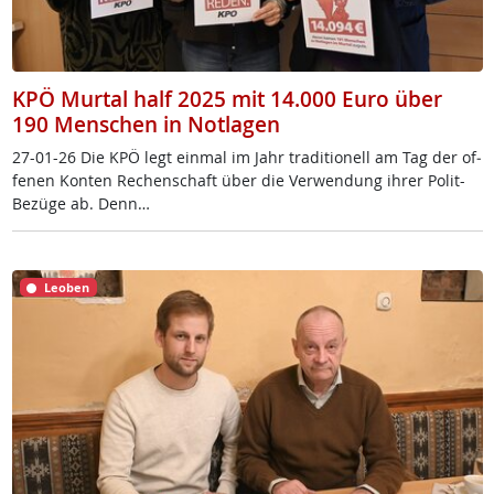
KPÖ Murtal half 2025 mit 14.000 Euro über
190 Menschen in Notlagen
27-01-26 Die KPÖ legt ein­mal im Jahr tra­di­tio­nell am Tag der of­
fe­nen Kon­ten Re­chen­schaft über die Ver­wen­dung ih­rer Po­lit-
Be­zü­ge ab. Denn…
Leoben