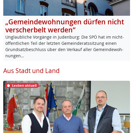
„Gemeindewohnungen dürfen nicht
verscherbelt werden“
Un­glaub­li­che Vor­gän­ge in Ju­den­burg: Die SPÖ hat im nicht-
öf­f­ent­li­chen Teil der letz­ten Ge­mein­de­rats­sit­zung ei­nen
Grund­satz­be­schluss über den Ver­kauf al­ler Ge­mein­de­woh­
nun­gen…
Aus Stadt und Land
Leoben aktuell