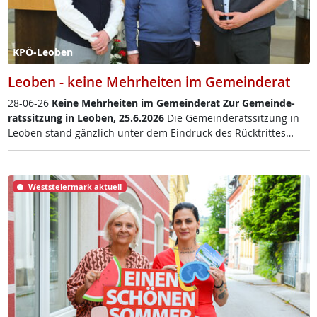
KPÖ-Leoben
Leoben - keine Mehrheiten im Gemeinderat
28-06-26
Kei­ne Mehr­hei­ten im Ge­mein­de­rat
Zur Ge­mein­de­
rats­sit­zung in Leo­ben, 25.6.2026
Die Ge­mein­de­rats­sit­zung in
Leo­ben stand gänz­lich un­ter dem Ein­druck des Rück­trit­tes…
Weststeiermark aktuell