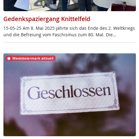
Gedenkspaziergang Knittelfeld
15-05-25 Am 8. Mai 2025 jähr­te sich das En­de des 2. Welt­kriegs
und die Be­f­rei­ung vom Fa­schis­mus zum 80. Mal. Die…
Weststeiermark aktuell