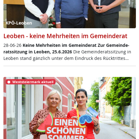
KPÖ-Leoben
Leoben - keine Mehrheiten im Gemeinderat
28-06-26
Kei­ne Mehr­hei­ten im Ge­mein­de­rat
Zur Ge­mein­de­
rats­sit­zung in Leo­ben, 25.6.2026
Die Ge­mein­de­rats­sit­zung in
Leo­ben stand gänz­lich un­ter dem Ein­druck des Rück­trit­tes…
Weststeiermark aktuell