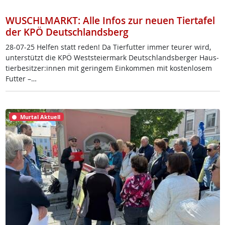
WUSCHLMARKT: Alle Infos zur neuen Tiertafel
der KPÖ Deutschlandsberg
28-07-25 Hel­fen statt re­den! Da Tier­fut­ter im­mer teu­rer wird,
un­ter­stützt die KPÖ West­s­tei­er­mark Deut­sch­lands­ber­ger Haus­
tier­be­sit­zer:in­nen mit ge­rin­gem Ein­kom­men mit kos­ten­lo­sem
Fut­ter –…
Murtal Aktuell