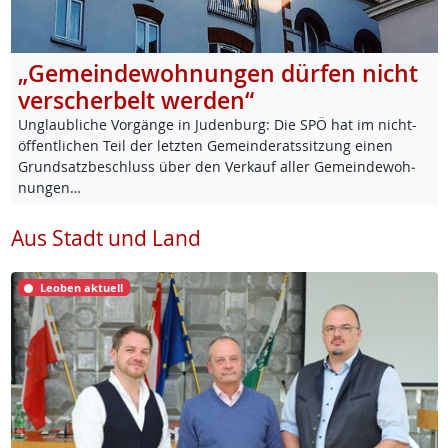
„Gemeindewohnungen dürfen nicht
verscherbelt werden“
Un­glaub­li­che Vor­gän­ge in Ju­den­burg: Die SPÖ hat im nicht-
öf­f­ent­li­chen Teil der letz­ten Ge­mein­de­rats­sit­zung ei­nen
Grund­satz­be­schluss über den Ver­kauf al­ler Ge­mein­de­woh­
nun­gen…
Aus Stadt und Land
Leoben aktuell