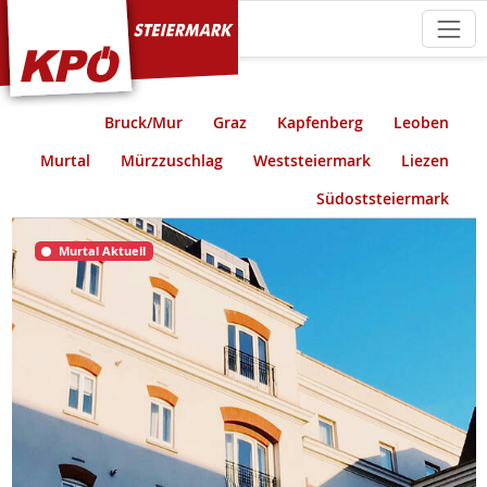
KPÖ Steiermark
Bruck/Mur
Graz
Kapfenberg
Leoben
Murtal
Mürzzuschlag
Weststeiermark
Liezen
Südoststeiermark
Murtal Aktuell