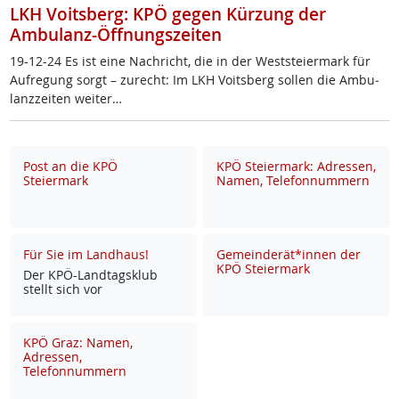
LKH Voitsberg: KPÖ gegen Kürzung der
Ambulanz-Öffnungszeiten
19-12-24 Es ist ei­ne Nach­richt, die in der West­s­tei­er­mark für
Auf­re­gung sorgt – zu­recht: Im LKH Voits­berg sol­len die Am­bu­
lanz­zei­ten wei­ter…
Post an die KPÖ
KPÖ Steiermark: Adressen,
Steiermark
Namen, Telefonnummern
Für Sie im Landhaus!
Gemeinderät*innen der
KPÖ Steiermark
Der KPÖ-Land­tags­klub
stellt sich vor
KPÖ Graz: Namen,
Adressen,
Telefonnummern