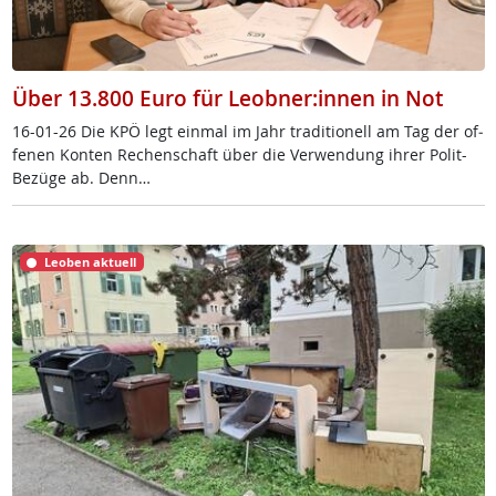
Über 13.800 Euro für Leobner:innen in Not
16-01-26 Die KPÖ legt ein­mal im Jahr tra­di­tio­nell am Tag der of­
fe­nen Kon­ten Re­chen­schaft über die Ver­wen­dung ih­rer Po­lit-
Be­zü­ge ab. Denn…
Leoben aktuell