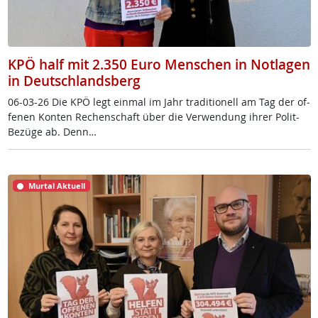
KPÖ half mit 2.350 Euro Menschen in Notlagen
in Deutschlandsberg
06-03-26 Die KPÖ legt ein­mal im Jahr tra­di­tio­nell am Tag der of­
fe­nen Kon­ten Re­chen­schaft über die Ver­wen­dung ih­rer Po­lit-
Be­zü­ge ab. Denn…
Murtal Aktuell