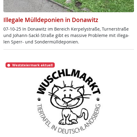
Illegale Mülldeponien in Donawitz
07-10-25 In Do­na­witz im Be­reich Ker­pe­ly­stra­ße, Tur­ner­stra­ße
und Jo­hann-Sackl-Stra­ße gibt es mas­si­ve Pro­b­le­me mit il­le­ga­
len Sperr- und Son­der­müll­de­po­ni­en.
Weststeiermark aktuell