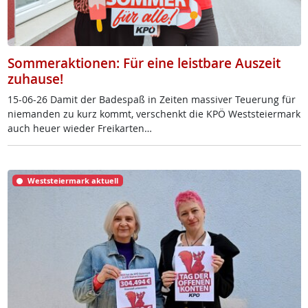
Sommeraktionen: Für eine leistbare Auszeit
zuhause!
15-06-26 Da­mit der Ba­de­spaß in Zei­ten mas­si­ver Teue­rung für
nie­man­den zu kurz kommt, ver­schenkt die KPÖ West­s­tei­er­mark
auch heu­er wie­der Frei­k­ar­ten…
Weststeiermark aktuell