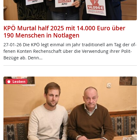
KPÖ Murtal half 2025 mit 14.000 Euro über
190 Menschen in Notlagen
27-01-26 Die KPÖ legt ein­mal im Jahr tra­di­tio­nell am Tag der of­
fe­nen Kon­ten Re­chen­schaft über die Ver­wen­dung ih­rer Po­lit-
Be­zü­ge ab. Denn…
Leoben