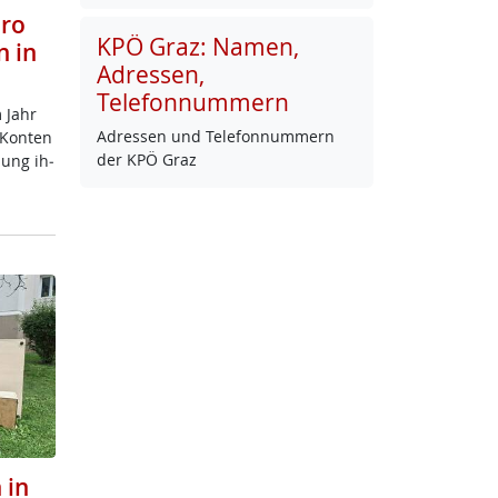
uro
KPÖ Graz: Namen,
n in
Adressen,
Telefonnummern
m Jahr
Adres­sen und Te­le­fon­num­mern
n Kon­ten
der KPÖ Graz
dung ih­
 in