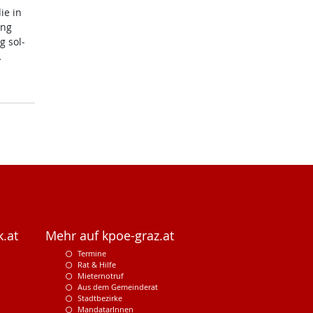
die in
ung
g sol­
…
.at
Mehr auf kpoe-graz.at
Termine
Rat & Hilfe
Mieternotruf
Aus dem Gemeinderat
Stadtbezirke
MandatarInnen