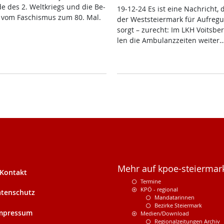
de des 2. Welt­kriegs und die Be­
19-12-24 Es ist ei­ne Nach­richt, 
ng vom Fa­schis­mus zum 80. Mal.
der West­s­tei­er­mark für Auf­re­g
sorgt – zu­recht: Im LKH Voits­ber
len die Am­bu­lanz­zei­ten wei­ter
Mehr auf kpoe-steiermark
Kontakt
Termine
KPÖ - regional
tenschutz
Mandatarinnen
Bezirke Steiermark
mpressum
Medien/Download
Regionalzeitungen Archiv