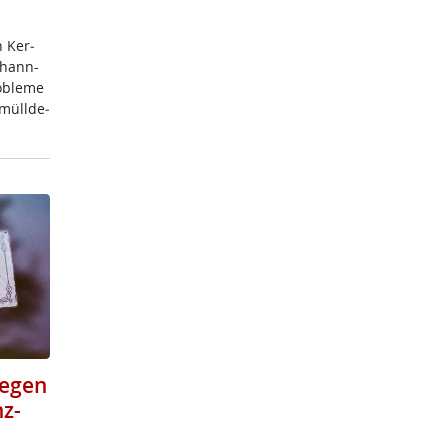
h Ker­
o­hann-
­b­le­me
­müll­de­
gegen
z-