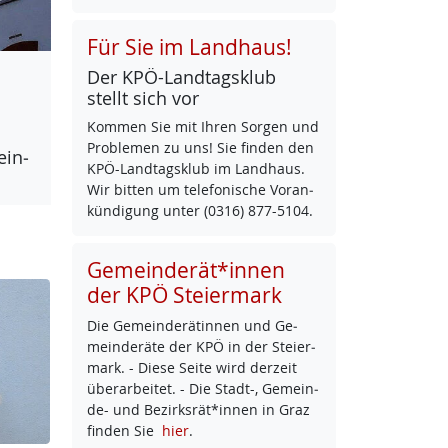
Für Sie im Landhaus!
Der KPÖ-Land­tags­klub
stellt sich vor
Kom­men Sie mit Ih­ren Sor­gen und
Pro­b­le­men zu uns! Sie fin­den den
ein­
KPÖ-Land­tags­klub im Land­haus.
Wir bit­ten um te­le­fo­ni­sche Vor­an­
kün­di­gung un­ter (0316) 877-5104.
Gemeinderät*innen
der KPÖ Steiermark
Die Ge­mein­de­rä­tin­nen und Ge­
mein­de­rä­te der KPÖ in der Stei­er­
mark. - Die­se Sei­te wird der­zeit
über­ar­bei­tet. - Die Stadt-, Ge­mein­
de- und Be­zirks­rät*in­nen in Graz
fin­den Sie
hier
.