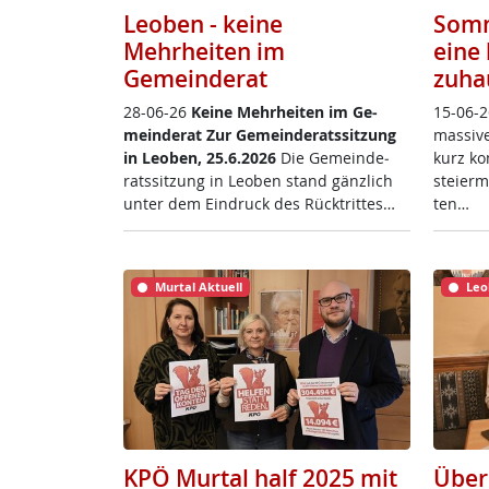
Leoben - keine
Somm
Mehrheiten im
eine 
Gemeinderat
zuha
28-06-26
Kei­ne Mehr­hei­ten im Ge­
15-06-2
mein­de­rat
Zur Ge­mein­de­rats­sit­zung
mas­si­
in Leo­ben, 25.6.2026
Die Ge­mein­de­
kurz ko
rats­sit­zung in Leo­ben stand gänz­lich
s­tei­er
un­ter dem Ein­druck des Rück­trit­tes…
ten…
Murtal Aktuell
Leo
KPÖ Murtal half 2025 mit
Über