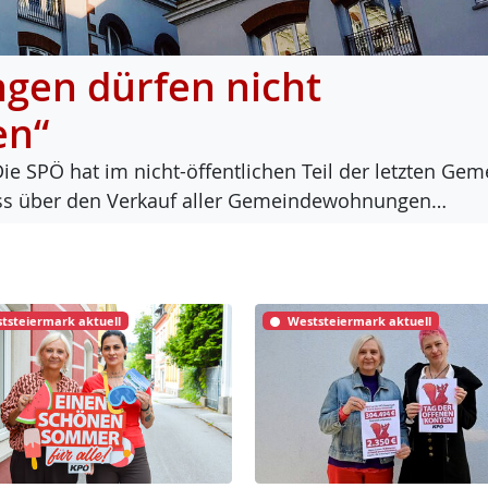
en dürfen nicht
en“
Die SPÖ hat im nicht-öf­f­ent­li­chen Teil der letz­ten Ge­m
luss über den Ver­kauf al­ler Ge­mein­de­woh­nun­gen…
tsteiermark aktuell
Weststeiermark aktuell