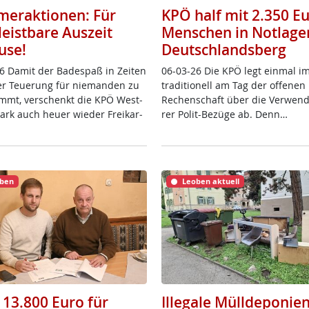
eraktionen: Für
KPÖ half mit 2.350 E
leistbare Auszeit
Menschen in Notlage
use!
Deutschlandsberg
6 Da­mit der Ba­de­spaß in Zei­ten
06-03-26 Die KPÖ legt ein­mal i
ver Teue­rung für nie­man­den zu
tra­di­tio­nell am Tag der of­fe­ne
mmt, ver­schenkt die KPÖ West­
Re­chen­schaft über die Ver­wen­
­mark auch heu­er wie­der Frei­k­ar­
rer Po­lit-Be­zü­ge ab. Denn…
ben
Leoben aktuell
 13.800 Euro für
Illegale Mülldeponien