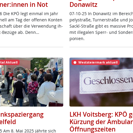
ner:innen in Not
Donawitz
6 Die KPÖ legt ein­mal im Jahr
07-10-25 In Do­na­witz im Be­reic
io­nell am Tag der of­fe­nen Kon­ten
pe­ly­stra­ße, Tur­ner­stra­ße und J
­schaft über die Ver­wen­dung ih­
Sackl-Stra­ße gibt es mas­si­ve Pro
it-Be­zü­ge ab. Denn…
mit il­le­ga­len Sperr- und Son­der
po­ni­en.
tal Aktuell
Weststeiermark aktuell
nkspaziergang
LKH Voitsberg: KPÖ 
elfeld
Kürzung der Ambulan
Öffnungszeiten
5 Am 8. Mai 2025 jähr­te sich