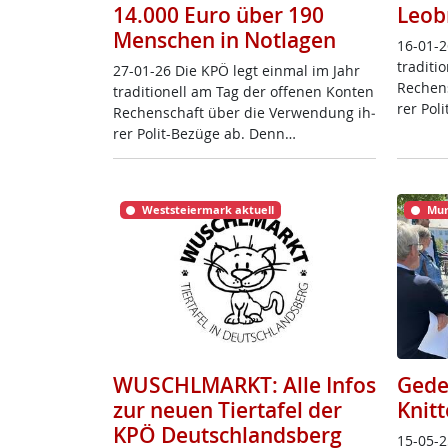
14.000 Euro über 190
Leob
Menschen in Notlagen
16-01-2
tra­di­t
27-01-26 Die KPÖ legt ein­mal im Jahr
Re­chen
tra­di­tio­nell am Tag der of­fe­nen Kon­ten
rer Po­l
Re­chen­schaft über die Ver­wen­dung ih­
rer Po­lit-Be­zü­ge ab. Denn…
Weststeiermark aktuell
Mur
WUSCHLMARKT: Alle Infos
Gede
zur neuen Tiertafel der
Knitt
KPÖ Deutschlandsberg
15-05-2