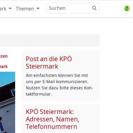
ark
Themen
ezen
Post an die KPÖ
Steiermark
mark
Am ein­fachs­ten kön­nen Sie mit
uns per E-Mail kom­mu­ni­zie­ren.
Nut­zen Sie da­zu bit­te die­ses Kon­
takt­for­mu­lar.
KPÖ Steiermark:
Adressen, Namen,
Telefonnummern