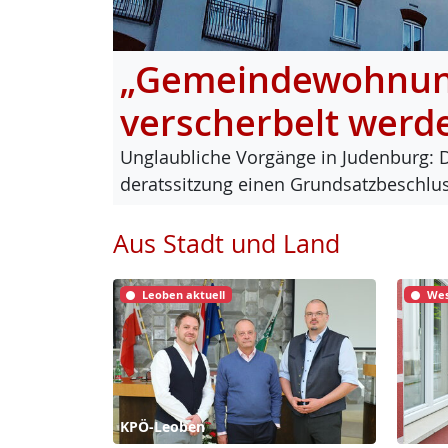
„Gemeindewohnung
verscherbelt werd
Un­glaub­li­che Vor­gän­ge in Ju­den­burg: 
de­rats­sit­zung ei­nen Grund­satz­be­sch
Aus Stadt und Land
Leoben aktuell
Wes
KPÖ-Leoben