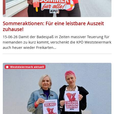
Sommeraktionen: Für eine leistbare Auszeit
zuhause!
15-06-26 Da­mit der Ba­de­spaß in Zei­ten mas­si­ver Teue­rung für
nie­man­den zu kurz kommt, ver­schenkt die KPÖ West­s­tei­er­mark
auch heu­er wie­der Frei­k­ar­ten…
Weststeiermark aktuell