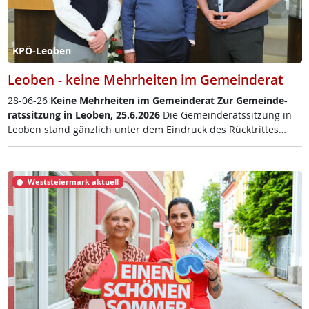
KPÖ-Leoben
Leoben - keine Mehrheiten im Gemeinderat
28-06-26
Kei­ne Mehr­hei­ten im Ge­mein­de­rat
Zur Ge­mein­de­
rats­sit­zung in Leo­ben, 25.6.2026
Die Ge­mein­de­rats­sit­zung in
Leo­ben stand gänz­lich un­ter dem Ein­druck des Rück­trit­tes…
Weststeiermark aktuell