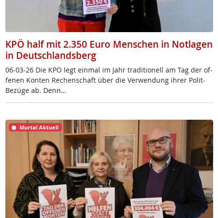
KPÖ half mit 2.350 Euro Menschen in Notlagen
in Deutschlandsberg
06-03-26 Die KPÖ legt ein­mal im Jahr tra­di­tio­nell am Tag der of­
fe­nen Kon­ten Re­chen­schaft über die Ver­wen­dung ih­rer Po­lit-
Be­zü­ge ab. Denn…
Murtal Aktuell