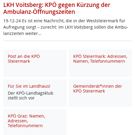
LKH Voitsberg: KPÖ gegen Kürzung der
Ambulanz-Öffnungszeiten
19-12-24 Es ist ei­ne Nach­richt, die in der West­s­tei­er­mark für
Auf­re­gung sorgt – zu­recht: Im LKH Voits­berg sol­len die Am­bu­
lanz­zei­ten wei­ter…
Post an die KPÖ
KPÖ Steiermark: Adressen,
Steiermark
Namen, Telefonnummern
Für Sie im Landhaus!
Gemeinderät*innen der
KPÖ Steiermark
Der KPÖ-Land­tags­klub
stellt sich vor
KPÖ Graz: Namen,
Adressen,
Telefonnummern