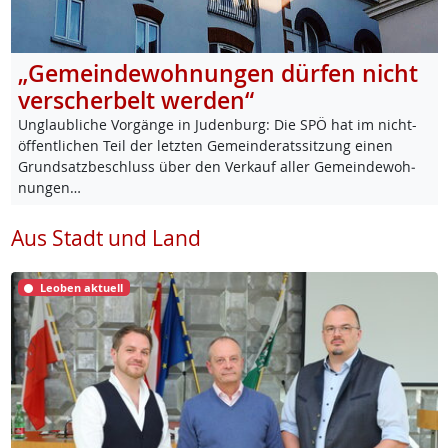
„Gemeindewohnungen dürfen nicht
verscherbelt werden“
Un­glaub­li­che Vor­gän­ge in Ju­den­burg: Die SPÖ hat im nicht-
öf­f­ent­li­chen Teil der letz­ten Ge­mein­de­rats­sit­zung ei­nen
Grund­satz­be­schluss über den Ver­kauf al­ler Ge­mein­de­woh­
nun­gen…
Aus Stadt und Land
Leoben aktuell