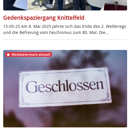
Gedenkspaziergang Knittelfeld
15-05-25 Am 8. Mai 2025 jähr­te sich das En­de des 2. Welt­kriegs
und die Be­f­rei­ung vom Fa­schis­mus zum 80. Mal. Die…
Weststeiermark aktuell