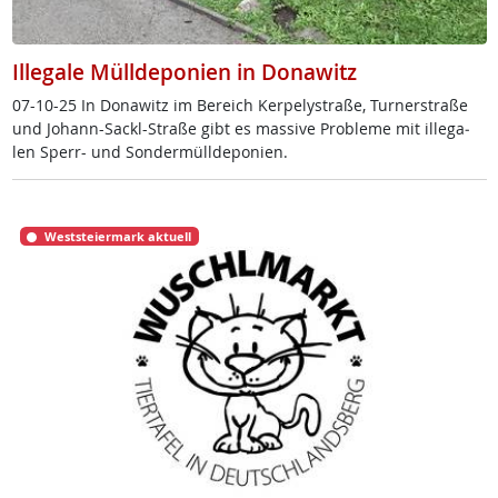
Illegale Mülldeponien in Donawitz
07-10-25 In Do­na­witz im Be­reich Ker­pe­ly­stra­ße, Tur­ner­stra­ße
und Jo­hann-Sackl-Stra­ße gibt es mas­si­ve Pro­b­le­me mit il­le­ga­
len Sperr- und Son­der­müll­de­po­ni­en.
Weststeiermark aktuell