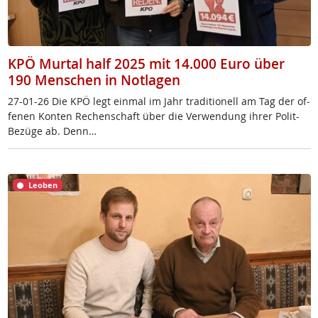
KPÖ Murtal half 2025 mit 14.000 Euro über
190 Menschen in Notlagen
27-01-26 Die KPÖ legt ein­mal im Jahr tra­di­tio­nell am Tag der of­
fe­nen Kon­ten Re­chen­schaft über die Ver­wen­dung ih­rer Po­lit-
Be­zü­ge ab. Denn…
Leoben