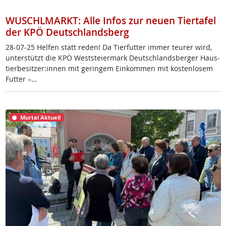
WUSCHLMARKT: Alle Infos zur neuen Tiertafel
der KPÖ Deutschlandsberg
28-07-25 Hel­fen statt re­den! Da Tier­fut­ter im­mer teu­rer wird,
un­ter­stützt die KPÖ West­s­tei­er­mark Deut­sch­lands­ber­ger Haus­
tier­be­sit­zer:in­nen mit ge­rin­gem Ein­kom­men mit kos­ten­lo­sem
Fut­ter –…
Murtal Aktuell