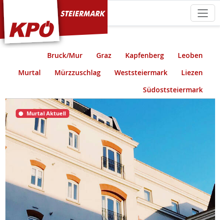
KPÖ Steiermark
Bruck/Mur
Graz
Kapfenberg
Leoben
Murtal
Mürzzuschlag
Weststeiermark
Liezen
Südoststeiermark
Murtal Aktuell