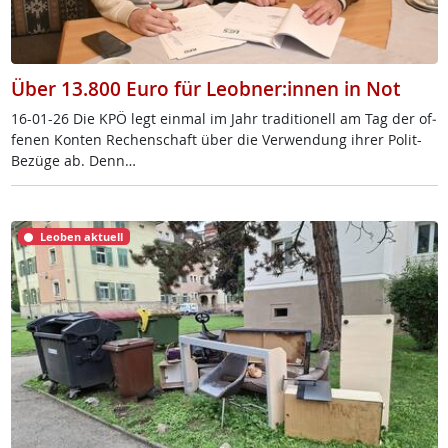
Über 13.800 Euro für Leobner:innen in Not
16-01-26 Die KPÖ legt ein­mal im Jahr tra­di­tio­nell am Tag der of­
fe­nen Kon­ten Re­chen­schaft über die Ver­wen­dung ih­rer Po­lit-
Be­zü­ge ab. Denn…
Leoben aktuell