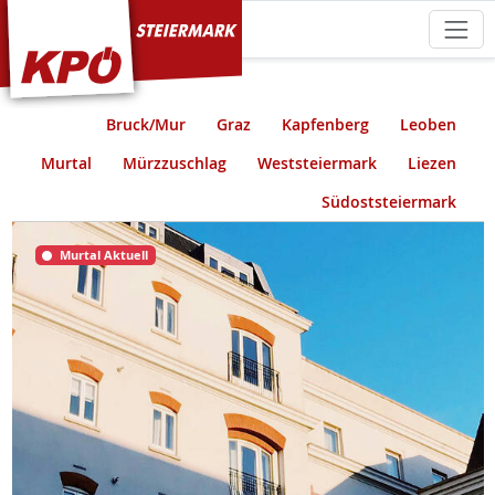
KPÖ Steiermark
Bruck/Mur
Graz
Kapfenberg
Leoben
Murtal
Mürzzuschlag
Weststeiermark
Liezen
Südoststeiermark
Murtal Aktuell