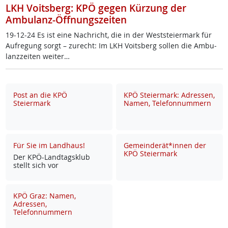
LKH Voitsberg: KPÖ gegen Kürzung der
Ambulanz-Öffnungszeiten
19-12-24 Es ist ei­ne Nach­richt, die in der West­s­tei­er­mark für
Auf­re­gung sorgt – zu­recht: Im LKH Voits­berg sol­len die Am­bu­
lanz­zei­ten wei­ter…
Post an die KPÖ
KPÖ Steiermark: Adressen,
Steiermark
Namen, Telefonnummern
Für Sie im Landhaus!
Gemeinderät*innen der
KPÖ Steiermark
Der KPÖ-Land­tags­klub
stellt sich vor
KPÖ Graz: Namen,
Adressen,
Telefonnummern