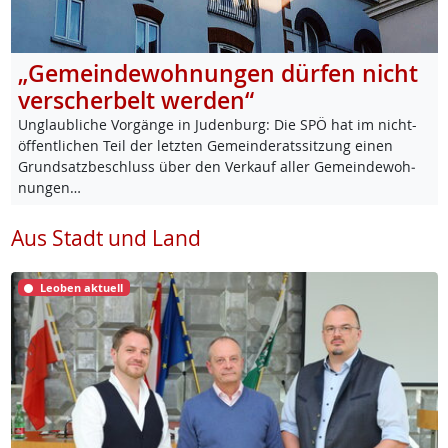
„Gemeindewohnungen dürfen nicht
verscherbelt werden“
Un­glaub­li­che Vor­gän­ge in Ju­den­burg: Die SPÖ hat im nicht-
öf­f­ent­li­chen Teil der letz­ten Ge­mein­de­rats­sit­zung ei­nen
Grund­satz­be­schluss über den Ver­kauf al­ler Ge­mein­de­woh­
nun­gen…
Aus Stadt und Land
Leoben aktuell