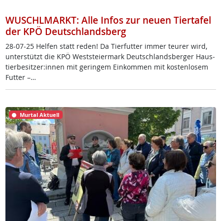
WUSCHLMARKT: Alle Infos zur neuen Tiertafel
der KPÖ Deutschlandsberg
28-07-25 Hel­fen statt re­den! Da Tier­fut­ter im­mer teu­rer wird,
un­ter­stützt die KPÖ West­s­tei­er­mark Deut­sch­lands­ber­ger Haus­
tier­be­sit­zer:in­nen mit ge­rin­gem Ein­kom­men mit kos­ten­lo­sem
Fut­ter –…
Murtal Aktuell