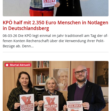
KPÖ half mit 2.350 Euro Menschen in Notlagen
in Deutschlandsberg
06-03-26 Die KPÖ legt ein­mal im Jahr tra­di­tio­nell am Tag der of­
fe­nen Kon­ten Re­chen­schaft über die Ver­wen­dung ih­rer Po­lit-
Be­zü­ge ab. Denn…
Murtal Aktuell