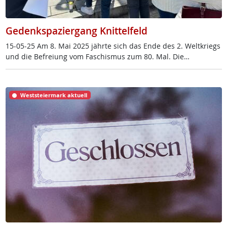
Gedenkspaziergang Knittelfeld
15-05-25 Am 8. Mai 2025 jähr­te sich das En­de des 2. Welt­kriegs
und die Be­f­rei­ung vom Fa­schis­mus zum 80. Mal. Die…
Weststeiermark aktuell