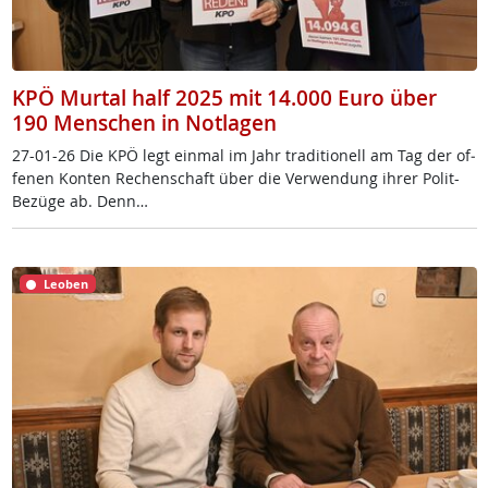
KPÖ Murtal half 2025 mit 14.000 Euro über
190 Menschen in Notlagen
27-01-26 Die KPÖ legt ein­mal im Jahr tra­di­tio­nell am Tag der of­
fe­nen Kon­ten Re­chen­schaft über die Ver­wen­dung ih­rer Po­lit-
Be­zü­ge ab. Denn…
Leoben