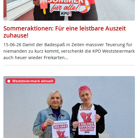
Sommeraktionen: Für eine leistbare Auszeit
zuhause!
15-06-26 Da­mit der Ba­de­spaß in Zei­ten mas­si­ver Teue­rung für
nie­man­den zu kurz kommt, ver­schenkt die KPÖ West­s­tei­er­mark
auch heu­er wie­der Frei­k­ar­ten…
Weststeiermark aktuell