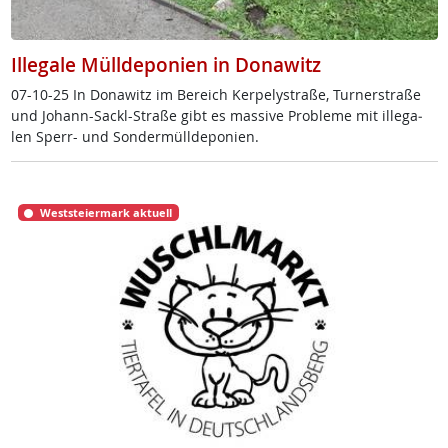
Illegale Mülldeponien in Donawitz
07-10-25 In Do­na­witz im Be­reich Ker­pe­ly­stra­ße, Tur­ner­stra­ße
und Jo­hann-Sackl-Stra­ße gibt es mas­si­ve Pro­b­le­me mit il­le­ga­
len Sperr- und Son­der­müll­de­po­ni­en.
Weststeiermark aktuell