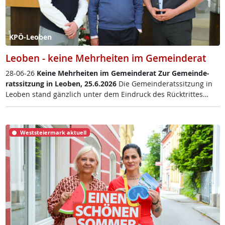
KPÖ-Leoben
Leoben - keine Mehrheiten im Gemeinderat
28-06-26
Kei­ne Mehr­hei­ten im Ge­mein­de­rat
Zur Ge­mein­de­
rats­sit­zung in Leo­ben, 25.6.2026
Die Ge­mein­de­rats­sit­zung in
Leo­ben stand gänz­lich un­ter dem Ein­druck des Rück­trit­tes…
Weststeiermark aktuell