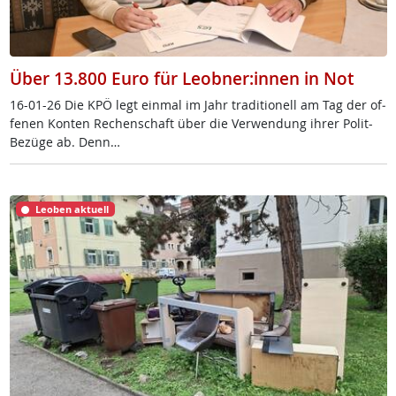
Über 13.800 Euro für Leobner:innen in Not
16-01-26 Die KPÖ legt ein­mal im Jahr tra­di­tio­nell am Tag der of­
fe­nen Kon­ten Re­chen­schaft über die Ver­wen­dung ih­rer Po­lit-
Be­zü­ge ab. Denn…
Leoben aktuell