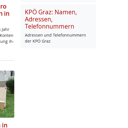
uro
KPÖ Graz: Namen,
n in
Adressen,
Telefonnummern
m Jahr
Adres­sen und Te­le­fon­num­mern
n Kon­ten
der KPÖ Graz
dung ih­
 in