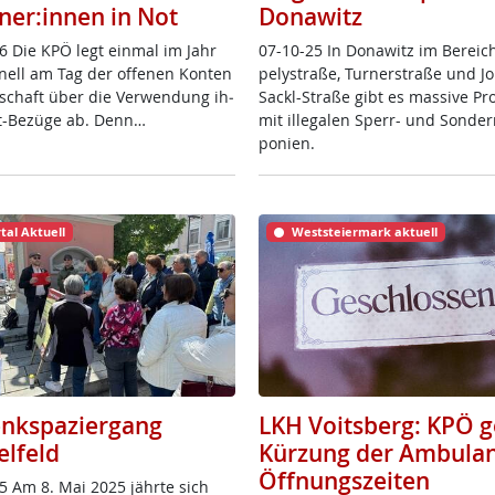
ner:innen in Not
Donawitz
6 Die KPÖ legt ein­mal im Jahr
07-10-25 In Do­na­witz im Be­reic
io­nell am Tag der of­fe­nen Kon­ten
pe­ly­stra­ße, Tur­ner­stra­ße und J
­schaft über die Ver­wen­dung ih­
Sackl-Stra­ße gibt es mas­si­ve Pro
it-Be­zü­ge ab. Denn…
mit il­le­ga­len Sperr- und Son­der
po­ni­en.
tal Aktuell
Weststeiermark aktuell
nkspaziergang
LKH Voitsberg: KPÖ 
elfeld
Kürzung der Ambulan
Öffnungszeiten
5 Am 8. Mai 2025 jähr­te sich