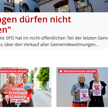
en dürfen nicht
en“
Die SPÖ hat im nicht-öf­f­ent­li­chen Teil der letz­ten Ge­m
luss über den Ver­kauf al­ler Ge­mein­de­woh­nun­gen…
tsteiermark aktuell
Weststeiermark aktuell