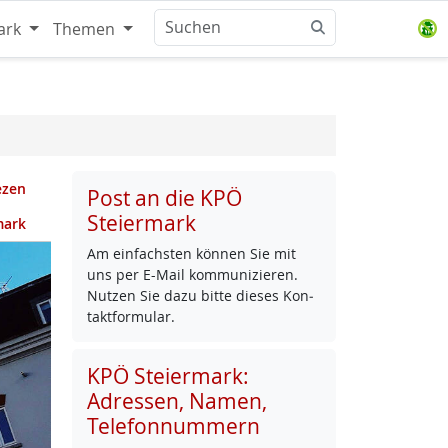
ark
Themen
ezen
Post an die KPÖ
Steiermark
mark
Am ein­fachs­ten kön­nen Sie mit
uns per E-Mail kom­mu­ni­zie­ren.
Nut­zen Sie da­zu bit­te die­ses Kon­
takt­for­mu­lar.
KPÖ Steiermark:
Adressen, Namen,
Telefonnummern