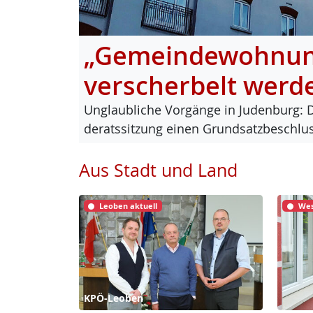
„Gemeindewohnung
verscherbelt werd
Un­glaub­li­che Vor­gän­ge in Ju­den­burg: 
de­rats­sit­zung ei­nen Grund­satz­be­sch
Aus Stadt und Land
Leoben aktuell
Wes
KPÖ-Leoben