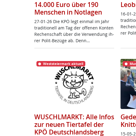
14.000 Euro über 190
Leob
Menschen in Notlagen
16-01-2
tra­di­t
27-01-26 Die KPÖ legt ein­mal im Jahr
Re­chen
tra­di­tio­nell am Tag der of­fe­nen Kon­ten
rer Po­l
Re­chen­schaft über die Ver­wen­dung ih­
rer Po­lit-Be­zü­ge ab. Denn…
Weststeiermark aktuell
Mur
WUSCHLMARKT: Alle Infos
Gede
zur neuen Tiertafel der
Knitt
KPÖ Deutschlandsberg
15-05-2