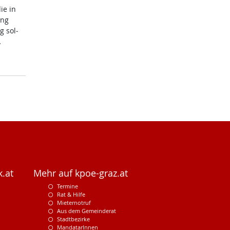
die in
ung
g sol­
…
.at
Mehr auf kpoe-graz.at
Termine
Rat & Hilfe
Mieternotruf
Aus dem Gemeinderat
Stadtbezirke
MandatarInnen