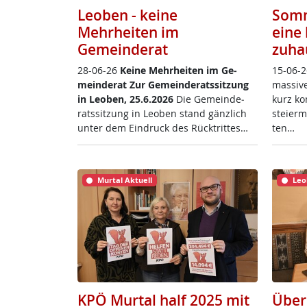
Leoben - keine
Somm
Mehrheiten im
eine 
Gemeinderat
zuha
28-06-26
Kei­ne Mehr­hei­ten im Ge­
15-06-2
mein­de­rat
Zur Ge­mein­de­rats­sit­zung
mas­si­
in Leo­ben, 25.6.2026
Die Ge­mein­de­
kurz ko
rats­sit­zung in Leo­ben stand gänz­lich
s­tei­er
un­ter dem Ein­druck des Rück­trit­tes…
ten…
Murtal Aktuell
Leo
KPÖ Murtal half 2025 mit
Über