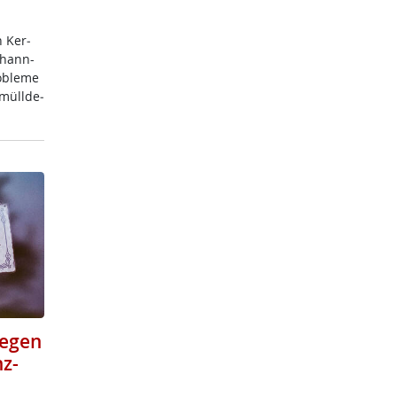
h Ker­
o­hann-
­b­le­me
­müll­de­
gegen
z-