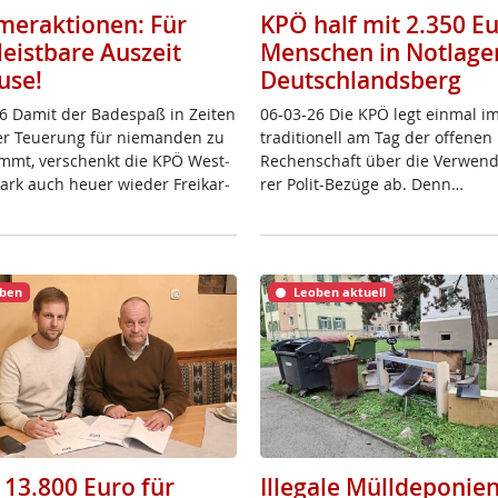
eraktionen: Für
KPÖ half mit 2.350 E
leistbare Auszeit
Menschen in Notlage
use!
Deutschlandsberg
6 Da­mit der Ba­de­spaß in Zei­ten
06-03-26 Die KPÖ legt ein­mal i
ver Teue­rung für nie­man­den zu
tra­di­tio­nell am Tag der of­fe­ne
mmt, ver­schenkt die KPÖ West­
Re­chen­schaft über die Ver­wen­
­mark auch heu­er wie­der Frei­k­ar­
rer Po­lit-Be­zü­ge ab. Denn…
ben
Leoben aktuell
 13.800 Euro für
Illegale Mülldeponien