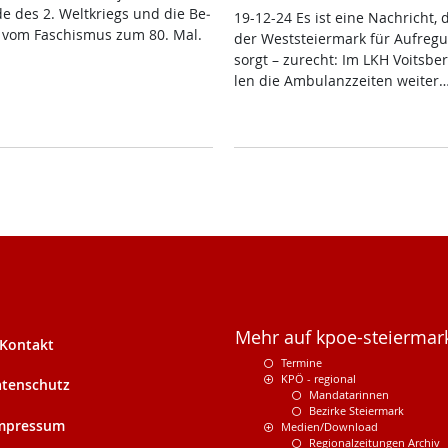
de des 2. Welt­kriegs und die Be­
19-12-24 Es ist ei­ne Nach­richt, 
ng vom Fa­schis­mus zum 80. Mal.
der West­s­tei­er­mark für Auf­re­g
sorgt – zu­recht: Im LKH Voits­ber
len die Am­bu­lanz­zei­ten wei­ter
Mehr auf kpoe-steiermark
Kontakt
Termine
KPÖ - regional
tenschutz
Mandatarinnen
Bezirke Steiermark
mpressum
Medien/Download
Regionalzeitungen Archiv