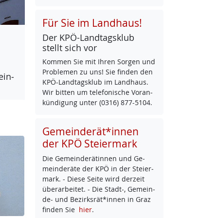
Für Sie im Landhaus!
Der KPÖ-Land­tags­klub
stellt sich vor
Kom­men Sie mit Ih­ren Sor­gen und
Pro­b­le­men zu uns! Sie fin­den den
ein­
KPÖ-Land­tags­klub im Land­haus.
Wir bit­ten um te­le­fo­ni­sche Vor­an­
kün­di­gung un­ter (0316) 877-5104.
Gemeinderät*innen
der KPÖ Steiermark
Die Ge­mein­de­rä­tin­nen und Ge­
mein­de­rä­te der KPÖ in der Stei­er­
mark. - Die­se Sei­te wird der­zeit
über­ar­bei­tet. - Die Stadt-, Ge­mein­
de- und Be­zirks­rät*in­nen in Graz
fin­den Sie
hier
.