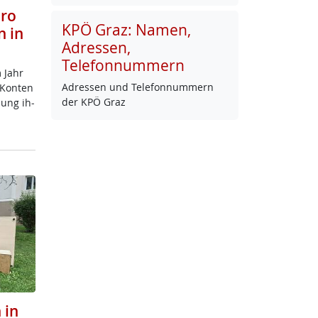
uro
KPÖ Graz: Namen,
n in
Adressen,
Telefonnummern
m Jahr
Adres­sen und Te­le­fon­num­mern
n Kon­ten
der KPÖ Graz
dung ih­
 in