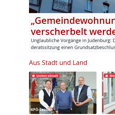
„Gemeindewohnung
verscherbelt werd
Un­glaub­li­che Vor­gän­ge in Ju­den­burg: 
de­rats­sit­zung ei­nen Grund­satz­be­sch
Aus Stadt und Land
Leoben aktuell
Wes
KPÖ-Leoben