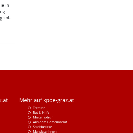
die in
ung
g sol­
…
.at
Mehr auf kpoe-graz.at
Termine
Rat & Hilfe
Mieternotruf
Aus dem Gemeinderat
Stadtbezirke
MandatarInnen