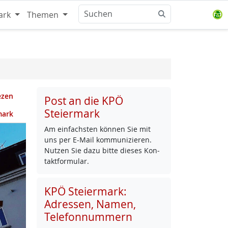
ark
Themen
ezen
Post an die KPÖ
Steiermark
mark
Am ein­fachs­ten kön­nen Sie mit
uns per E-Mail kom­mu­ni­zie­ren.
Nut­zen Sie da­zu bit­te die­ses Kon­
takt­for­mu­lar.
KPÖ Steiermark:
Adressen, Namen,
Telefonnummern