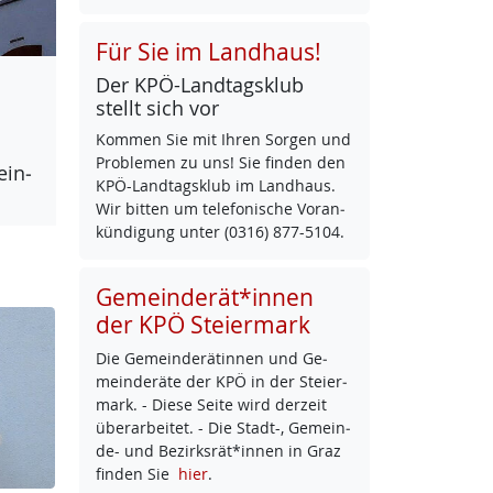
Für Sie im Landhaus!
Der KPÖ-Land­tags­klub
stellt sich vor
Kom­men Sie mit Ih­ren Sor­gen und
Pro­b­le­men zu uns! Sie fin­den den
ein­
KPÖ-Land­tags­klub im Land­haus.
Wir bit­ten um te­le­fo­ni­sche Vor­an­
kün­di­gung un­ter (0316) 877-5104.
Gemeinderät*innen
der KPÖ Steiermark
Die Ge­mein­de­rä­tin­nen und Ge­
mein­de­rä­te der KPÖ in der Stei­er­
mark. - Die­se Sei­te wird der­zeit
über­ar­bei­tet. - Die Stadt-, Ge­mein­
de- und Be­zirks­rät*in­nen in Graz
fin­den Sie
hier
.