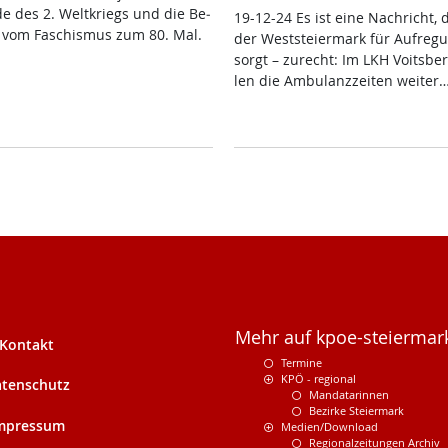
de des 2. Welt­kriegs und die Be­
19-12-24 Es ist ei­ne Nach­richt, 
ng vom Fa­schis­mus zum 80. Mal.
der West­s­tei­er­mark für Auf­re­g
sorgt – zu­recht: Im LKH Voits­ber
len die Am­bu­lanz­zei­ten wei­ter
Mehr auf kpoe-steiermark
Kontakt
Termine
KPÖ - regional
tenschutz
Mandatarinnen
Bezirke Steiermark
mpressum
Medien/Download
Regionalzeitungen Archiv