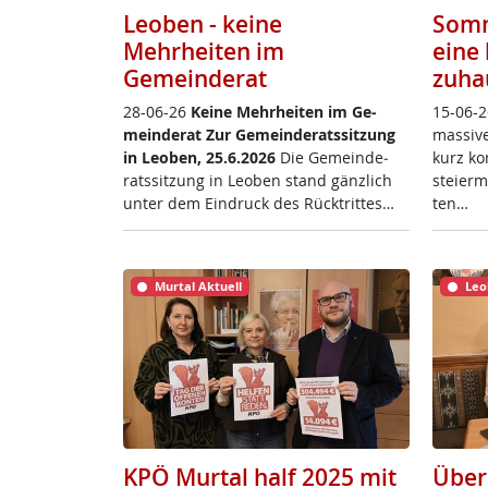
Leoben - keine
Somm
Mehrheiten im
eine 
Gemeinderat
zuha
28-06-26
Kei­ne Mehr­hei­ten im Ge­
15-06-2
mein­de­rat
Zur Ge­mein­de­rats­sit­zung
mas­si­
in Leo­ben, 25.6.2026
Die Ge­mein­de­
kurz ko
rats­sit­zung in Leo­ben stand gänz­lich
s­tei­er
un­ter dem Ein­druck des Rück­trit­tes…
ten…
Murtal Aktuell
Leo
KPÖ Murtal half 2025 mit
Über