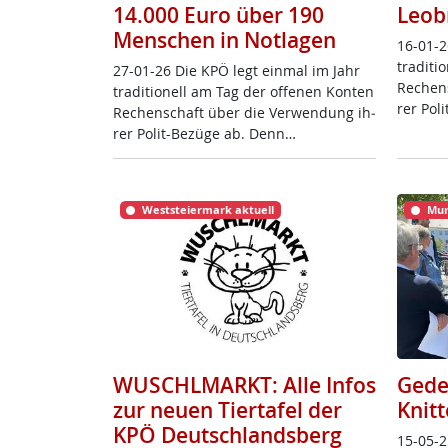
14.000 Euro über 190
Leob
Menschen in Notlagen
16-01-2
tra­di­t
27-01-26 Die KPÖ legt ein­mal im Jahr
Re­chen
tra­di­tio­nell am Tag der of­fe­nen Kon­ten
rer Po­l
Re­chen­schaft über die Ver­wen­dung ih­
rer Po­lit-Be­zü­ge ab. Denn…
Weststeiermark aktuell
Mur
WUSCHLMARKT: Alle Infos
Gede
zur neuen Tiertafel der
Knitt
KPÖ Deutschlandsberg
15-05-2