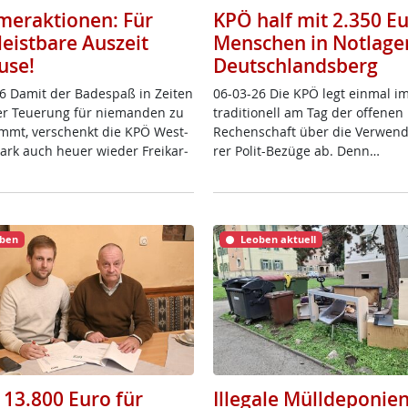
eraktionen: Für
KPÖ half mit 2.350 E
leistbare Auszeit
Menschen in Notlage
use!
Deutschlandsberg
6 Da­mit der Ba­de­spaß in Zei­ten
06-03-26 Die KPÖ legt ein­mal i
ver Teue­rung für nie­man­den zu
tra­di­tio­nell am Tag der of­fe­ne
mmt, ver­schenkt die KPÖ West­
Re­chen­schaft über die Ver­wen­
­mark auch heu­er wie­der Frei­k­ar­
rer Po­lit-Be­zü­ge ab. Denn…
ben
Leoben aktuell
 13.800 Euro für
Illegale Mülldeponien