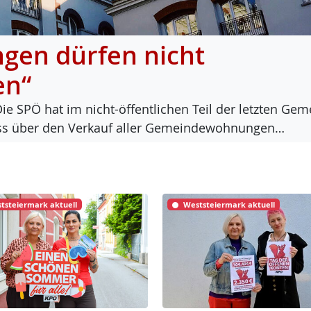
en dürfen nicht
en“
Die SPÖ hat im nicht-öf­f­ent­li­chen Teil der letz­ten Ge­m
luss über den Ver­kauf al­ler Ge­mein­de­woh­nun­gen…
tsteiermark aktuell
Weststeiermark aktuell