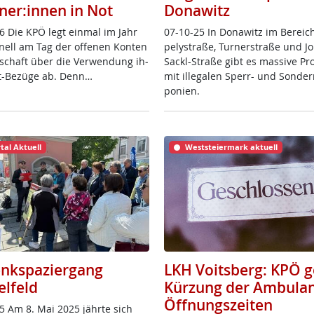
ner:innen in Not
Donawitz
6 Die KPÖ legt ein­mal im Jahr
07-10-25 In Do­na­witz im Be­reic
io­nell am Tag der of­fe­nen Kon­ten
pe­ly­stra­ße, Tur­ner­stra­ße und J
­schaft über die Ver­wen­dung ih­
Sackl-Stra­ße gibt es mas­si­ve Pro
it-Be­zü­ge ab. Denn…
mit il­le­ga­len Sperr- und Son­der
po­ni­en.
tal Aktuell
Weststeiermark aktuell
nkspaziergang
LKH Voitsberg: KPÖ 
elfeld
Kürzung der Ambulan
Öffnungszeiten
5 Am 8. Mai 2025 jähr­te sich