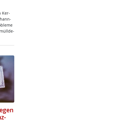
h Ker­
o­hann-
­b­le­me
­müll­de­
gegen
z-