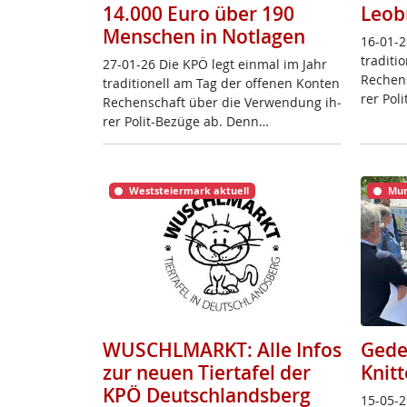
14.000 Euro über 190
Leob
Menschen in Notlagen
16-01-2
tra­di­t
27-01-26 Die KPÖ legt ein­mal im Jahr
Re­chen
tra­di­tio­nell am Tag der of­fe­nen Kon­ten
rer Po­l
Re­chen­schaft über die Ver­wen­dung ih­
rer Po­lit-Be­zü­ge ab. Denn…
Weststeiermark aktuell
Mur
WUSCHLMARKT: Alle Infos
Gede
zur neuen Tiertafel der
Knitt
KPÖ Deutschlandsberg
15-05-2