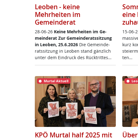
Leoben - keine
Somm
Mehrheiten im
eine 
Gemeinderat
zuha
28-06-26
Kei­ne Mehr­hei­ten im Ge­
15-06-2
mein­de­rat
Zur Ge­mein­de­rats­sit­zung
mas­si­
in Leo­ben, 25.6.2026
Die Ge­mein­de­
kurz ko
rats­sit­zung in Leo­ben stand gänz­lich
s­tei­er
un­ter dem Ein­druck des Rück­trit­tes…
ten…
Murtal Aktuell
Leo
KPÖ Murtal half 2025 mit
Über