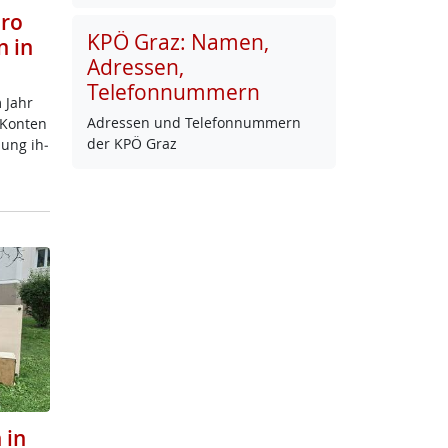
uro
KPÖ Graz: Namen,
n in
Adressen,
Telefonnummern
m Jahr
Adres­sen und Te­le­fon­num­mern
n Kon­ten
der KPÖ Graz
dung ih­
 in