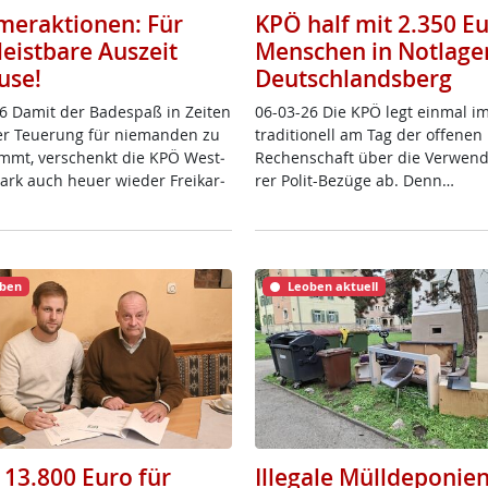
eraktionen: Für
KPÖ half mit 2.350 E
leistbare Auszeit
Menschen in Notlage
use!
Deutschlandsberg
6 Da­mit der Ba­de­spaß in Zei­ten
06-03-26 Die KPÖ legt ein­mal i
ver Teue­rung für nie­man­den zu
tra­di­tio­nell am Tag der of­fe­ne
mmt, ver­schenkt die KPÖ West­
Re­chen­schaft über die Ver­wen­
­mark auch heu­er wie­der Frei­k­ar­
rer Po­lit-Be­zü­ge ab. Denn…
ben
Leoben aktuell
 13.800 Euro für
Illegale Mülldeponien