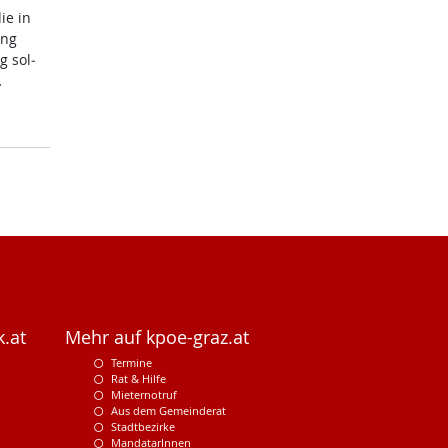
die in
ung
g sol­
…
.at
Mehr auf kpoe-graz.at
Termine
Rat & Hilfe
Mieternotruf
Aus dem Gemeinderat
Stadtbezirke
MandatarInnen