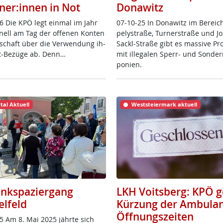
ner:innen in Not
Donawitz
6 Die KPÖ legt ein­mal im Jahr
07-10-25 In Do­na­witz im Be­reic
io­nell am Tag der of­fe­nen Kon­ten
pe­ly­stra­ße, Tur­ner­stra­ße und J
­schaft über die Ver­wen­dung ih­
Sackl-Stra­ße gibt es mas­si­ve Pro
it-Be­zü­ge ab. Denn…
mit il­le­ga­len Sperr- und Son­der
po­ni­en.
tal Aktuell
Weststeiermark aktuell
nkspaziergang
LKH Voitsberg: KPÖ 
elfeld
Kürzung der Ambulan
Öffnungszeiten
5 Am 8. Mai 2025 jähr­te sich