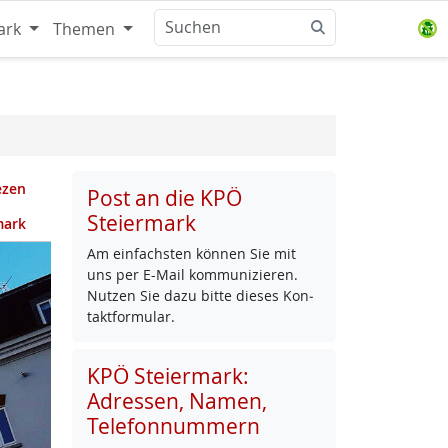
ark
Themen
ezen
Post an die KPÖ
Steiermark
mark
Am ein­fachs­ten kön­nen Sie mit
uns per E-Mail kom­mu­ni­zie­ren.
Nut­zen Sie da­zu bit­te die­ses Kon­
takt­for­mu­lar.
KPÖ Steiermark:
Adressen, Namen,
Telefonnummern