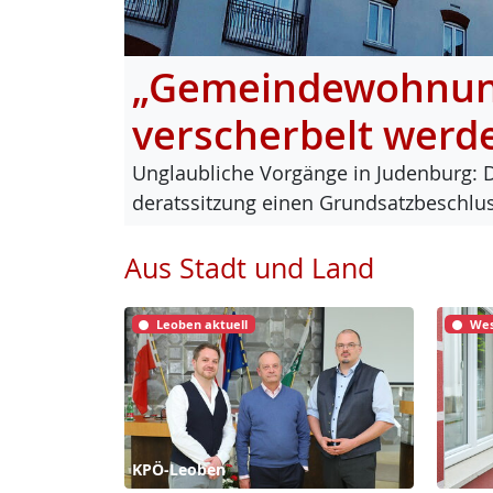
„Gemeindewohnung
verscherbelt werd
Un­glaub­li­che Vor­gän­ge in Ju­den­burg: 
de­rats­sit­zung ei­nen Grund­satz­be­sch
Aus Stadt und Land
Leoben aktuell
Wes
KPÖ-Leoben