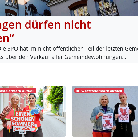
en dürfen nicht
en“
Die SPÖ hat im nicht-öf­f­ent­li­chen Teil der letz­ten Ge­m
luss über den Ver­kauf al­ler Ge­mein­de­woh­nun­gen…
tsteiermark aktuell
Weststeiermark aktuell