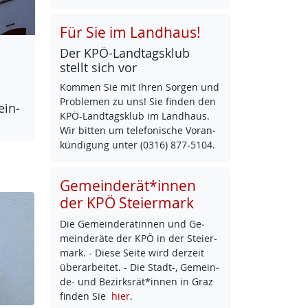
Für Sie im Landhaus!
Der KPÖ-Land­tags­klub
stellt sich vor
Kom­men Sie mit Ih­ren Sor­gen und
Pro­b­le­men zu uns! Sie fin­den den
ein­
KPÖ-Land­tags­klub im Land­haus.
Wir bit­ten um te­le­fo­ni­sche Vor­an­
kün­di­gung un­ter (0316) 877-5104.
Gemeinderät*innen
der KPÖ Steiermark
Die Ge­mein­de­rä­tin­nen und Ge­
mein­de­rä­te der KPÖ in der Stei­er­
mark. - Die­se Sei­te wird der­zeit
über­ar­bei­tet. - Die Stadt-, Ge­mein­
de- und Be­zirks­rät*in­nen in Graz
fin­den Sie
hier
.