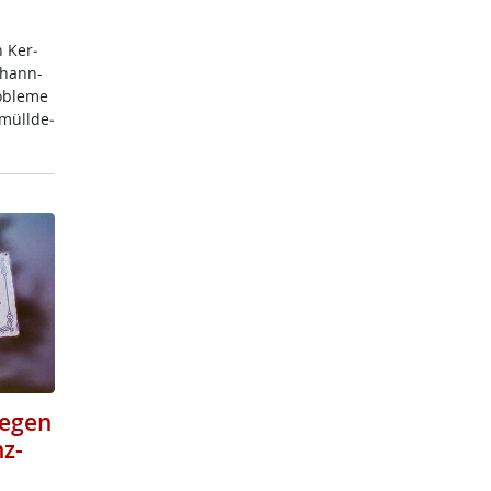
h Ker­
o­hann-
­b­le­me
­müll­de­
gegen
z-