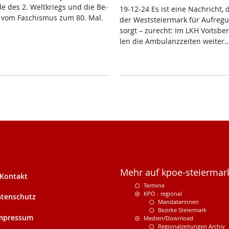
de des 2. Welt­kriegs und die Be­
19-12-24 Es ist ei­ne Nach­richt, 
ng vom Fa­schis­mus zum 80. Mal.
der West­s­tei­er­mark für Auf­re­g
sorgt – zu­recht: Im LKH Voits­ber
len die Am­bu­lanz­zei­ten wei­ter
Mehr auf kpoe-steiermark
Kontakt
Termine
KPÖ - regional
tenschutz
Mandatarinnen
Bezirke Steiermark
mpressum
Medien/Download
Regionalzeitungen Archiv