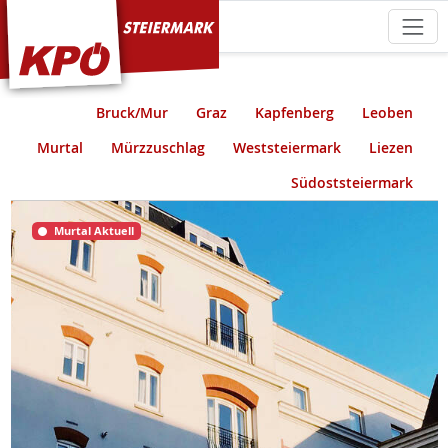
KPÖ Steiermark
Bruck/Mur
Graz
Kapfenberg
Leoben
Murtal
Mürzzuschlag
Weststeiermark
Liezen
Südoststeiermark
Murtal Aktuell