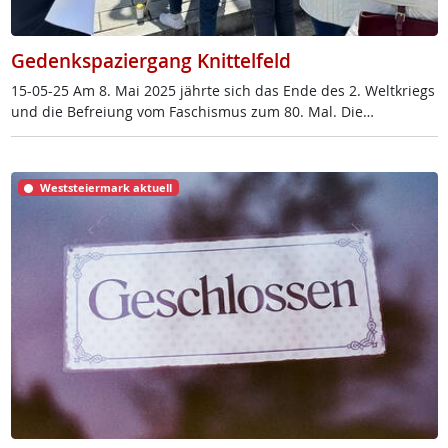
Gedenkspaziergang Knittelfeld
15-05-25 Am 8. Mai 2025 jähr­te sich das En­de des 2. Welt­kriegs
und die Be­f­rei­ung vom Fa­schis­mus zum 80. Mal. Die…
Weststeiermark aktuell