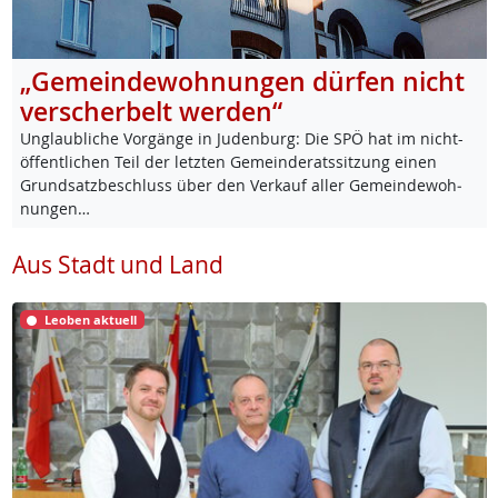
„Gemeindewohnungen dürfen nicht
verscherbelt werden“
Un­glaub­li­che Vor­gän­ge in Ju­den­burg: Die SPÖ hat im nicht-
öf­f­ent­li­chen Teil der letz­ten Ge­mein­de­rats­sit­zung ei­nen
Grund­satz­be­schluss über den Ver­kauf al­ler Ge­mein­de­woh­
nun­gen…
Aus Stadt und Land
Leoben aktuell