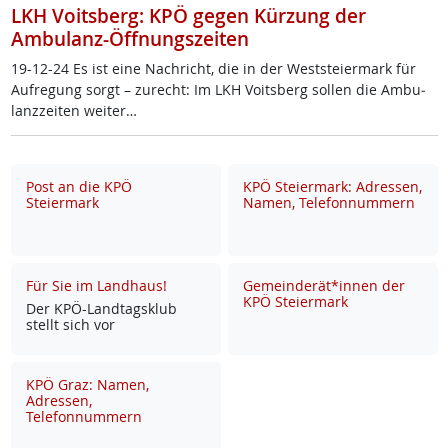
LKH Voitsberg: KPÖ gegen Kürzung der
Ambulanz-Öffnungszeiten
19-12-24 Es ist ei­ne Nach­richt, die in der West­s­tei­er­mark für
Auf­re­gung sorgt – zu­recht: Im LKH Voits­berg sol­len die Am­bu­
lanz­zei­ten wei­ter…
Post an die KPÖ
KPÖ Steiermark: Adressen,
Steiermark
Namen, Telefonnummern
Für Sie im Landhaus!
Gemeinderät*innen der
KPÖ Steiermark
Der KPÖ-Land­tags­klub
stellt sich vor
KPÖ Graz: Namen,
Adressen,
Telefonnummern