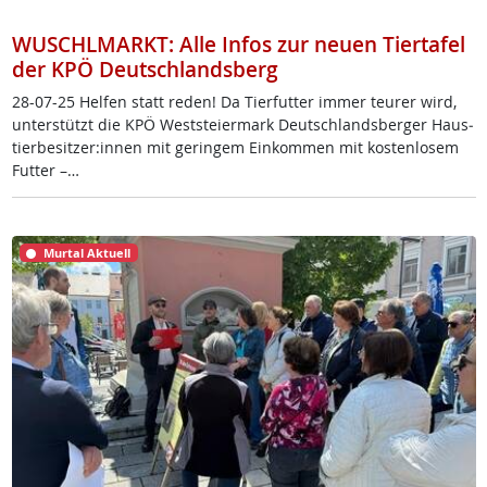
WUSCHLMARKT: Alle Infos zur neuen Tiertafel
der KPÖ Deutschlandsberg
28-07-25 Hel­fen statt re­den! Da Tier­fut­ter im­mer teu­rer wird,
un­ter­stützt die KPÖ West­s­tei­er­mark Deut­sch­lands­ber­ger Haus­
tier­be­sit­zer:in­nen mit ge­rin­gem Ein­kom­men mit kos­ten­lo­sem
Fut­ter –…
Murtal Aktuell