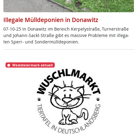
Illegale Mülldeponien in Donawitz
07-10-25 In Do­na­witz im Be­reich Ker­pe­ly­stra­ße, Tur­ner­stra­ße
und Jo­hann-Sackl-Stra­ße gibt es mas­si­ve Pro­b­le­me mit il­le­ga­
len Sperr- und Son­der­müll­de­po­ni­en.
Weststeiermark aktuell