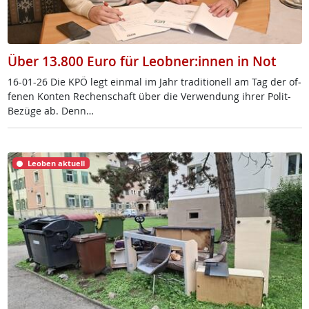
Über 13.800 Euro für Leobner:innen in Not
16-01-26 Die KPÖ legt ein­mal im Jahr tra­di­tio­nell am Tag der of­
fe­nen Kon­ten Re­chen­schaft über die Ver­wen­dung ih­rer Po­lit-
Be­zü­ge ab. Denn…
Leoben aktuell