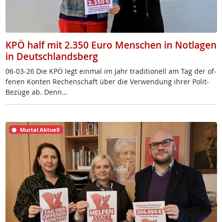
KPÖ half mit 2.350 Euro Menschen in Notlagen
in Deutschlandsberg
06-03-26 Die KPÖ legt ein­mal im Jahr tra­di­tio­nell am Tag der of­
fe­nen Kon­ten Re­chen­schaft über die Ver­wen­dung ih­rer Po­lit-
Be­zü­ge ab. Denn…
Murtal Aktuell