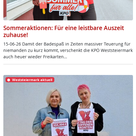
Sommeraktionen: Für eine leistbare Auszeit
zuhause!
15-06-26 Da­mit der Ba­de­spaß in Zei­ten mas­si­ver Teue­rung für
nie­man­den zu kurz kommt, ver­schenkt die KPÖ West­s­tei­er­mark
auch heu­er wie­der Frei­k­ar­ten…
Weststeiermark aktuell