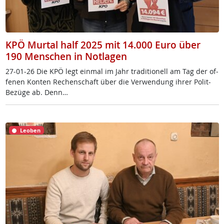
KPÖ Murtal half 2025 mit 14.000 Euro über
190 Menschen in Notlagen
27-01-26 Die KPÖ legt ein­mal im Jahr tra­di­tio­nell am Tag der of­
fe­nen Kon­ten Re­chen­schaft über die Ver­wen­dung ih­rer Po­lit-
Be­zü­ge ab. Denn…
Leoben