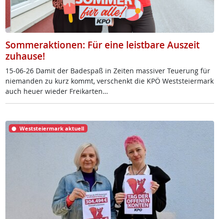
Sommeraktionen: Für eine leistbare Auszeit
zuhause!
15-06-26 Da­mit der Ba­de­spaß in Zei­ten mas­si­ver Teue­rung für
nie­man­den zu kurz kommt, ver­schenkt die KPÖ West­s­tei­er­mark
auch heu­er wie­der Frei­k­ar­ten…
Weststeiermark aktuell