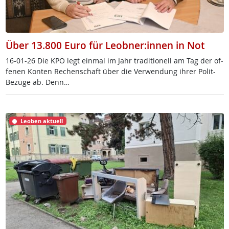
Über 13.800 Euro für Leobner:innen in Not
16-01-26 Die KPÖ legt ein­mal im Jahr tra­di­tio­nell am Tag der of­
fe­nen Kon­ten Re­chen­schaft über die Ver­wen­dung ih­rer Po­lit-
Be­zü­ge ab. Denn…
Leoben aktuell