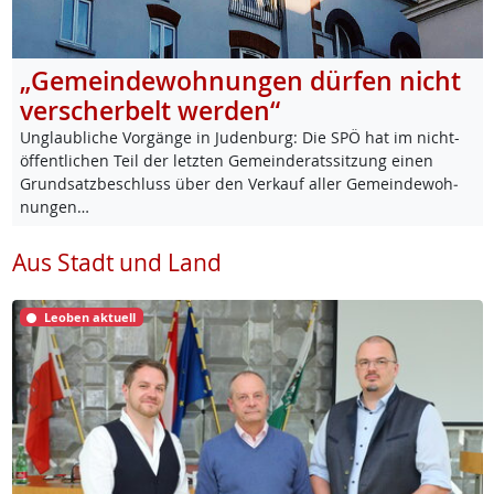
„Gemeindewohnungen dürfen nicht
verscherbelt werden“
Un­glaub­li­che Vor­gän­ge in Ju­den­burg: Die SPÖ hat im nicht-
öf­f­ent­li­chen Teil der letz­ten Ge­mein­de­rats­sit­zung ei­nen
Grund­satz­be­schluss über den Ver­kauf al­ler Ge­mein­de­woh­
nun­gen…
Aus Stadt und Land
Leoben aktuell