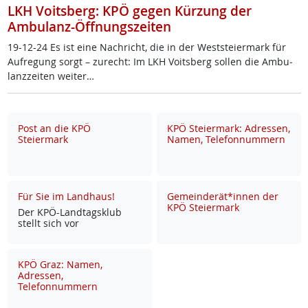
LKH Voitsberg: KPÖ gegen Kürzung der
Ambulanz-Öffnungszeiten
19-12-24 Es ist ei­ne Nach­richt, die in der West­s­tei­er­mark für
Auf­re­gung sorgt – zu­recht: Im LKH Voits­berg sol­len die Am­bu­
lanz­zei­ten wei­ter…
Post an die KPÖ
KPÖ Steiermark: Adressen,
Steiermark
Namen, Telefonnummern
Für Sie im Landhaus!
Gemeinderät*innen der
KPÖ Steiermark
Der KPÖ-Land­tags­klub
stellt sich vor
KPÖ Graz: Namen,
Adressen,
Telefonnummern