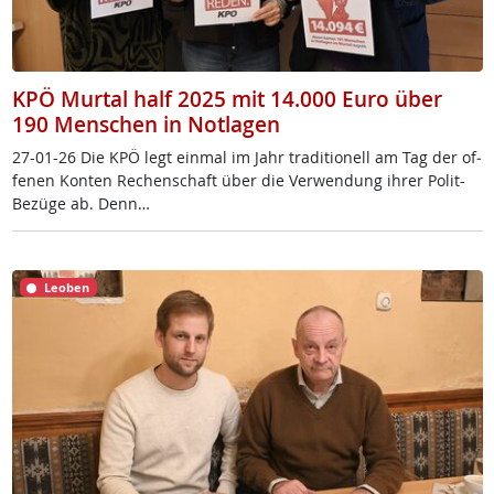
KPÖ Murtal half 2025 mit 14.000 Euro über
190 Menschen in Notlagen
27-01-26 Die KPÖ legt ein­mal im Jahr tra­di­tio­nell am Tag der of­
fe­nen Kon­ten Re­chen­schaft über die Ver­wen­dung ih­rer Po­lit-
Be­zü­ge ab. Denn…
Leoben