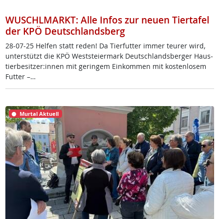
WUSCHLMARKT: Alle Infos zur neuen Tiertafel
der KPÖ Deutschlandsberg
28-07-25 Hel­fen statt re­den! Da Tier­fut­ter im­mer teu­rer wird,
un­ter­stützt die KPÖ West­s­tei­er­mark Deut­sch­lands­ber­ger Haus­
tier­be­sit­zer:in­nen mit ge­rin­gem Ein­kom­men mit kos­ten­lo­sem
Fut­ter –…
Murtal Aktuell