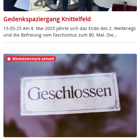
Gedenkspaziergang Knittelfeld
15-05-25 Am 8. Mai 2025 jähr­te sich das En­de des 2. Welt­kriegs
und die Be­f­rei­ung vom Fa­schis­mus zum 80. Mal. Die…
Weststeiermark aktuell