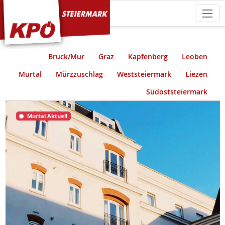
KPÖ Steiermark
Bruck/Mur
Graz
Kapfenberg
Leoben
Murtal
Mürzzuschlag
Weststeiermark
Liezen
Südoststeiermark
Murtal Aktuell