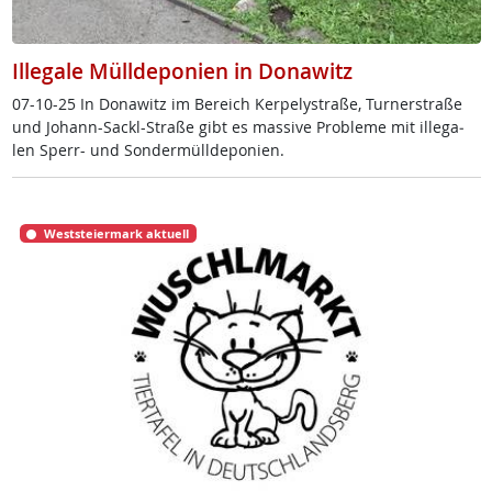
Illegale Mülldeponien in Donawitz
07-10-25 In Do­na­witz im Be­reich Ker­pe­ly­stra­ße, Tur­ner­stra­ße
und Jo­hann-Sackl-Stra­ße gibt es mas­si­ve Pro­b­le­me mit il­le­ga­
len Sperr- und Son­der­müll­de­po­ni­en.
Weststeiermark aktuell