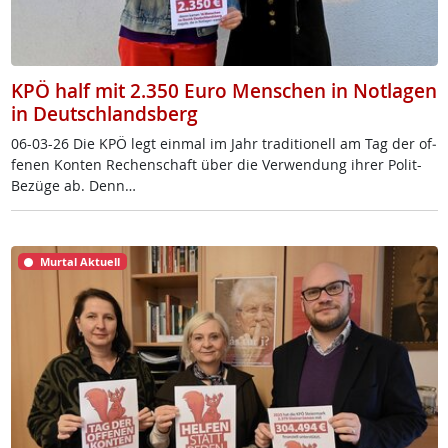
KPÖ half mit 2.350 Euro Menschen in Notlagen
in Deutschlandsberg
06-03-26 Die KPÖ legt ein­mal im Jahr tra­di­tio­nell am Tag der of­
fe­nen Kon­ten Re­chen­schaft über die Ver­wen­dung ih­rer Po­lit-
Be­zü­ge ab. Denn…
Murtal Aktuell