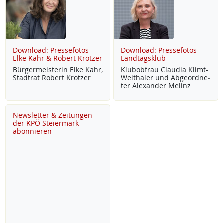
Download: Pressefotos
Download: Pressefotos
Elke Kahr & Robert Krotzer
Landtagsklub
Bür­ger­meis­te­rin El­ke Kahr,
Klu­b­ob­frau Clau­dia Klimt-
Stadt­rat Robert Krot­zer
Weitha­ler und Ab­ge­ord­ne­
ter Alex­an­der Me­linz
Newsletter & Zeitungen
der KPÖ Steiermark
abonnieren