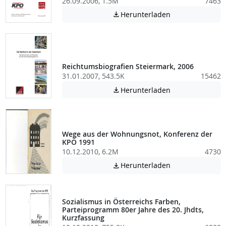
26.09.2006, 1.5M
7463
Achtung: Diese D
Herunterladen

Reichtumsbiografien Steiermark, 2006
31.01.2007, 543.5K
15462
Achtung: Diese D
Herunterladen

Wege aus der Wohnungsnot, Konferenz der
KPÖ 1991
10.12.2010, 6.2M
4730
Achtung: Diese D
Herunterladen

Sozialismus in Österreichs Farben,
Parteiprogramm 80er Jahre des 20. Jhdts,
Kurzfassung