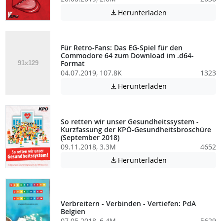
Achtung: Diese D
Herunterladen

Für Retro-Fans: Das EG-Spiel für den
Commodore 64 zum Download im .d64-
Format
04.07.2019, 107.8K
1323
Achtung: Diese D
Herunterladen

So retten wir unser Gesundheitssystem -
Kurzfassung der KPÖ-Gesundheitsbroschüre
(September 2018)
09.11.2018, 3.3M
4652
Achtung: Diese D
Herunterladen

Verbreitern - Verbinden - Vertiefen: PdA
Belgien
07.05.2018, 6.4M
5629