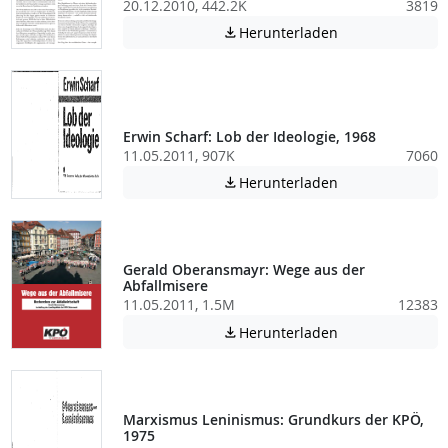
20.12.2010, 442.2K
3819
Achtung: Diese D
Herunterladen

Erwin Scharf: Lob der Ideologie, 1968
11.05.2011, 907K
7060
Achtung: Diese D
Herunterladen

Gerald Oberansmayr: Wege aus der
Abfallmisere
11.05.2011, 1.5M
12383
Achtung: Diese D
Herunterladen

Marxismus Leninismus: Grundkurs der KPÖ,
1975