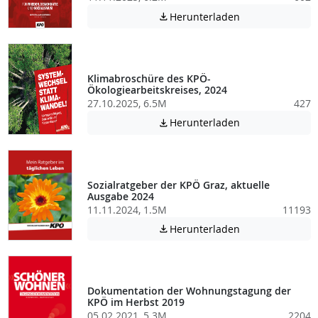
Achtung: Diese D
Herunterladen

Klimabroschüre des KPÖ-
Ökologiearbeitskreises, 2024
27.10.2025, 6.5M
427
Achtung: Diese D
Herunterladen

Sozialratgeber der KPÖ Graz, aktuelle
Ausgabe 2024
11.11.2024, 1.5M
11193
Achtung: Diese D
Herunterladen

Dokumentation der Wohnungstagung der
KPÖ im Herbst 2019
05.02.2021, 5.3M
2204