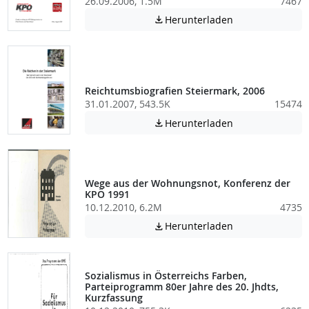
26.09.2006, 1.5M
7467
Achtung: Diese D
Herunterladen

Reichtumsbiografien Steiermark, 2006
31.01.2007, 543.5K
15474
Achtung: Diese D
Herunterladen

Wege aus der Wohnungsnot, Konferenz der
KPÖ 1991
10.12.2010, 6.2M
4735
Achtung: Diese D
Herunterladen

Sozialismus in Österreichs Farben,
Parteiprogramm 80er Jahre des 20. Jhdts,
Kurzfassung