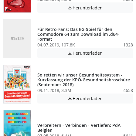
Achtung: Diese D
Herunterladen

Für Retro-Fans: Das EG-Spiel für den
Commodore 64 zum Download im .d64-
Format
04.07.2019, 107.8K
1328
Achtung: Diese D
Herunterladen

So retten wir unser Gesundheitssystem -
Kurzfassung der KPÖ-Gesundheitsbroschüre
(September 2018)
09.11.2018, 3.3M
4658
Achtung: Diese D
Herunterladen

Verbreitern - Verbinden - Vertiefen: PdA
Belgien
07.05.2018, 6.4M
5641