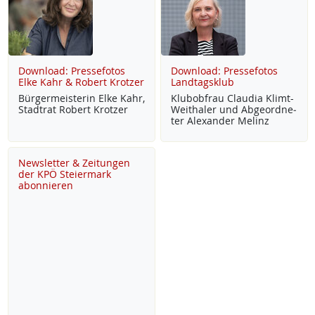
Download: Pressefotos
Download: Pressefotos
Elke Kahr & Robert Krotzer
Landtagsklub
Bür­ger­meis­te­rin El­ke Kahr,
Klu­b­ob­frau Clau­dia Klimt-
Stadt­rat Robert Krot­zer
Weitha­ler und Ab­ge­ord­ne­
ter Alex­an­der Me­linz
Newsletter & Zeitungen
der KPÖ Steiermark
abonnieren