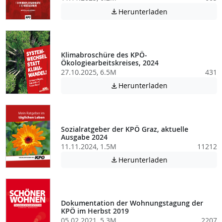
Achtung: Diese D
Herunterladen

Klimabroschüre des KPÖ-
Ökologiearbeitskreises, 2024
27.10.2025, 6.5M
431
Achtung: Diese D
Herunterladen

Sozialratgeber der KPÖ Graz, aktuelle
Ausgabe 2024
11.11.2024, 1.5M
11212
Achtung: Diese D
Herunterladen

Dokumentation der Wohnungstagung der
KPÖ im Herbst 2019
05.02.2021, 5.3M
2207