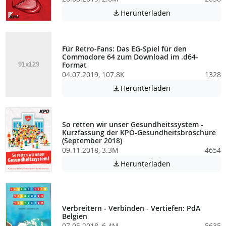
Achtung: Diese D
Herunterladen

Für Retro-Fans: Das EG-Spiel für den
Commodore 64 zum Download im .d64-
Format
04.07.2019, 107.8K
1328
Achtung: Diese D
Herunterladen

So retten wir unser Gesundheitssystem -
Kurzfassung der KPÖ-Gesundheitsbroschüre
(September 2018)
09.11.2018, 3.3M
4654
Achtung: Diese D
Herunterladen

Verbreitern - Verbinden - Vertiefen: PdA
Belgien
07.05.2018, 6.4M
5635