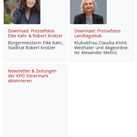
Download: Pressefotos
Download: Pressefotos
Elke Kahr & Robert Krotzer
Landtagsklub
Bür­ger­meis­te­rin El­ke Kahr,
Klu­b­ob­frau Clau­dia Klimt-
Stadt­rat Robert Krot­zer
Weitha­ler und Ab­ge­ord­ne­
ter Alex­an­der Me­linz
Newsletter & Zeitungen
der KPÖ Steiermark
abonnieren