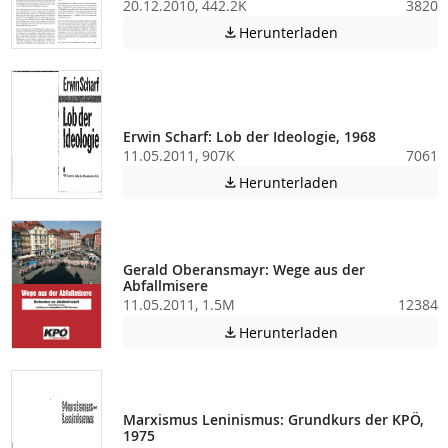
20.12.2010, 442.2K
3820
Achtung: Diese D
Herunterladen

Erwin Scharf: Lob der Ideologie, 1968
11.05.2011, 907K
7061
Achtung: Diese D
Herunterladen

Gerald Oberansmayr: Wege aus der
Abfallmisere
11.05.2011, 1.5M
12384
Achtung: Diese D
Herunterladen

Marxismus Leninismus: Grundkurs der KPÖ,
1975