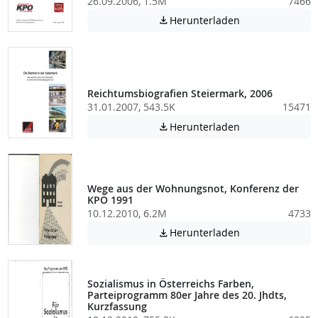
26.09.2006, 1.5M
7466
Achtung: Diese D
Herunterladen

Reichtumsbiografien Steiermark, 2006
31.01.2007, 543.5K
15471
Achtung: Diese D
Herunterladen

Wege aus der Wohnungsnot, Konferenz der
KPÖ 1991
10.12.2010, 6.2M
4733
Achtung: Diese D
Herunterladen

Sozialismus in Österreichs Farben,
Parteiprogramm 80er Jahre des 20. Jhdts,
Kurzfassung