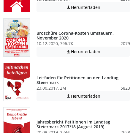
Achtung: Diese D
Herunterladen

Broschüre Corona-Kosten umsteuern,
November 2020
10.12.2020, 796.7K
2079
Achtung: Diese D
Herunterladen

Leitfaden für Petitionen an den Landtag
Steiermark
23.06.2017, 2M
5823
Achtung: Diese D
Herunterladen

Jahresbericht Petitionen im Landtag
Steiermark 2017/18 (August 2019)
20.08.2019, 2.6M
2638