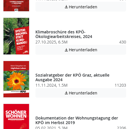
Achtung: Diese D
Herunterladen

Klimabroschüre des KPÖ-
Ökologiearbeitskreises, 2024
27.10.2025, 6.5M
430
Achtung: Diese D
Herunterladen

Sozialratgeber der KPÖ Graz, aktuelle
Ausgabe 2024
11.11.2024, 1.5M
11203
Achtung: Diese D
Herunterladen

Dokumentation der Wohnungstagung der
KPÖ im Herbst 2019
05.02.2021, 5.3M
2206