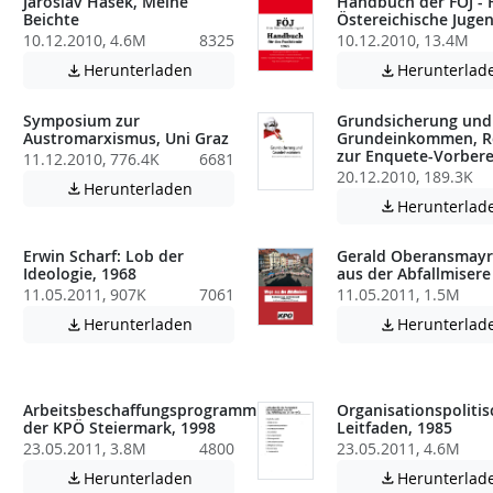
Jaroslav Hasek, Meine
Handbuch der FÖJ - F
Beichte
Östereichische Jugen
10.12.2010, 4.6M
8325
10.12.2010, 13.4M
atei enthält unter Umständen nicht barrierefreie Inhalte!
Achtung: Diese Datei enthält unter Umstä
Herunterladen
Herunterlad


Symposium zur
Grundsicherung und
Austromarxismus, Uni Graz
Grundeinkommen, R
zur Enquete-Vorbere
11.12.2010, 776.4K
6681
atei enthält unter Umständen nicht barrierefreie Inhalte!
20.12.2010, 189.3K
Achtung: Diese Datei enthält unter Umstä
Herunterladen

Herunterlad

Erwin Scharf: Lob der
Gerald Oberansmayr
Ideologie, 1968
aus der Abfallmisere
11.05.2011, 907K
7061
11.05.2011, 1.5M
Achtung: Diese Datei enthält unter Umstä
Herunterladen
Herunterlad


atei enthält unter Umständen nicht barrierefreie Inhalte!
Arbeitsbeschaffungsprogramm
Organisationspolitis
der KPÖ Steiermark, 1998
Leitfaden, 1985
23.05.2011, 3.8M
4800
23.05.2011, 4.6M
atei enthält unter Umständen nicht barrierefreie Inhalte!
Achtung: Diese Datei enthält unter Umstä
Herunterladen
Herunterlad

