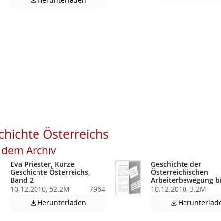
Herunterladen

atei enthält unter Umständen nicht barrierefreie Inhalte!
atei enthält unter Umständen nicht barrierefreie Inhalte!
hichte Österreichs
s dem Archiv
Eva Priester, Kurze
Geschichte der
Geschichte Österreichs,
Österreichischen
Band 2
Arbeiterbewegung bi
10.12.2010, 52.2M
7964
10.12.2010, 3.2M
atei enthält unter Umständen nicht barrierefreie Inhalte!
Achtung: Diese Datei enthält unter Umstä
Herunterladen
Herunterlad

