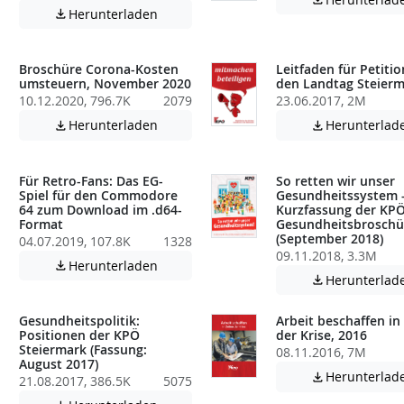

Achtung: Diese Datei enthält unter Umstä
Herunterladen

atei enthält unter Umständen nicht barrierefreie Inhalte!
Broschüre Corona-Kosten
Leitfaden für Petiti
umsteuern, November 2020
den Landtag Steier
10.12.2020, 796.7K
2079
23.06.2017, 2M
Achtung: Diese Datei enthält unter Umstä
Herunterladen
Herunterlad


atei enthält unter Umständen nicht barrierefreie Inhalte!
Für Retro-Fans: Das EG-
So retten wir unser
Spiel für den Commodore
Gesundheitssystem 
64 zum Download im .d64-
Kurzfassung der KPÖ
Format
Gesundheitsbroschü
(September 2018)
04.07.2019, 107.8K
1328
atei enthält unter Umständen nicht barrierefreie Inhalte!
09.11.2018, 3.3M
Achtung: Diese Datei enthält unter Umstä
Herunterladen

Herunterlad

Gesundheitspolitik:
Arbeit beschaffen in
Positionen der KPÖ
der Krise, 2016
Steiermark (Fassung:
08.11.2016, 7M
August 2017)
atei enthält unter Umständen nicht barrierefreie Inhalte!
Herunterlad

21.08.2017, 386.5K
5075