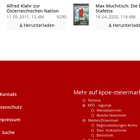
Alfred Klahr zur
Max Muchitsch: Die 
Österreichischen Nation
Stafette
11.05.2011, 12.4M
9290
16.04.2020, 116.6M
Achtung: Diese Datei enthält unter Umstä
Herunterladen
Herunterlad


atei enthält unter Umständen nicht barrierefreie Inhalte!
Mehr auf kpoe-steiermark
Kontakt
Termine
KPÖ - regional
tenschutz
Mandatarinnen
Bezirke Steiermark
mpressum
Medien/Download
Regionalzeitungen Archiv
Steir. Volksstimme
Suche
Bibliothek