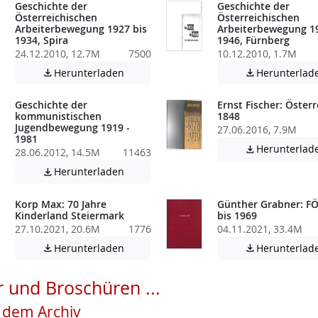
Geschichte der
Geschichte der
Österreichischen
Österreichischen
Arbeiterbewegung 1927 bis
Arbeiterbewegung 19
1934, Spira
1946, Fürnberg
24.12.2010, 12.7M
7500
10.12.2010, 1.7M
atei enthält unter Umständen nicht barrierefreie Inhalte!
Achtung: Diese Datei enthält unter Umstä
Herunterladen
Herunterlad


Geschichte der
Ernst Fischer: Österr
kommunistischen
1848
Jugendbewegung 1919 -
27.06.2016, 7.9M
1981
Herunterlad

28.06.2012, 14.5M
11463
atei enthält unter Umständen nicht barrierefreie Inhalte!
Achtung: Diese Datei enthält unter Umstä
Herunterladen

Korp Max: 70 Jahre
Günther Grabner: FÖ
Kinderland Steiermark
bis 1969
27.10.2021, 20.6M
1776
04.11.2021, 33.4M
atei enthält unter Umständen nicht barrierefreie Inhalte!
Achtung: Diese Datei enthält unter Umstä
Herunterladen
Herunterlad


 und Broschüren ...
s dem Archiv