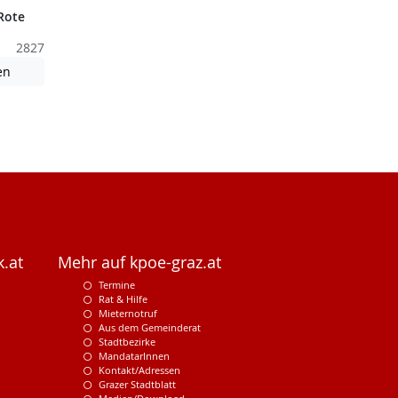
Rote
2827
nden nicht barrierefreie Inhalte!
Achtung: Diese Datei enthält unter Umständen nicht barrierefreie
en
.at
Mehr auf kpoe-graz.at
Termine
Rat & Hilfe
Mieternotruf
Aus dem Gemeinderat
Stadtbezirke
MandatarInnen
Kontakt/Adressen
Grazer Stadtblatt