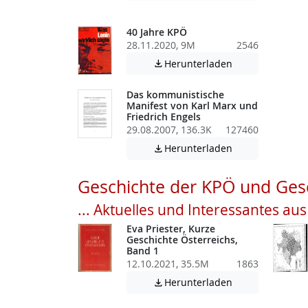
40 Jahre KPÖ
28.11.2020, 9M
2546
Achtung: Diese D
Herunterladen

Das kommunistische
Manifest von Karl Marx und
Friedrich Engels
29.08.2007, 136.3K
127460
Achtung: Diese D
Herunterladen

Geschichte der KPÖ und Gesc
... Aktuelles und Interessantes au
Eva Priester, Kurze
Geschichte Österreichs,
Band 1
12.10.2021, 35.5M
1863
Achtung: Diese D
Herunterladen
