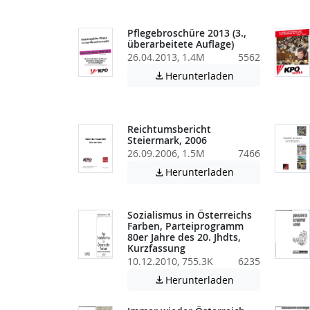
Pflegebroschüre 2013 (3.,
überarbeitete Auflage)
26.04.2013, 1.4M
5562
Achtung: Diese D
Herunterladen

Reichtumsbericht
Steiermark, 2006
26.09.2006, 1.5M
7466
Achtung: Diese D
Herunterladen

Sozialismus in Österreichs
Farben, Parteiprogramm
80er Jahre des 20. Jhdts,
Kurzfassung
10.12.2010, 755.3K
6235
Achtung: Diese D
Herunterladen
