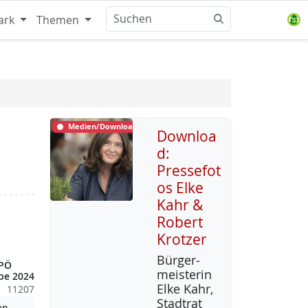
ark
Themen
Medien/Download
Downloa
d:
Pressefot
os Elke
Kahr &
Robert
Krotzer
Bür­ger­
KPÖ
meis­te­rin
be 2024
El­ke Kahr,
11207
Stadt­rat
Achtung: Diese Datei enthält unter Umständen nicht barrierefreie
en