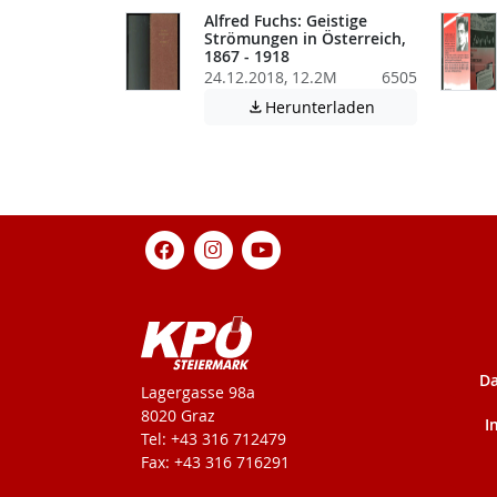
Alfred Fuchs: Geistige
Strömungen in Österreich,
1867 - 1918
24.12.2018, 12.2M
6505
Achtung: Diese D
Herunterladen

Da
KPÖ-Steiermark
Lagergasse 98a
8020 Graz
I
Tel: +43 316 712479
Fax: +43 316 716291