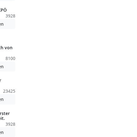
 KPÖ
3928
Achtung: Diese Datei enthält unter Umständen nicht barrierefreie
en
nden nicht barrierefreie Inhalte!
ch von
8100
nden nicht barrierefreie Inhalte!
Achtung: Diese Datei enthält unter Umständen nicht barrierefreie
en
r
23425
nden nicht barrierefreie Inhalte!
Achtung: Diese Datei enthält unter Umständen nicht barrierefreie
en
rster
it.
3928
Achtung: Diese Datei enthält unter Umständen nicht barrierefreie
en
nden nicht barrierefreie Inhalte!