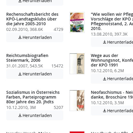
Achtung: Diese Datei enthält unter Umstä
Herunterladen

Rechenschaftsbericht des
"Wie wollen wir Pfleg
KPÖ-Landtagsklubs über
Vorschläge der KPÖ
die Jahre 2005-2010
Pflegenotstand, 2. A
2010.
02.09.2010, 368.6K
4729
atei enthält unter Umständen nicht barrierefreie Inhalte!
13.08.2010, 397.3K
Achtung: Diese Datei enthält unter Umstä
Herunterladen

Herunterlad

Reichtumsbiografien
Wege aus der
Steiermark, 2006
Wohnungsnot, Konf
der KPÖ 1991
31.01.2007, 543.5K
15472
10.12.2010, 6.2M
atei enthält unter Umständen nicht barrierefreie Inhalte!
Achtung: Diese Datei enthält unter Umstä
Herunterladen

Herunterlad

Sozialismus in Österreichs
Neofaschismus - Nei
Farben, Parteiprogramm
danke, Broschüre 19
80er Jahre des 20. Jhdts
10.12.2010, 3.5M
10.12.2010, 3M
5207
Herunterlad

Achtung: Diese Datei enthält unter Umstä
Herunterladen

atei enthält unter Umständen nicht barrierefreie Inhalte!