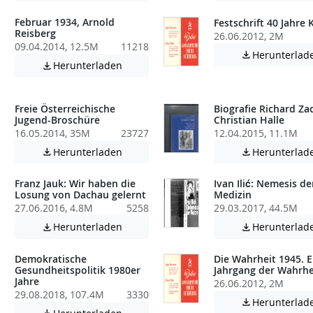
Februar 1934, Arnold
Festschrift 40 Jahre
Reisberg
26.06.2012, 2M
09.04.2014, 12.5M
11218
Herunterlad

Achtung: Diese Datei enthält unter Umstä
Herunterladen

atei enthält unter Umständen nicht barrierefreie Inhalte!
Freie Österreichische
Biografie Richard Za
Jugend-Broschüre
Christian Halle
16.05.2014, 35M
23727
12.04.2015, 11.1M
atei enthält unter Umständen nicht barrierefreie Inhalte!
Achtung: Diese Datei enthält unter Umstä
Herunterladen
Herunterlad


Franz Jauk: Wir haben die
Ivan Ilić: Nemesis de
Losung von Dachau gelernt
Medizin
27.06.2016, 4.8M
5258
29.03.2017, 44.5M
atei enthält unter Umständen nicht barrierefreie Inhalte!
Achtung: Diese Datei enthält unter Umstä
Herunterladen
Herunterlad


Demokratische
Die Wahrheit 1945. E
Gesundheitspolitik 1980er
Jahrgang der Wahrhe
Jahre
26.06.2012, 2M
29.08.2018, 107.4M
3330
atei enthält unter Umständen nicht barrierefreie Inhalte!
Herunterlad

Achtung: Diese Datei enthält unter Umstä