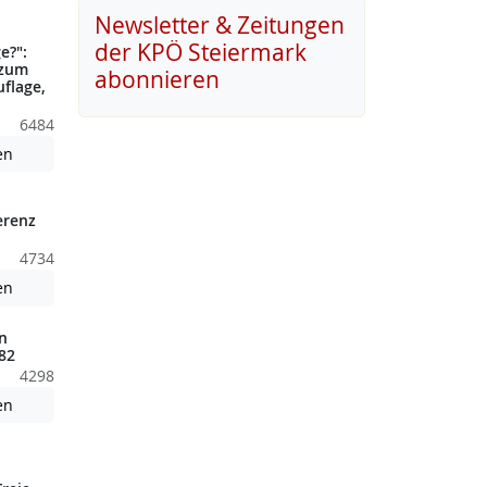
nden nicht barrierefreie Inhalte!
Newsletter & Zeitungen
der KPÖ Steiermark
e?":
 zum
abonnieren
uflage,
6484
nden nicht barrierefreie Inhalte!
Achtung: Diese Datei enthält unter Umständen nicht barrierefreie
en
erenz
4734
nden nicht barrierefreie Inhalte!
Achtung: Diese Datei enthält unter Umständen nicht barrierefreie
en
n
82
4298
Achtung: Diese Datei enthält unter Umständen nicht barrierefreie
en
nden nicht barrierefreie Inhalte!