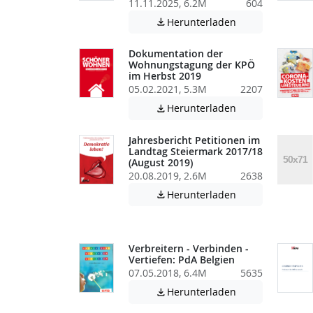
11.11.2025, 6.2M
604
Achtung: Diese D
Herunterladen

Dokumentation der
Wohnungstagung der KPÖ
im Herbst 2019
05.02.2021, 5.3M
2207
Achtung: Diese D
Herunterladen

Jahresbericht Petitionen im
Landtag Steiermark 2017/18
(August 2019)
20.08.2019, 2.6M
2638
Achtung: Diese D
Herunterladen

Verbreitern - Verbinden -
Vertiefen: PdA Belgien
07.05.2018, 6.4M
5635
Achtung: Diese D
Herunterladen
