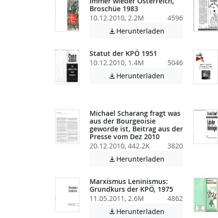
Immer wieder Österreich,
Broschüe 1983
10.12.2010, 2.2M
4596
Achtung: Diese D
Herunterladen

Statut der KPÖ 1951
10.12.2010, 1.4M
5046
Achtung: Diese D
Herunterladen

Michael Scharang fragt was
aus der Bourgeoisie
geworde ist, Beitrag aus der
Presse vom Dez 2010
20.12.2010, 442.2K
3820
Achtung: Diese D
Herunterladen

Marxismus Leninismus:
Grundkurs der KPÖ, 1975
11.05.2011, 2.6M
4862
Achtung: Diese D
Herunterladen
