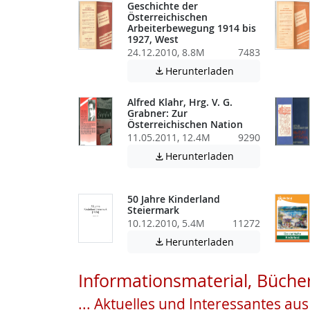
Geschichte der
Österreichischen
Arbeiterbewegung 1914 bis
1927, West
24.12.2010, 8.8M
7483
Achtung: Diese D
Herunterladen

Alfred Klahr, Hrg. V. G.
Grabner: Zur
Österreichischen Nation
11.05.2011, 12.4M
9290
Achtung: Diese D
Herunterladen

50 Jahre Kinderland
Steiermark
10.12.2010, 5.4M
11272
Achtung: Diese D
Herunterladen

Informationsmaterial, Bücher
... Aktuelles und Interessantes au