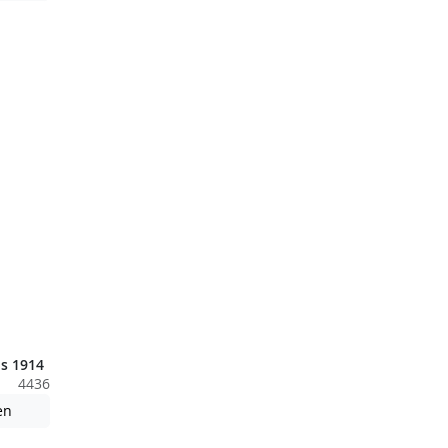
s 1914
4436
nden nicht barrierefreie Inhalte!
Achtung: Diese Datei enthält unter Umständen nicht barrierefreie
en