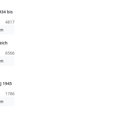
34 bis
4817
nden nicht barrierefreie Inhalte!
Achtung: Diese Datei enthält unter Umständen nicht barrierefreie
en
eich
6566
Achtung: Diese Datei enthält unter Umständen nicht barrierefreie
en
nden nicht barrierefreie Inhalte!
J 1945
1786
nden nicht barrierefreie Inhalte!
Achtung: Diese Datei enthält unter Umständen nicht barrierefreie
en