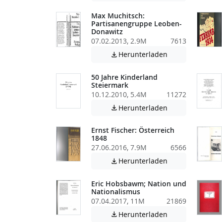
Max Muchitsch:
Partisanengruppe Leoben-
Donawitz
07.02.2013, 2.9M
7613
Achtung: Diese D
Herunterladen

50 Jahre Kinderland
Steiermark
10.12.2010, 5.4M
11272
Achtung: Diese D
Herunterladen

Ernst Fischer: Österreich
1848
27.06.2016, 7.9M
6566
Achtung: Diese D
Herunterladen

Eric Hobsbawm; Nation und
Nationalismus
07.04.2017, 11M
21869
Achtung: Diese D
Herunterladen
