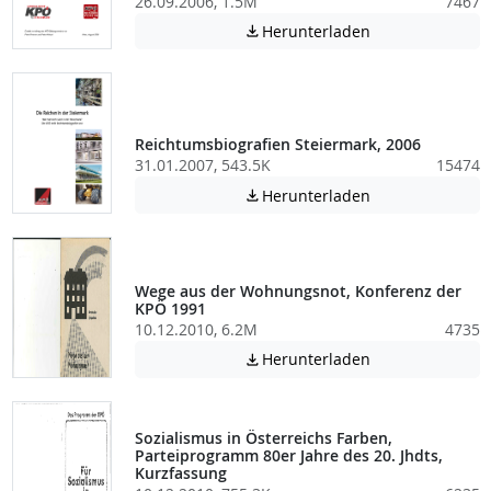
26.09.2006, 1.5M
7467
Achtung: Diese D
Herunterladen

Reichtumsbiografien Steiermark, 2006
31.01.2007, 543.5K
15474
Achtung: Diese D
Herunterladen

Wege aus der Wohnungsnot, Konferenz der
KPÖ 1991
10.12.2010, 6.2M
4735
Achtung: Diese D
Herunterladen

Sozialismus in Österreichs Farben,
Parteiprogramm 80er Jahre des 20. Jhdts,
Kurzfassung