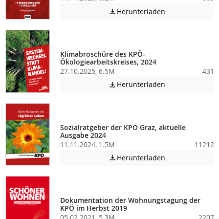
Achtung: Diese D
Herunterladen

Klimabroschüre des KPÖ-
Ökologiearbeitskreises, 2024
27.10.2025, 6.5M
431
Achtung: Diese D
Herunterladen

Sozialratgeber der KPÖ Graz, aktuelle
Ausgabe 2024
11.11.2024, 1.5M
11212
Achtung: Diese D
Herunterladen

Dokumentation der Wohnungstagung der
KPÖ im Herbst 2019
05.02.2021, 5.3M
2207