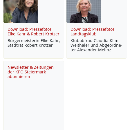
Download: Pressefotos
Download: Pressefotos
Elke Kahr & Robert Krotzer
Landtagsklub
Bür­ger­meis­te­rin El­ke Kahr,
Klu­b­ob­frau Clau­dia Klimt-
Stadt­rat Robert Krot­zer
Weitha­ler und Ab­ge­ord­ne­
ter Alex­an­der Me­linz
Newsletter & Zeitungen
der KPÖ Steiermark
abonnieren