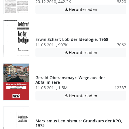
20.12.2010, 442.2K
3820
Achtung: Diese D
Herunterladen

Erwin Scharf: Lob der Ideologie, 1968
11.05.2011, 907K
7062
Achtung: Diese D
Herunterladen

Gerald Oberansmayr: Wege aus der
Abfallmisere
11.05.2011, 1.5M
12387
Achtung: Diese D
Herunterladen

Marxismus Leninismus: Grundkurs der KPÖ,
1975