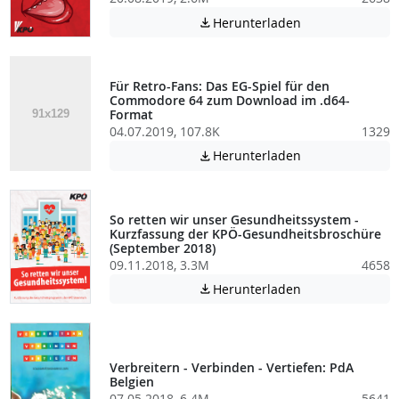
Achtung: Diese D
Herunterladen

Für Retro-Fans: Das EG-Spiel für den
Commodore 64 zum Download im .d64-
Format
04.07.2019, 107.8K
1329
Achtung: Diese D
Herunterladen

So retten wir unser Gesundheitssystem -
Kurzfassung der KPÖ-Gesundheitsbroschüre
(September 2018)
09.11.2018, 3.3M
4658
Achtung: Diese D
Herunterladen

Verbreitern - Verbinden - Vertiefen: PdA
Belgien
07.05.2018, 6.4M
5641