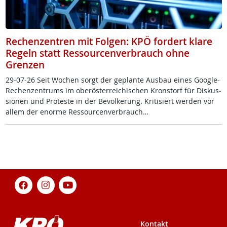
Rechenzentren mit Folgen: KPÖ fordert klare
Regeln statt Ressourcenverbrauch ohne
Grenzen
29-07-26 Seit Wo­chen sorgt der ge­plan­te Aus­bau ei­nes Goog­le-
Re­chen­zen­trums im ober­ös­t­er­rei­chi­schen Kron­s­torf für Dis­kus­
sio­nen und Pro­tes­te in der Be­völ­ke­rung. Kri­ti­siert wer­den vor
al­lem der enor­me Res­sour­cen­ver­brauch…
Kontakt