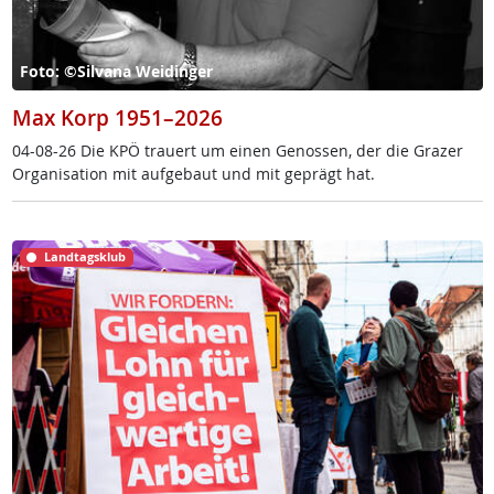
Foto: ©Silvana Weidinger
Max Korp 1951–2026
04-08-26 Die KPÖ trau­ert um ei­nen Ge­nos­sen, der die Gra­zer
Or­ga­ni­sa­ti­on mit auf­ge­baut und mit ge­prägt hat.
Landtagsklub