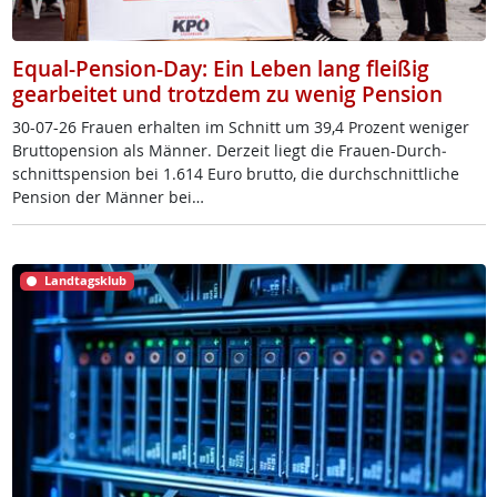
Equal-Pension-Day: Ein Leben lang fleißig
gearbeitet und trotzdem zu wenig Pension
30-07-26 Frau­en er­hal­ten im Schnitt um 39,4 Pro­zent we­ni­ger
Brut­to­pen­si­on als Män­ner. Der­zeit liegt die Frau­en-Durch­
schnitt­s­pen­si­on bei 1.614 Eu­ro brut­to, die durch­schnitt­li­che
Pen­si­on der Män­ner bei…
Landtagsklub