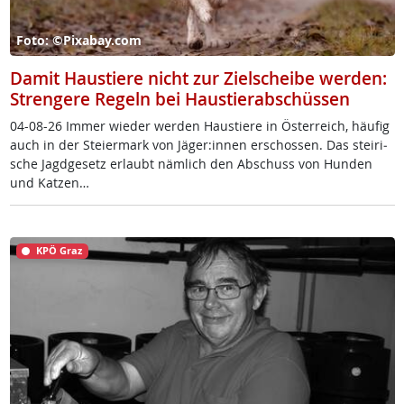
Foto: ©Pixabay.com
Damit Haustiere nicht zur Zielscheibe werden:
Strengere Regeln bei Haustierabschüssen
04-08-26 Im­mer wie­der wer­den Haus­tie­re in Ös­t­er­reich, häu­fig
auch in der Stei­er­mark von Jä­ger:in­nen er­schos­sen. Das stei­ri­
sche Jagd­ge­setz er­laubt näm­lich den Ab­schuss von Hun­den
und Kat­zen…
KPÖ Graz