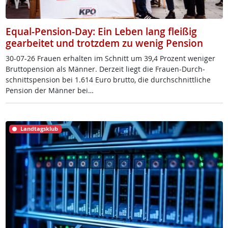
Equal-Pension-Day: Ein Leben lang fleißig
gearbeitet und trotzdem zu wenig Pension
30-07-26 Frau­en er­hal­ten im Schnitt um 39,4 Pro­zent we­ni­ger
Brut­to­pen­si­on als Män­ner. Der­zeit liegt die Frau­en-Durch­
schnitt­s­pen­si­on bei 1.614 Eu­ro brut­to, die durch­schnitt­li­che
Pen­si­on der Män­ner bei…
Landtagsklub