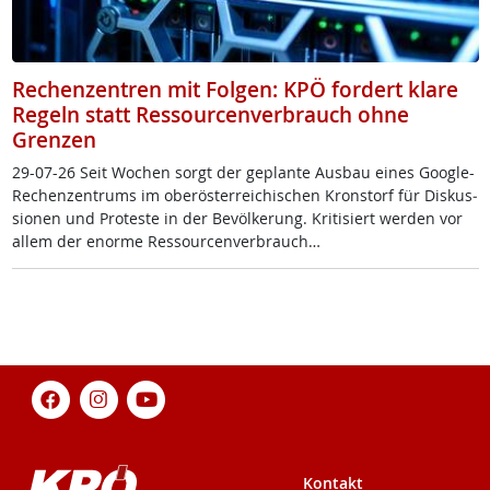
Rechenzentren mit Folgen: KPÖ fordert klare
Regeln statt Ressourcenverbrauch ohne
Grenzen
29-07-26 Seit Wo­chen sorgt der ge­plan­te Aus­bau ei­nes Goog­le-
Re­chen­zen­trums im ober­ös­t­er­rei­chi­schen Kron­s­torf für Dis­kus­
sio­nen und Pro­tes­te in der Be­völ­ke­rung. Kri­ti­siert wer­den vor
al­lem der enor­me Res­sour­cen­ver­brauch…
Kontakt