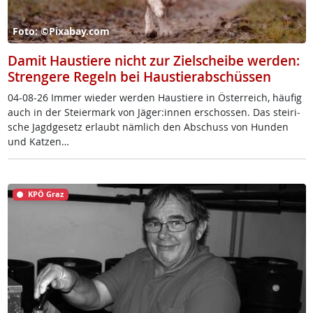
Foto: ©Pixabay.com
Damit Haustiere nicht zur Zielscheibe werden:
Strengere Regeln bei Haustierabschüssen
04-08-26 Im­mer wie­der wer­den Haus­tie­re in Ös­t­er­reich, häu­fig
auch in der Stei­er­mark von Jä­ger:in­nen er­schos­sen. Das stei­ri­
sche Jagd­ge­setz er­laubt näm­lich den Ab­schuss von Hun­den
und Kat­zen…
KPÖ Graz