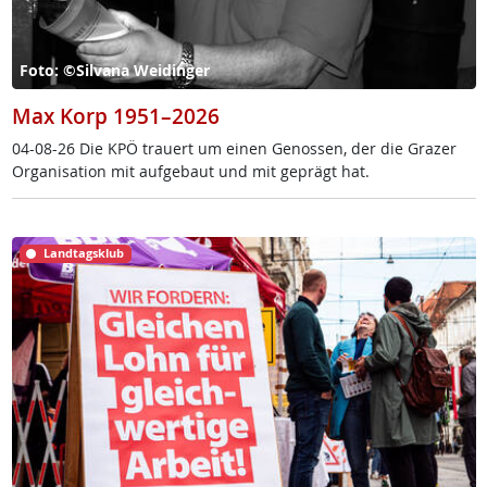
Foto: ©Silvana Weidinger
Max Korp 1951–2026
04-08-26 Die KPÖ trau­ert um ei­nen Ge­nos­sen, der die Gra­zer
Or­ga­ni­sa­ti­on mit auf­ge­baut und mit ge­prägt hat.
Landtagsklub