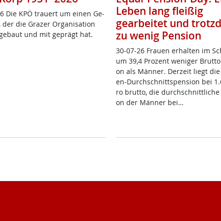
Leben lang fleißig
6 Die KPÖ trau­ert um ei­nen Ge­
gearbeitet und trot
 der die Gra­zer Or­ga­ni­sa­ti­on
zu wenig Pension
­ge­baut und mit ge­prägt hat.
30-07-26 Frau­en er­hal­ten im Sc
um 39,4 Pro­zent we­ni­ger Brut­to­
on als Män­ner. Der­zeit liegt die
en-Durch­schnitt­s­pen­si­on bei 1
ro brut­to, die durch­schnitt­li­che
on der Män­ner bei…