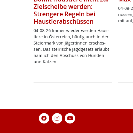
Zielscheibe werden:
04-08-2
Strengere Regeln bei
nos­sen,
Haustierabschüssen
mit auf
04-08-26 Im­mer wie­der wer­den Haus­
tie­re in Ös­t­er­reich, häu­fig auch in der
Stei­er­mark von Jä­ger:in­nen er­schos­
sen. Das stei­ri­sche Jagd­ge­setz er­laubt
näm­lich den Ab­schuss von Hun­den
und Kat­zen…