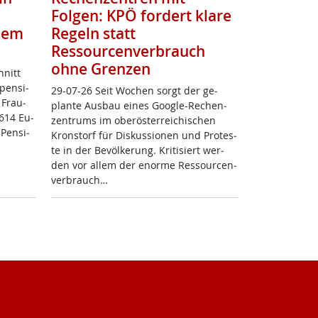
Folgen: KPÖ fordert klare
zdem
Regeln statt
Ressourcenverbrauch
ohne Grenzen
hnitt
pen­si­
29-07-26 Seit Wo­chen sorgt der ge­
 Frau­
plan­te Aus­bau ei­nes Goog­le-Re­chen­
.614 Eu­
zen­trums im ober­ös­t­er­rei­chi­schen
 Pen­si­
Kron­s­torf für Dis­kus­sio­nen und Pro­tes­
te in der Be­völ­ke­rung. Kri­ti­siert wer­
den vor al­lem der enor­me Res­sour­cen­
ver­brauch…