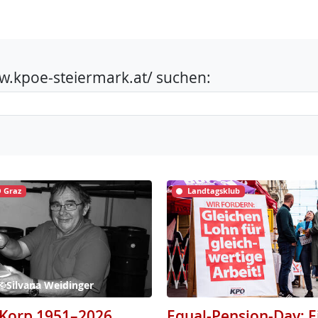
www.kpoe-steiermark.at/ suchen:
 Graz
Landtagsklub
 ©Silvana Weidinger
Korp 1951–2026
Equal-Pension-Day: E