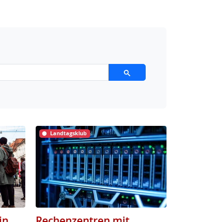
Landtagsklub
in
Rechenzentren mit