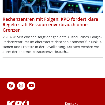
Rechenzentren mit Folgen: KPÖ fordert klare
Regeln statt Ressourcenverbrauch ohne
Grenzen
29-07-26 Seit Wo­chen sorgt der ge­plan­te Aus­bau ei­nes Goog­le-
Re­chen­zen­trums im ober­ös­t­er­rei­chi­schen Kron­s­torf für Dis­kus­
sio­nen und Pro­tes­te in der Be­völ­ke­rung. Kri­ti­siert wer­den vor
al­lem der enor­me Res­sour­cen­ver­brauch…
Kontakt