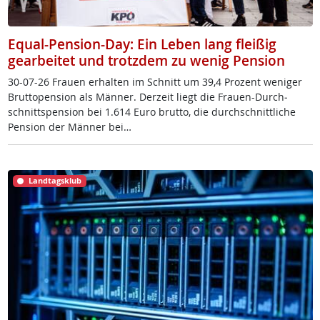
Equal-Pension-Day: Ein Leben lang fleißig
gearbeitet und trotzdem zu wenig Pension
30-07-26 Frau­en er­hal­ten im Schnitt um 39,4 Pro­zent we­ni­ger
Brut­to­pen­si­on als Män­ner. Der­zeit liegt die Frau­en-Durch­
schnitt­s­pen­si­on bei 1.614 Eu­ro brut­to, die durch­schnitt­li­che
Pen­si­on der Män­ner bei…
Landtagsklub