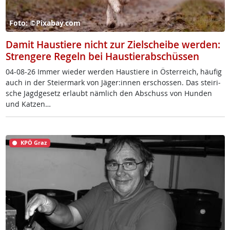
Foto: ©Pixabay.com
Damit Haustiere nicht zur Zielscheibe werden:
Strengere Regeln bei Haustierabschüssen
04-08-26 Im­mer wie­der wer­den Haus­tie­re in Ös­t­er­reich, häu­fig
auch in der Stei­er­mark von Jä­ger:in­nen er­schos­sen. Das stei­ri­
sche Jagd­ge­setz er­laubt näm­lich den Ab­schuss von Hun­den
und Kat­zen…
KPÖ Graz