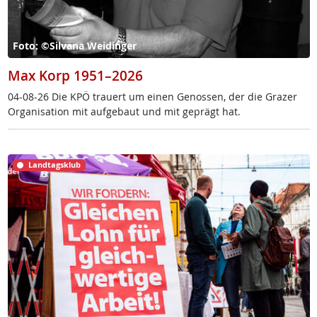
Foto: ©Silvana Weidinger
Max Korp 1951–2026
04-08-26 Die KPÖ trau­ert um ei­nen Ge­nos­sen, der die Gra­zer
Or­ga­ni­sa­ti­on mit auf­ge­baut und mit ge­prägt hat.
Landtagsklub