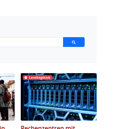
Landtagsklub
in
Rechenzentren mit