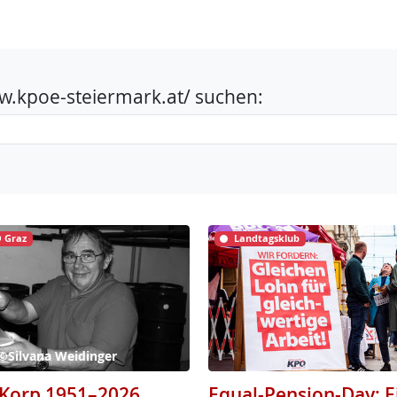
www.kpoe-steiermark.at/ suchen:
 Graz
Landtagsklub
 ©Silvana Weidinger
Korp 1951–2026
Equal-Pension-Day: E