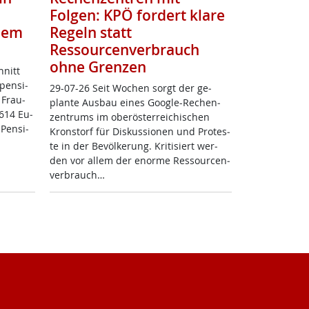
Folgen: KPÖ fordert klare
zdem
Regeln statt
Ressourcenverbrauch
ohne Grenzen
hnitt
pen­si­
29-07-26 Seit Wo­chen sorgt der ge­
 Frau­
plan­te Aus­bau ei­nes Goog­le-Re­chen­
.614 Eu­
zen­trums im ober­ös­t­er­rei­chi­schen
 Pen­si­
Kron­s­torf für Dis­kus­sio­nen und Pro­tes­
te in der Be­völ­ke­rung. Kri­ti­siert wer­
den vor al­lem der enor­me Res­sour­cen­
ver­brauch…