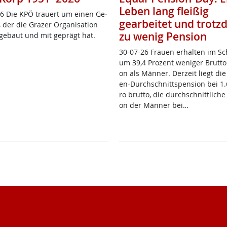
Leben lang fleißig
6 Die KPÖ trau­ert um ei­nen Ge­
gearbeitet und trot
 der die Gra­zer Or­ga­ni­sa­ti­on
zu wenig Pension
­ge­baut und mit ge­prägt hat.
30-07-26 Frau­en er­hal­ten im Sc
um 39,4 Pro­zent we­ni­ger Brut­to­
on als Män­ner. Der­zeit liegt die
en-Durch­schnitt­s­pen­si­on bei 1
ro brut­to, die durch­schnitt­li­che
on der Män­ner bei…