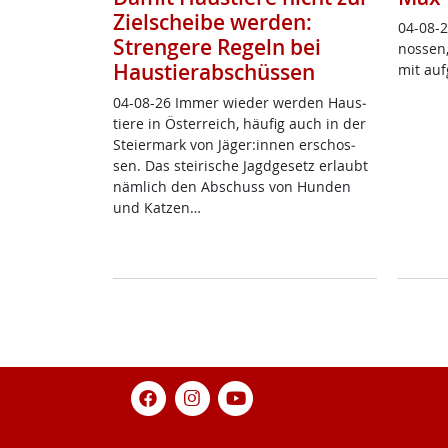
Zielscheibe werden:
04-08-2
Strengere Regeln bei
nos­sen,
Haustierabschüssen
mit auf
04-08-26 Im­mer wie­der wer­den Haus­
tie­re in Ös­t­er­reich, häu­fig auch in der
Stei­er­mark von Jä­ger:in­nen er­schos­
sen. Das stei­ri­sche Jagd­ge­setz er­laubt
näm­lich den Ab­schuss von Hun­den
und Kat­zen…