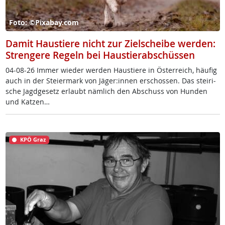
Foto: ©Pixabay.com
Damit Haustiere nicht zur Zielscheibe werden:
Strengere Regeln bei Haustierabschüssen
04-08-26 Im­mer wie­der wer­den Haus­tie­re in Ös­t­er­reich, häu­fig
auch in der Stei­er­mark von Jä­ger:in­nen er­schos­sen. Das stei­ri­
sche Jagd­ge­setz er­laubt näm­lich den Ab­schuss von Hun­den
und Kat­zen…
KPÖ Graz