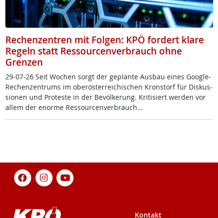
Rechenzentren mit Folgen: KPÖ fordert klare
Regeln statt Ressourcenverbrauch ohne
Grenzen
29-07-26 Seit Wo­chen sorgt der ge­plan­te Aus­bau ei­nes Goog­le-
Re­chen­zen­trums im ober­ös­t­er­rei­chi­schen Kron­s­torf für Dis­kus­
sio­nen und Pro­tes­te in der Be­völ­ke­rung. Kri­ti­siert wer­den vor
al­lem der enor­me Res­sour­cen­ver­brauch…
Kontakt