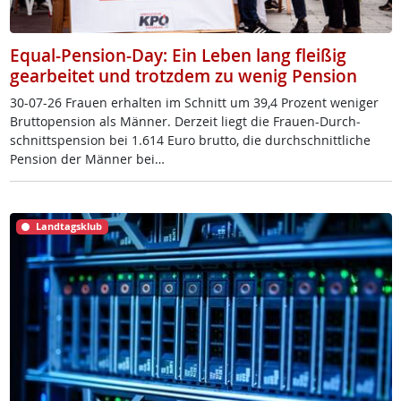
Equal-Pension-Day: Ein Leben lang fleißig
gearbeitet und trotzdem zu wenig Pension
30-07-26 Frau­en er­hal­ten im Schnitt um 39,4 Pro­zent we­ni­ger
Brut­to­pen­si­on als Män­ner. Der­zeit liegt die Frau­en-Durch­
schnitt­s­pen­si­on bei 1.614 Eu­ro brut­to, die durch­schnitt­li­che
Pen­si­on der Män­ner bei…
Landtagsklub