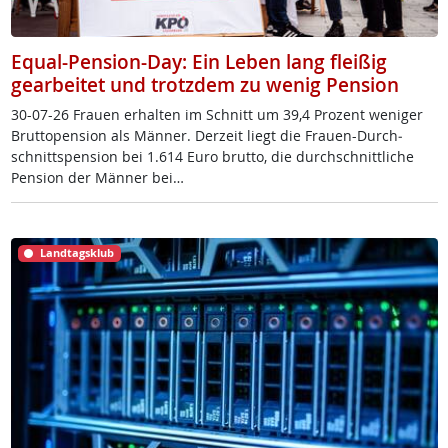
Equal-Pension-Day: Ein Leben lang fleißig
gearbeitet und trotzdem zu wenig Pension
30-07-26 Frau­en er­hal­ten im Schnitt um 39,4 Pro­zent we­ni­ger
Brut­to­pen­si­on als Män­ner. Der­zeit liegt die Frau­en-Durch­
schnitt­s­pen­si­on bei 1.614 Eu­ro brut­to, die durch­schnitt­li­che
Pen­si­on der Män­ner bei…
Landtagsklub