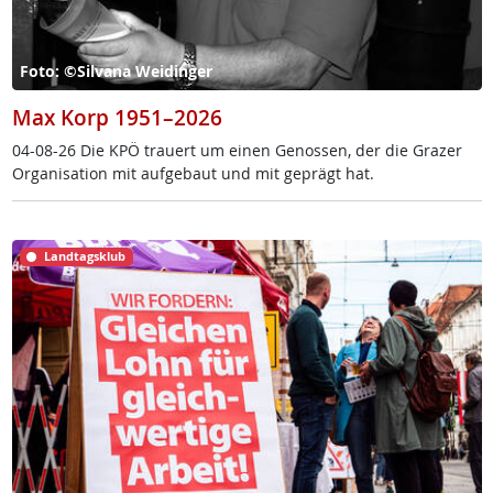
Foto: ©Silvana Weidinger
Max Korp 1951–2026
04-08-26 Die KPÖ trau­ert um ei­nen Ge­nos­sen, der die Gra­zer
Or­ga­ni­sa­ti­on mit auf­ge­baut und mit ge­prägt hat.
Landtagsklub