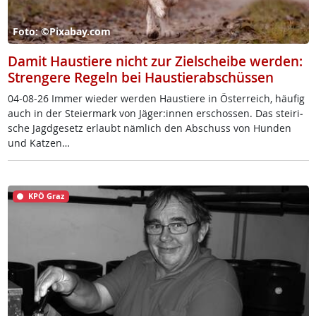
Foto: ©Pixabay.com
Damit Haustiere nicht zur Zielscheibe werden:
Strengere Regeln bei Haustierabschüssen
04-08-26 Im­mer wie­der wer­den Haus­tie­re in Ös­t­er­reich, häu­fig
auch in der Stei­er­mark von Jä­ger:in­nen er­schos­sen. Das stei­ri­
sche Jagd­ge­setz er­laubt näm­lich den Ab­schuss von Hun­den
und Kat­zen…
KPÖ Graz