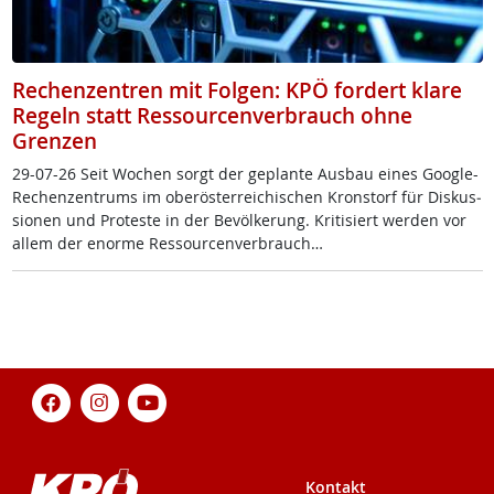
Rechenzentren mit Folgen: KPÖ fordert klare
Regeln statt Ressourcenverbrauch ohne
Grenzen
29-07-26 Seit Wo­chen sorgt der ge­plan­te Aus­bau ei­nes Goog­le-
Re­chen­zen­trums im ober­ös­t­er­rei­chi­schen Kron­s­torf für Dis­kus­
sio­nen und Pro­tes­te in der Be­völ­ke­rung. Kri­ti­siert wer­den vor
al­lem der enor­me Res­sour­cen­ver­brauch…
Kontakt