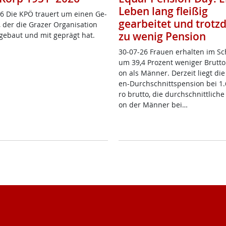
Leben lang fleißig
6 Die KPÖ trau­ert um ei­nen Ge­
gearbeitet und trot
 der die Gra­zer Or­ga­ni­sa­ti­on
zu wenig Pension
­ge­baut und mit ge­prägt hat.
30-07-26 Frau­en er­hal­ten im Sc
um 39,4 Pro­zent we­ni­ger Brut­to­
on als Män­ner. Der­zeit liegt die
en-Durch­schnitt­s­pen­si­on bei 1
ro brut­to, die durch­schnitt­li­che
on der Män­ner bei…