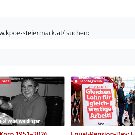
www.kpoe-steiermark.at/ suchen:
 Graz
Landtagsklub
 ©Silvana Weidinger
Korp 1951–2026
Equal-Pension-Day: E