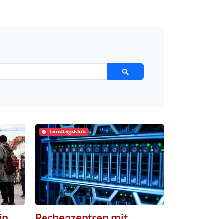
Landtagsklub
in
Rechenzentren mit