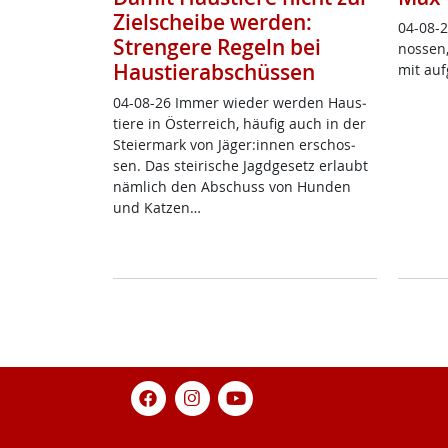
Zielscheibe werden:
04-08-2
Strengere Regeln bei
nos­sen,
Haustierabschüssen
mit auf
04-08-26 Im­mer wie­der wer­den Haus­
tie­re in Ös­t­er­reich, häu­fig auch in der
Stei­er­mark von Jä­ger:in­nen er­schos­
sen. Das stei­ri­sche Jagd­ge­setz er­laubt
näm­lich den Ab­schuss von Hun­den
und Kat­zen…