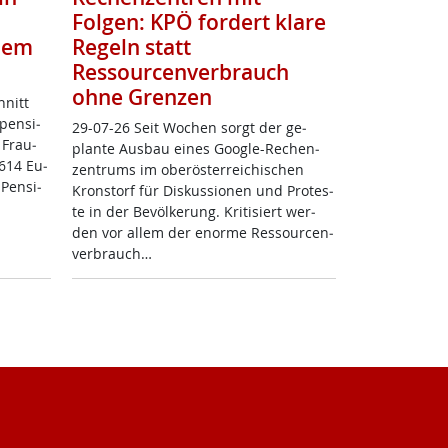
Folgen: KPÖ fordert klare
zdem
Regeln statt
Ressourcenverbrauch
ohne Grenzen
hnitt
pen­si­
29-07-26 Seit Wo­chen sorgt der ge­
 Frau­
plan­te Aus­bau ei­nes Goog­le-Re­chen­
.614 Eu­
zen­trums im ober­ös­t­er­rei­chi­schen
 Pen­si­
Kron­s­torf für Dis­kus­sio­nen und Pro­tes­
te in der Be­völ­ke­rung. Kri­ti­siert wer­
den vor al­lem der enor­me Res­sour­cen­
ver­brauch…