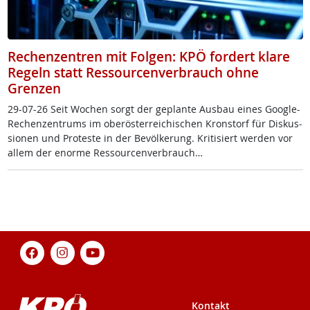
Rechenzentren mit Folgen: KPÖ fordert klare
Regeln statt Ressourcenverbrauch ohne
Grenzen
29-07-26 Seit Wo­chen sorgt der ge­plan­te Aus­bau ei­nes Goog­le-
Re­chen­zen­trums im ober­ös­t­er­rei­chi­schen Kron­s­torf für Dis­kus­
sio­nen und Pro­tes­te in der Be­völ­ke­rung. Kri­ti­siert wer­den vor
al­lem der enor­me Res­sour­cen­ver­brauch…
Kontakt