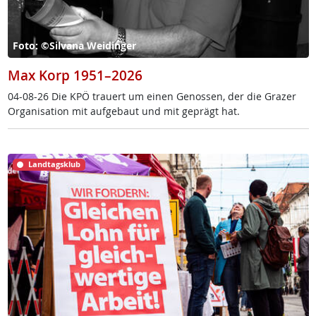
Foto: ©Silvana Weidinger
Max Korp 1951–2026
04-08-26 Die KPÖ trau­ert um ei­nen Ge­nos­sen, der die Gra­zer
Or­ga­ni­sa­ti­on mit auf­ge­baut und mit ge­prägt hat.
Landtagsklub