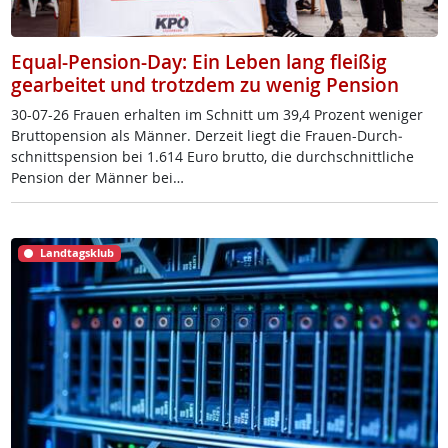
Equal-Pension-Day: Ein Leben lang fleißig
gearbeitet und trotzdem zu wenig Pension
30-07-26 Frau­en er­hal­ten im Schnitt um 39,4 Pro­zent we­ni­ger
Brut­to­pen­si­on als Män­ner. Der­zeit liegt die Frau­en-Durch­
schnitt­s­pen­si­on bei 1.614 Eu­ro brut­to, die durch­schnitt­li­che
Pen­si­on der Män­ner bei…
Landtagsklub