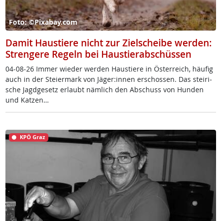
Foto: ©Pixabay.com
Damit Haustiere nicht zur Zielscheibe werden:
Strengere Regeln bei Haustierabschüssen
04-08-26 Im­mer wie­der wer­den Haus­tie­re in Ös­t­er­reich, häu­fig
auch in der Stei­er­mark von Jä­ger:in­nen er­schos­sen. Das stei­ri­
sche Jagd­ge­setz er­laubt näm­lich den Ab­schuss von Hun­den
und Kat­zen…
KPÖ Graz