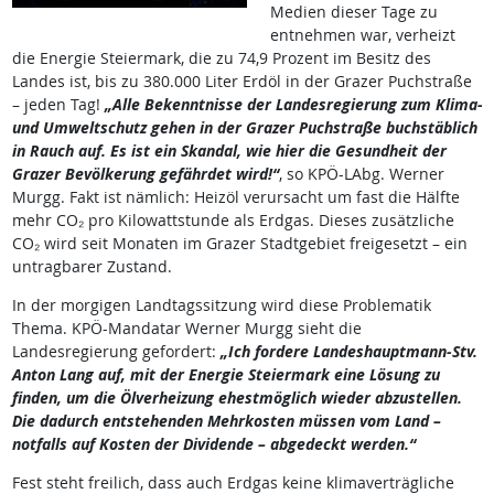
Medien dieser Tage zu
entnehmen war, verheizt
die Energie Steiermark, die zu 74,9 Prozent im Besitz des
Landes ist, bis zu 380.000 Liter Erdöl in der Grazer Puchstraße
– jeden Tag!
„Alle Bekenntnisse der Landesregierung zum Klima-
und Umweltschutz gehen in der Grazer Puchstraße buchstäblich
in Rauch auf. Es ist ein Skandal, wie hier die Gesundheit der
Grazer Bevölkerung gefährdet wird!“
, so KPÖ-LAbg. Werner
Murgg. Fakt ist nämlich: Heizöl verursacht um fast die Hälfte
mehr CO₂ pro Kilowattstunde als Erdgas. Dieses zusätzliche
CO₂ wird seit Monaten im Grazer Stadtgebiet freigesetzt – ein
untragbarer Zustand.
In der morgigen Landtagssitzung wird diese Problematik
Thema. KPÖ-Mandatar Werner Murgg sieht die
Landesregierung gefordert:
„Ich fordere Landeshauptmann-Stv.
Anton Lang auf, mit der Energie Steiermark eine Lösung zu
finden, um die Ölverheizung ehestmöglich wieder abzustellen.
Die dadurch entstehenden Mehrkosten müssen vom Land –
notfalls auf Kosten der Dividende – abgedeckt werden.“
Fest steht freilich, dass auch Erdgas keine klimaverträgliche