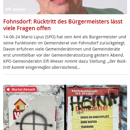
elfi wieser
Fohnsdorf: Rücktritt des Bürgermeisters lässt
viele Fragen offen
14-06-24 Ma­rio Li­pus (SPÖ) hat sein Amt als Bür­ger­meis­ter und
sei­ne Funk­tio­nen im Ge­mein­de­rat von Fohns­dorf zu­rück­ge­legt.
Da­von er­fuh­ren vie­le Ge­mein­de­rä­tin­nen und Ge­mein­de­rä­te
erst un­mit­tel­bar vor der Ge­mein­de­rats­sit­zung ges­tern Abend.
KPÖ-Ge­mein­de­rä­tin El­fi Wie­ser nimmt da­zu Stel­lung:
„Der Rück­
tritt kommt ei­ni­ger­ma­ßen über­ra­schend,…
Murtal Aktuell