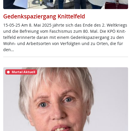
Gedenkspaziergang Knittelfeld
15-05-25 Am 8. Mai 2025 jähr­te sich das En­de des 2. Welt­kriegs
und die Be­f­rei­ung vom Fa­schis­mus zum 80. Mal. Die KPÖ Knit­
tel­feld er­in­ner­te da­ran mit ei­nem Ge­denk­spa­zier­gang zu den
Wohn- und Ar­beit­s­or­ten von Ver­folg­ten und zu Or­ten, die für
den…
Murtal Aktuell