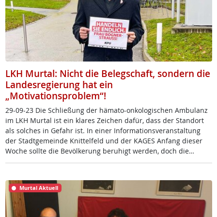
LKH Murtal: Nicht die Belegschaft, sondern die
Landesregierung hat ein
„Motivationsproblem“!
29-09-23 Die Sch­lie­ßung der hä­ma­to-on­ko­lo­gi­schen Am­bu­lanz
im LKH Mur­tal ist ein kla­res Zei­chen da­für, dass der Stand­ort
als sol­ches in Ge­fahr ist. In ei­ner In­for­ma­ti­ons­ver­an­stal­tung
der Stadt­ge­mein­de Knit­tel­feld und der KA­GES An­fang die­ser
Wo­che soll­te die Be­völ­ke­rung be­ru­higt wer­den, doch die…
Murtal Aktuell