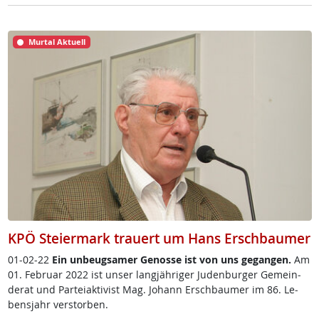
Murtal Aktuell
KPÖ Steiermark trauert um Hans Erschbaumer
01-02-22
Ein un­beug­sa­mer Ge­nos­se ist von uns ge­gan­gen.
Am
01. Fe­bruar 2022 ist un­ser lang­jäh­ri­ger Ju­den­bur­ger Ge­mein­
de­rat und Par­tei­ak­ti­vist Mag. Jo­hann Ersch­bau­mer im 86. Le­
bens­jahr ver­s­tor­ben.