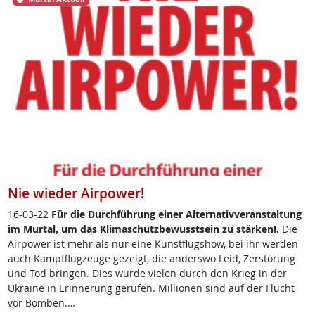
Nie wieder Airpower!
16-03-22
Für die Durch­füh­rung ei­ner Al­ter­na­tiv­ver­an­stal­tung
im Mur­tal, um das Kli­ma­schutz­be­wusst­sein zu stär­ken!.
Die
Air­po­wer ist mehr als nur ei­ne Kunst­flug­show, bei ihr wer­den
auch Kampf­flug­zeu­ge ge­zeigt, die an­ders­wo Leid, Zer­stör­ung
und Tod brin­gen. Dies wur­de vie­len durch den Krieg in der
Ukrai­ne in Er­in­ne­rung ge­ru­fen. Mil­lio­nen sind auf der Flucht
vor Bom­ben.…