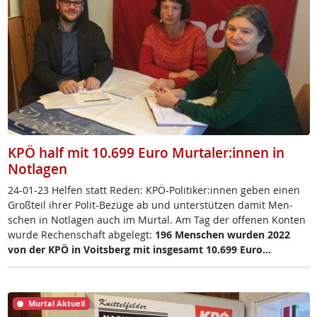
KPÖ half mit 10.699 Euro Murtaler:innen in
Notlagen
24-01-23 Hel­fen statt Re­den: KPÖ-Po­li­ti­ker:in­nen ge­ben ei­nen
Groß­teil ih­rer Po­lit-Be­zü­ge ab und un­ter­stüt­zen da­mit Men­
schen in Not­la­gen auch im Mur­tal. Am Tag der of­fe­nen Kon­ten
wur­de Re­chen­schaft ab­ge­legt:
196 Men­schen wur­den 2022
von der KPÖ in Voits­berg mit ins­ge­s­amt 10.699 Eu­ro…
Murtal Aktuell