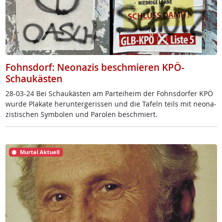
Fohnsdorf: Neonazis beschmieren KPÖ-
Schaukästen
28-03-24 Bei Schau­käs­ten am Par­tei­heim der Fohns­dor­fer KPÖ
wur­de Pla­ka­te her­un­ter­ge­ris­sen und die Ta­feln teils mit neo­na­
zis­ti­schen Sym­bo­len und Pa­ro­len be­sch­miert.
Murtal Aktuell