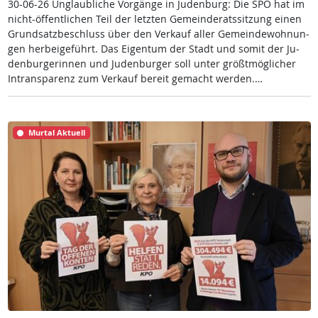
30-06-26 Un­glaub­li­che Vor­gän­ge in Ju­den­burg: Die SPÖ hat im
nicht-öf­f­ent­li­chen Teil der letz­ten Ge­mein­de­rats­sit­zung ei­nen
Grund­satz­be­schluss über den Ver­kauf al­ler Ge­mein­de­woh­nun­
gen her­bei­ge­führt. Das Ei­gen­tum der Stadt und so­mit der Ju­
den­bur­ge­rin­nen und Ju­den­bur­ger soll un­ter größt­mög­li­cher
In­tran­s­pa­renz zum Ver­kauf be­reit ge­macht wer­den.…
Murtal Aktuell