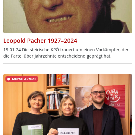
Leopold Pacher 1927–2024
18-01-24 Die stei­ri­sche KPÖ trau­ert um ei­nen Vor­kämp­fer, der
die Par­tei über Jahr­zehn­te ent­schei­dend ge­prägt hat.
Murtal Aktuell