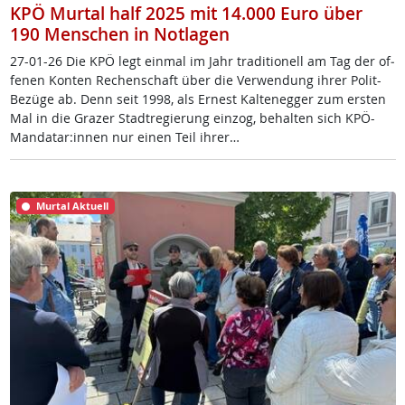
KPÖ Murtal half 2025 mit 14.000 Euro über
190 Menschen in Notlagen
27-01-26 Die KPÖ legt ein­mal im Jahr tra­di­tio­nell am Tag der of­
fe­nen Kon­ten Re­chen­schaft über die Ver­wen­dung ih­rer Po­lit-
Be­zü­ge ab. Denn seit 1998, als Er­nest Kal­te­neg­ger zum ers­ten
Mal in die Gra­zer Stadt­re­gie­rung ein­zog, be­hal­ten sich KPÖ-
Man­da­tar:in­nen nur ei­nen Teil ih­rer…
Murtal Aktuell