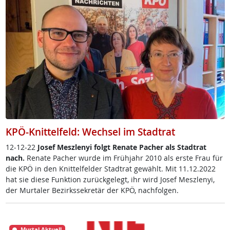
KPÖ-Knittelfeld: Wechsel im Stadtrat
12-12-22
Jo­sef Mesz­le­nyi folgt Re­na­te Pa­cher als Stadt­rat
nach.
Re­na­te Pa­cher wur­de im Früh­jahr 2010 als ers­te Frau für
die KPÖ in den Knit­tel­fel­der Stadt­rat ge­wählt. Mit 11.12.2022
hat sie die­se Funk­ti­on zu­rück­ge­legt, ihr wird Jo­sef Mesz­le­nyi,
der Mur­ta­ler Be­zirks­se­k­re­tär der KPÖ, nach­fol­gen.
Murtal Aktuell