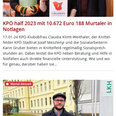
KPÖ half 2023 mit 10.672 Euro 188 Murtaler in
Notlagen
17-01-24 KPÖ-Klu­b­ob­frau Clau­dia Klimt-Weitha­ler, der Knit­tel­
fel­der KPÖ-Stadt­rat Jo­sef Mesz­le­nyi und die So­zial­ar­bei­te­rin
Ka­rin Gru­ber bie­ten in Knit­tel­feld re­gel­mä­ß­ig So­zial­sprech­
stun­den an. Da­bei leis­tet die KPÖ ne­ben Be­ra­tung und Hil­fe in
Not­fäl­len auch di­rek­te fi­nan­zi­el­le Un­ter­stüt­zung. Wie und wo­
für ge­nau, dar­über ha­ben sie…
Murtal Aktuell