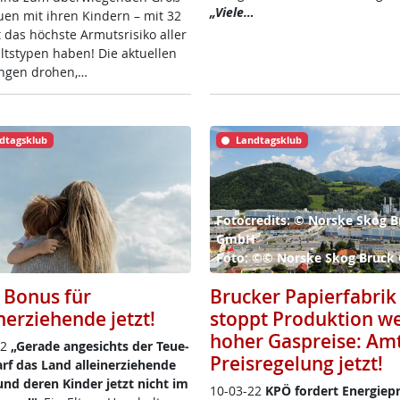
„Vie­le…
u­en mit ih­ren Kin­dern – mit 32
 das höchs­te Ar­muts­ri­si­ko al­ler
t­s­ty­pen ha­ben! Die ak­tu­el­len
n­gen dro­hen,…
dtagsklub
Landtagsklub
Fotocredits: © Norske Skog B
GmbH
Foto: ©© Norske Skog Bruc
 Bonus für
Brucker Papierfabrik
nerziehende jetzt!
stoppt Produktion w
hoher Gaspreise: Amt
22
„Ge­ra­de an­ge­sichts der Teue­
Preisregelung jetzt!
f das Land al­lein­er­zie­hen­de
 und de­ren Kin­der jetzt nicht im
10-03-22
KPÖ for­dert En­er­gie­p