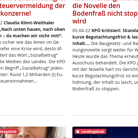
Steuervermeidung der
die Novelle den
konzerne!
Bodenfraß nicht sto
wird
22
Clau­dia Klimt-Weitha­ler
„Nach un­ten hau­en, nach oben
05-04-22
KPÖ kri­ti­siert: Skan­da
n – da ma­chen wir nicht mit!“.
kur­ze Be­gu­t­ach­tungs­frist & la­
so si­cher wie das Amen im Ge­
In­halt....
Die Bau­ge­setz- und Ra
tie­fer ei­ne Kri­se wird, des­to öf­
nungs­no­vel­le sorgt wei­ter für W
­tert das Wort „So­zial­be­tru­g“
Heu­te wur­de das The­ma er­neu
ie Me­di­en des Lan­des. Die KPÖ
Aus­schuss be­han­delt. Die KPÖ 
n Be­griff „So­zial­be­tru­g“ je­den­
mit der No­vel­le hart ins Ge­richt
i­ter: Rund 1,2 Mil­li­ar­den (!) Eu­
kur­ze Be­gu­t­ach­tungs­frist ist ei
teuer­ein­nah­men…
höh­nung, der In­halt zu lasch, 
Bo­den­fraß zu stop­pen.
dtagsklub
Landtagsklub