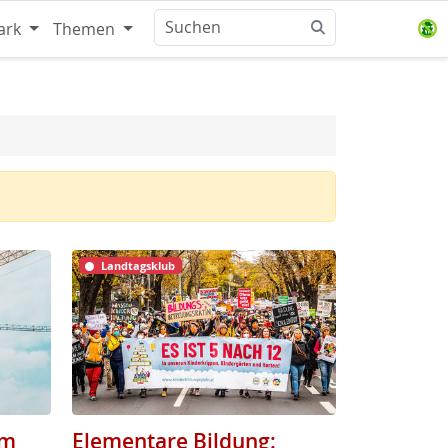
ark
Themen
Landtagsklub
um
Elementare Bildung: