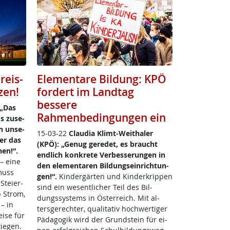
reis-
Elementare Bildung: KPÖ
zen!
fordert im Landtag
bessere
 „Das
Rahmenbedingungen ein
s zu­se­
 un­se­
15-03-22
Clau­dia Klimt-Weitha­ler
er das
(KPÖ): „Ge­nug ge­re­det, es braucht
nen!“.
end­lich kon­k­re­te Ver­bes­se­run­gen in
– ei­ne
den ele­men­ta­ren Bil­dung­s­ein­rich­tun­
 muss
gen!“.
Kin­der­gär­ten und Kin­derkrip­pen
Stei­er­
sind ein we­sent­li­cher Teil des Bil­
b Strom,
dungs­sys­tems in Ös­t­er­reich. Mit al­
 – in
ters­ge­rech­ter, qua­li­ta­tiv hoch­wer­ti­ger
i­se für
Päda­go­gik wird der Grund­stein für ei­
ie­gen.