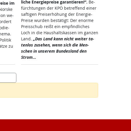
li­che En­er­gie­p­rei­se ga­ran­tie­ren!“.
Be­
rei­se im
fürch­tun­gen der KPÖ be­tref­fend ei­ner
Nors­ke
saf­ti­gen Preis­er­höh­ung der En­er­gie-
ti­on we­
Prei­se wur­den be­stä­tigt: Der enor­me
or­dert
Preis­schub reißt ein emp­find­li­ches
o­die­
Loch in die Haus­halts­kas­sen im gan­zen
he­ma.
Land.
„Das Land kann nicht wei­ter ta­
­li­tik
ten­los zu­se­hen, wenn sich die Men­
t­ze zu
schen in un­se­rem Bun­des­land den
Strom…