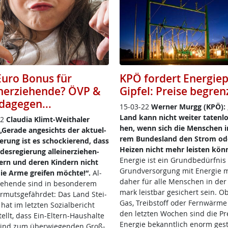
Euro Bonus für
KPÖ fordert Energiep
inerziehende? ÖVP &
Gipfel: Preise begren
dagegen...
15-03-22
Wer­ner Murgg (KPÖ):
Land kann nicht wei­ter ta­ten­lo
22
Clau­dia Klimt-Weitha­ler
hen, wenn sich die Men­schen in
Ge­ra­de an­ge­sichts der ak­tu­el­
rem Bun­des­land den Strom od
e­rung ist es scho­ckie­rend, dass
Hei­zen nicht mehr leis­ten kön­
des­re­gie­rung al­lein­er­zie­hen­
En­er­gie ist ein Grund­be­dürf­nis 
tern und de­ren Kin­dern nicht
Grund­ver­sor­gung mit En­er­gie
die Ar­me grei­fen möch­te!“.
Al­
da­her für al­le Men­schen in der 
zie­hen­de sind in be­son­de­rem
mark leist­bar ge­si­chert sein. O
r­muts­ge­fähr­det: Das Land Stei­
Gas, Treib­stoff oder Fern­wär­me
hat im letz­ten So­zial­be­richt
den letz­ten Wo­chen sind die Pre
s­tellt, dass Ein-El­tern-Haus­hal­te
En­er­gie be­kannt­lich enorm ge­s­t
sind zum über­wie­gen­den Groß­