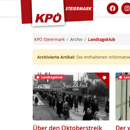
KPÖ Steiermark
KPÖ Steiermark
Archiv
Landtagsklub
Archivierte Artikel:
Die enthaltenen Information
Landtagsklub
Lan
Über den Oktoberstreik
Der 