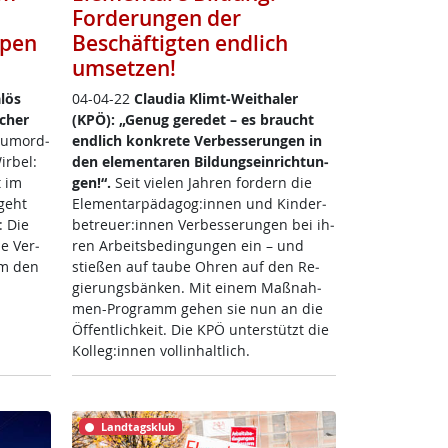
Forderungen der
ppen
Beschäftigten endlich
umsetzen!
­lös
04-04-22
Clau­dia Klimt-Weitha­ler
scher
(KPÖ): „Ge­nug ge­re­det – es braucht
u­m­ord­
end­lich kon­k­re­te Ver­bes­se­run­gen in
ir­bel:
den ele­men­ta­ren Bil­dung­s­ein­rich­tun­
t im
gen!“.
Seit vie­len Jah­ren for­dern die
geht
Ele­men­tar­päda­gog:in­nen und Kin­der­
: Die
be­t­reu­er:in­nen Ver­bes­se­run­gen bei ih­
­ne Ver­
ren Ar­beits­be­din­gun­gen ein – und
um den
stie­ßen auf tau­be Oh­ren auf den Re­
gie­rungs­bän­k­en. Mit ei­nem Maß­nah­
men-Pro­gramm ge­hen sie nun an die
Öf­f­ent­lich­keit. Die KPÖ un­ter­stützt die
Kol­leg:in­nen voll­in­halt­lich.
Landtagsklub