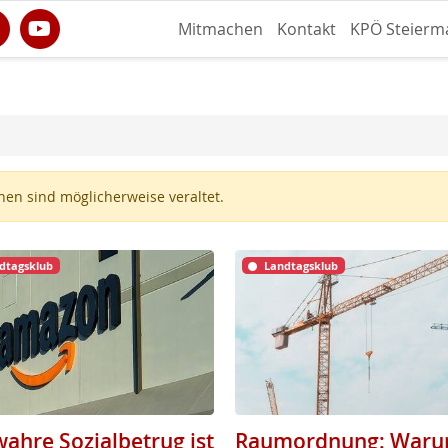
Mitmachen
Kontakt
KPÖ Steierm
en sind möglicherweise veraltet.
dtagsklub
Landtagsklub
wahre Sozialbetrug ist
Raumordnung: War