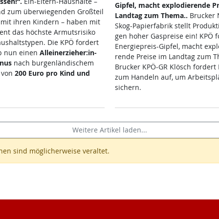
s­sen!“.
Ein-El­tern-Haus­hal­te –
Gip­fel, macht ex­p­lo­die­ren­de P
nd zum über­wie­gen­den Groß­teil
Land­tag zum The­ma..
Bru­cker 
 mit ih­ren Kin­dern – ha­ben mit
Skog-Pa­pier­fa­brik stellt Pro­duk­
ent das höchs­te Ar­muts­ri­si­ko
gen ho­her Ga­s­p­rei­se ein! KPÖ f
aus­halt­s­ty­pen. Die KPÖ for­dert
En­er­gie­preis-Gip­fel, macht ex­p­l
b nun ei­nen
Al­lein­er­zie­her:in­
ren­de Prei­se im Land­tag zum T
­nus
nach bur­gen­län­di­schem
Bru­cker KPÖ-GR Klösch for­dert Po
d von
200 Eu­ro pro Kind und
zum Han­deln auf, um Ar­beits­plä
si­chern.
Weitere Artikel laden...
en sind möglicherweise veraltet.