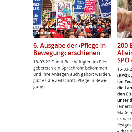
Daniel Capilla, CC , Wikimedia
Commons
6. Ausgabe der ›Pflege in
200 
Bewegung‹ erschienen
Alle
SPÖ 
18-03-22 Da­mit Be­schäf­tig­ten im Pf­le­
ge­be­reich ein Sprach­rohr be­kom­men
15-03-
und ih­re An­lie­gen auch ge­hört wer­den,
(KPÖ): „
gibt es die Zeit­schrift ›Pf­le­ge in Be­we­
len Teu
gung‹.
die Lan­
den El­
un­ter 
lein­er­
Ma­ße a
er­mark 
fest­ge­
– dies 