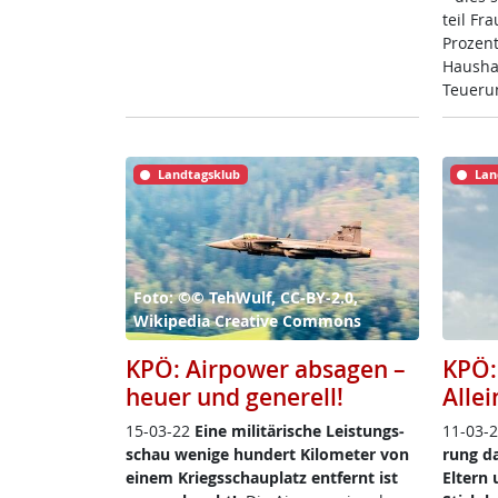
teil Fra
Pro­zent
Haus­hal
Teue­ru
Landtagsklub
Lan
Foto: ©© TehWulf, CC-BY-2.0,
Wikipedia Creative Commons
KPÖ: Airpower absagen –
KPÖ:
heuer und generell!
Allei
15-03-22
Ei­ne mi­li­täri­sche Leis­tungs­
11-03-
schau we­ni­ge hun­dert Ki­lo­me­ter von
rung dar
ei­nem Kriegs­schau­platz ent­fernt ist
El­tern