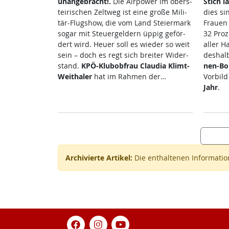
un­an­ge­bracht!.
Die Air­po­wer im ober­s­
Stich la
tei­ri­schen Zelt­weg ist ei­ne gro­ße Mi­li­
dies si
tär-Flug­show, die vom Land Stei­er­mark
Frau­en
so­gar mit Steu­er­gel­dern üp­pig ge­för­
32 Pro­z
dert wird. Heu­er soll es wie­der so weit
al­ler H
sein – doch es regt sich brei­ter Wi­der­
des­hal
stand.
KPÖ-Klu­b­ob­frau
Clau­dia Klimt-
nen-Bo
Weitha­ler
hat im Rah­men der…
Vor­bil
Jahr
.
Archivierte Artikel:
Die enthaltenen Information