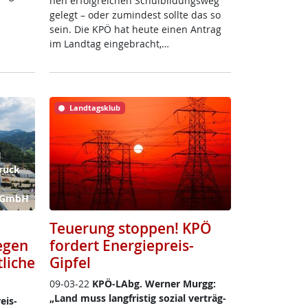
nen er­folg­rei­chen Schul­bil­dungs­weg
ge­legt – oder zu­min­dest soll­te das so
sein. Die KPÖ hat heu­te ei­nen An­trag
im Land­tag ein­ge­bracht,…
Landtagsklub
ruck
k GmbH
Teuerung stoppen! KPÖ
egen
fordert Energiepreis-
liche
Gipfel
09-03-22
KPÖ-LAbg. Wer­ner Murgg:
„Land muss lang­fris­tig so­zial ver­träg­
reis-