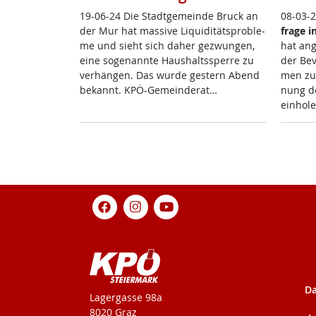
19-06-24 Die Stadt­ge­mein­de Bruck an
08-03-
der Mur hat mas­si­ve Li­qui­di­täts­pro­b­le­
fra­ge 
me und sieht sich da­her ge­zwun­gen,
hat an­g
ei­ne so­ge­nann­te Haus­halts­sper­re zu
der Be­v
ver­hän­gen. Das wur­de ges­tern Abend
men zu 
be­kannt. KPÖ-Ge­mein­de­rat…
nung de
ein­ho­l
Da
KPÖ-Steiermark
Lagergasse 98a
8020 Graz