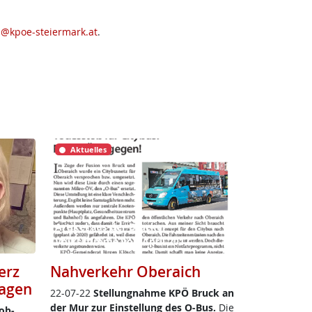
h@kpoe-steiermark.at
.
Aktuelles
Artikel aus der Brucker
Volksstimme von April 2017
erz
Nahverkehr Oberaich
lagen
22-07-22
Stel­lung­nah­me KPÖ Bruck an
der Mur zur Ein­stel­lung des O-Bus.
Die
­ob­