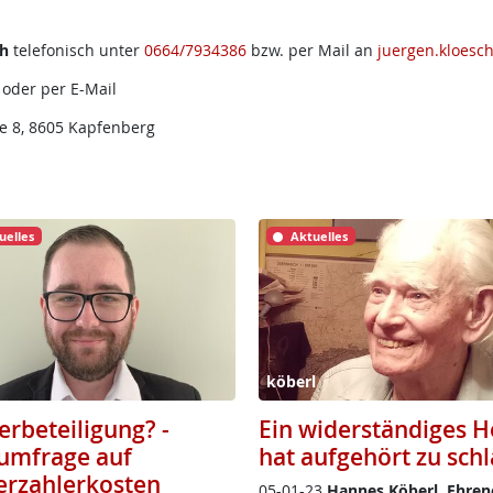
ch
telefonisch unter
0664/7934386
bzw. per Mail an
juergen.kloesc
 oder per E-Mail
e 8, 8605 Kapfenberg
uelles
Aktuelles
köberl
erbeteiligung? -
Ein widerständiges H
tumfrage auf
hat aufgehört zu sch
erzahlerkosten
05-01-23
Han­nes Köb­erl, Eh­ren