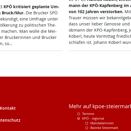
mann der KPÖ-Kap­fen­berg im A
23
KPÖ kri­ti­siert ge­plan­te Um­
von 102 Jah­ren ver­s­tor­ben.
Mit 
in Bruck/Mur.
Die Bru­cker SPÖ
Trau­er müs­sen wir be­kannt­ge­b
e­kün­digt, ei­ne Um­fra­ge un­ter
dass un­ser lie­ber Ge­nos­se und
öl­ke­rung zu po­li­ti­schen The­
ob­mann der KPÖ-Kap­fen­berg, J
ma­chen. Man wol­le die Mei­
Köb­erl, heu­te Vor­mit­tag fried­li
r Bru­cke­rin­nen und Bru­cker
schla­fen ist. Jo­hann Köb­erl wu
en, so…
Mehr auf kpoe-steiermark
Kontakt
Termine
KPÖ - regional
tenschutz
Mandatarinnen
Bezirke Steiermark