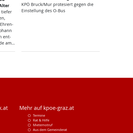
KPÖ Bruck/Mur pro­te­siert ge­gen die
l­ter
Ein­stel­lung des O-Bus
tie­fer
en,
 Eh­ren­
o­hann
ch ent­
r­de am…
.at
Mehr auf kpoe-graz.at
Termine
Rat & Hilfe
Mieternotruf
Aus dem Gemeinderat