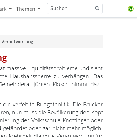
ark
Themen
ge Verantwortung
ng
t massive Liquiditätsprobleme und sieht
nte Haushaltssperre zu verhängen. Das
Gemeinderat Jürgen Klösch nimmt dazu
r die verfehlte Budgetpolitik. Die Brucker
ren, nun muss die Bevölkerung den Kopf
anierung der Volksschule Knottinger oder
d gefährdet oder gar nicht mehr möglich.
ten Mehrheit die Volle Verantwortung für