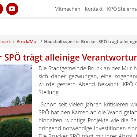
Mitmachen
Kontakt
KPÖ Steierm
rmark
Bruck/Mur
Haushaltssperre: Brucker SPÖ trägt alleini
 SPÖ trägt alleinige Verantwortu
Die Stadtgemeinde Bruck an der Mur ha
sich daher gezwungen, eine sogenan
wurde gestern Abend bekannt. KPÖ-
Stellung:
„Schon seit vielen Jahren kritisieren wi
SPÖ hat den Karren an die Wand gefah
hinhalten, wichtige Projekte wie die S
dringend notwendige Investitionen sin
Die Brucker SPÖ trägt mit ihrer Absolu