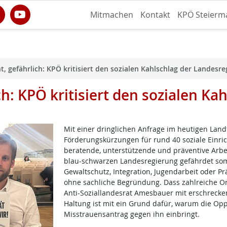
Mitmachen
Kontakt
KPÖ Steierm
t, gefährlich: KPÖ kritisiert den sozialen Kahlschlag der Landesr
ch: KPÖ kritisiert den sozialen Ka
Mit einer dringlichen Anfrage im heutigen Land
Förderungskürzungen für rund 40 soziale Einric
beratende, unterstützende und präventive Arbeit
blau-schwarzen Landesregierung gefährdet som
Gewaltschutz, Integration, Jugendarbeit oder 
ohne sachliche Begründung. Dass zahlreiche O
Anti-Soziallandesrat Amesbauer mit erschrecken
Haltung ist mit ein Grund dafür, warum die Opp
Misstrauensantrag gegen ihn einbringt.