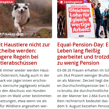
dtagsklub
Landtagsklub
 ©Pixabay.com
t Haustiere nicht zur
Equal-Pension-Day: E
scheibe werden:
Leben lang fleißig
ngere Regeln bei
gearbeitet und trot
tierabschüssen
zu wenig Pension
6 Im­mer wie­der wer­den Haus­
03-08-26 Frau­en er­hal­ten im Sc
n Ös­t­er­reich, häu­fig auch in der
um 39,4 Pro­zent we­ni­ger Brut­to­
mark von Jä­ger:in­nen er­schos­
on als Män­ner. Der­zeit liegt die
 stei­ri­sche Jagd­ge­setz er­laubt
en-Durch­schnitt­s­pen­si­on bei 1
h den Ab­schuss von Hun­den
ro brut­to, die durch­schnitt­li­che
­zen im Wald un­ter be­stimm­ten
on der Män­ner bei 2.664 Eu­ro br
set­zun­gen, et­wa wenn sie als
Rein rech­ne­risch be­deu­tet das
für Wild­tie­re an­ge­se­hen wer­
dem 9. Au­gust be­zie­hen Pen­sio­n