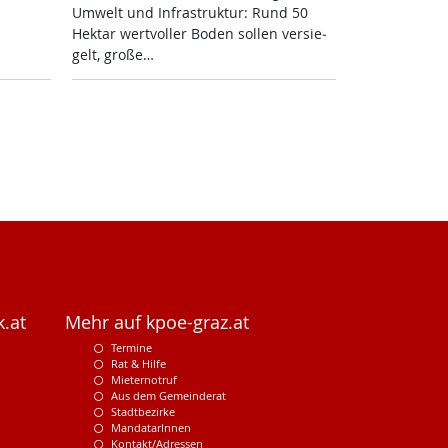
Um­welt und In­fra­struk­tur: Rund 50
Hektar wert­vol­ler Bo­den sol­len ver­sie­
gelt, gro­ße…
.at
Mehr auf kpoe-graz.at
Termine
Rat & Hilfe
Mieternotruf
Aus dem Gemeinderat
Stadtbezirke
MandatarInnen
Kontakt/Adressen