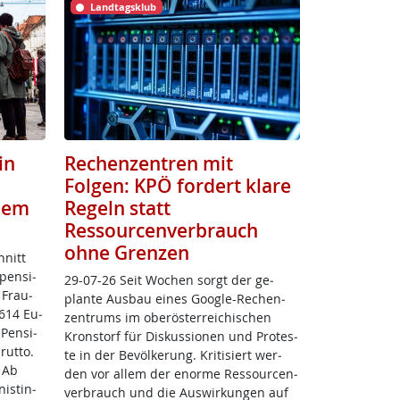
Landtagsklub
in
Rechenzentren mit
Folgen: KPÖ fordert klare
zdem
Regeln statt
Ressourcenverbrauch
ohne Grenzen
hnitt
pen­si­
29-07-26 Seit Wo­chen sorgt der ge­
 Frau­
plan­te Aus­bau ei­nes Goog­le-Re­chen­
.614 Eu­
zen­trums im ober­ös­t­er­rei­chi­schen
 Pen­si­
Kron­s­torf für Dis­kus­sio­nen und Pro­tes­
ut­to.
te in der Be­völ­ke­rung. Kri­ti­siert wer­
: Ab
den vor al­lem der enor­me Res­sour­cen­
is­tin­
ver­brauch und die Aus­wir­kun­gen auf