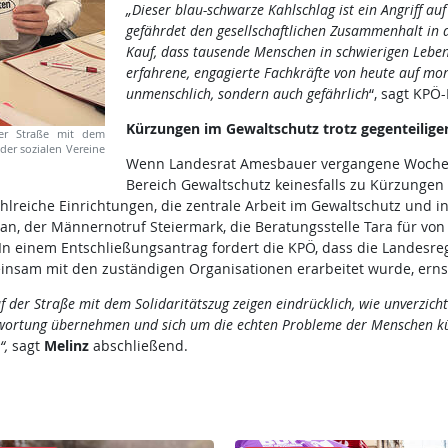
„Dieser blau-schwarze Kahlschlag ist ein Angriff a
gefährdet den gesellschaftlichen Zusammenhalt in d
Kauf, dass tausende Menschen in schwierigen Lebe
erfahrene, engagierte Fachkräfte von heute auf morg
unmenschlich, sondern auch gefährlich
“, sagt KP
Kürzungen im Gewaltschutz
trotz gegenteilig
er Straße mit dem
 der sozialen Vereine
Wenn Landesrat Amesbauer vergangene Woche in
Bereich Gewaltschutz keinesfalls zu Kürzungen 
hlreiche Einrichtungen, die zentrale Arbeit im Gewaltschutz und in
Divan, der Männernotruf Steiermark, die Beratungsstelle Tara für v
In einem Entschließungsantrag fordert die KPÖ, dass die Landesre
einsam mit den zuständigen Organisationen erarbeitet wurde, erns
der Straße mit dem Solidaritätszug zeigen eindrücklich, wie unverzicht
twortung übernehmen und sich um die echten Probleme der Menschen kü
“,
sagt
Melinz
abschließend.