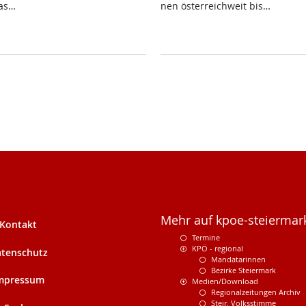
as…
nen ös­t­er­reich­weit bis…
Mehr auf kpoe-steiermark
Kontakt
Termine
KPÖ - regional
tenschutz
Mandatarinnen
Bezirke Steiermark
mpressum
Medien/Download
Regionalzeitungen Archiv
Steir. Volksstimme