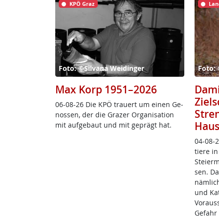
KPÖ Graz
Lan
Foto: ©Silvana Weidinger
Foto:
Max Korp 1951–2026
Dami
Ziel
06-08-26 Die KPÖ trau­ert um ei­nen Ge­
Stre
nos­sen, der die Gra­zer Or­ga­ni­sa­ti­on
Haus
mit auf­ge­baut und mit ge­prägt hat.
04-08-2
tie­re i
Stei­er­
sen. Das
näm­lic
und Kat
Vor­aus­
Ge­fahr 