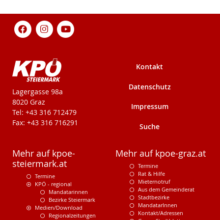
Kontakt
Datenschutz
KPÖ-Steiermark
Lagergasse 98a
8020 Graz
Impressum
Tel: +43 316 712479
Fax: +43 316 716291
Suche
Mehr auf kpoe-
Mehr auf kpoe-graz.at
steiermark.at
Termine
Rat & Hilfe
Termine
Mieternotruf
KPÖ - regional
Aus dem Gemeinderat
Mandatarinnen
Stadtbezirke
Bezirke Steiermark
MandatarInnen
Medien/Download
Kontakt/Adressen
Regionalzeitungen