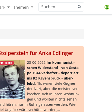
ark
Themen
Stolperstein für Anka Edlinger
23-06-2022
Im kom­mu­nis­ti­
Texte
schen Wi­der­stand - von Ge­sta­
po 1944 ver­haf­tet - de­por­tiert
ins KZ Ra­vens­brück - über­
lebt!.
"Es wa­ren vie­le Geg­ner
der Na­zi, aber die meis­ten ver­
kro­chen sich in ih­ren Woh­nun­
gen und woll­ten nichts se­hen
nd hö­ren, nur in Ru­he ge­las­sen wer­den. Wie­
iel Un­glück wä­re ver­hü­tet wor­den,…