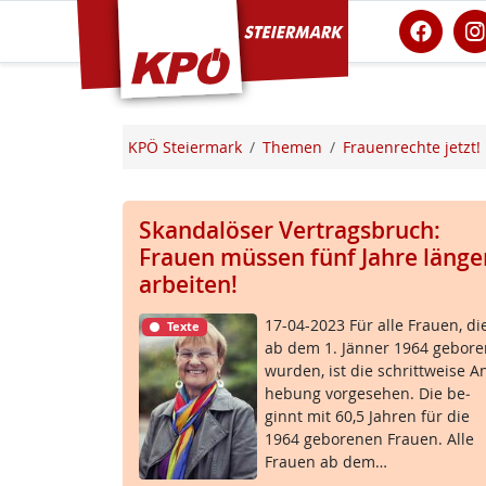
KPÖ Steiermark
KPÖ Steiermark
Themen
Frauenrechte jetzt!
Skandalöser Vertragsbruch:
Frauen müssen fünf Jahre länge
arbeiten!
17-04-2023 Für al­le Frau­en, di
Texte
ab dem 1. Jän­ner 1964 ge­bo­r
wur­den, ist die schritt­wei­se A
he­bung vor­ge­se­hen. Die be­
ginnt mit 60,5 Jah­ren für die
1964 ge­bo­re­nen Frau­en. Al­le
Frau­en ab dem…