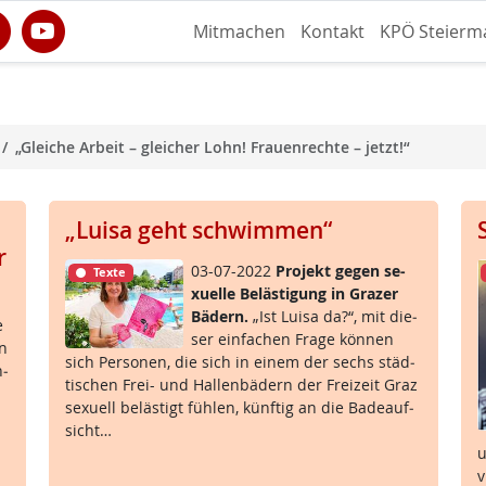
Mitmachen
Kontakt
KPÖ Steierm
„Gleiche Arbeit – gleicher Lohn! Frauenrechte – jetzt!“
„Luisa geht schwimmen“
r
03-07-2022
Pro­jekt ge­gen se­
Texte
xu­el­le Be­läs­t­i­gung in Gra­zer
Bä­d­ern.
„Ist Lui­sa da?“, mit die­
e
ser ein­fa­chen Fra­ge kön­nen
en
sich Per­so­nen, die sich in ei­nem der sechs städ­
n­
ti­schen Frei- und Hal­len­bä­d­ern der Frei­zeit Graz
se­xu­ell be­läs­t­igt füh­len, künf­tig an die Ba­de­auf­
sicht…
u
v