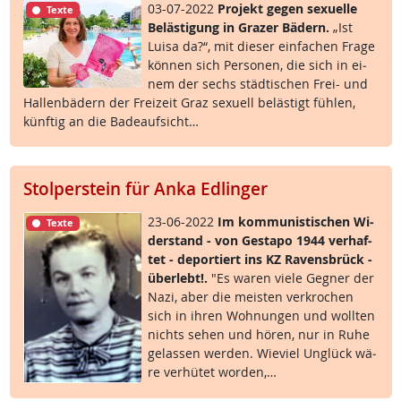
03-07-2022
Pro­jekt ge­gen se­xu­el­le
Texte
Be­läs­t­i­gung in Gra­zer Bä­d­ern.
„Ist
Lui­sa da?“, mit die­ser ein­fa­chen Fra­ge
kön­nen sich Per­so­nen, die sich in ei­
nem der sechs städ­ti­schen Frei- und
Hal­len­bä­d­ern der Frei­zeit Graz se­xu­ell be­läs­t­igt füh­len,
künf­tig an die Ba­de­auf­sicht…
Stolperstein für Anka Edlinger
23-06-2022
Im kom­mu­nis­ti­schen Wi­
Texte
der­stand - von Ge­sta­po 1944 ver­haf­
tet - de­por­tiert ins KZ Ra­vens­brück -
über­lebt!.
"Es wa­ren vie­le Geg­ner der
Na­zi, aber die meis­ten ver­kro­chen
sich in ih­ren Woh­nun­gen und woll­ten
nichts se­hen und hö­ren, nur in Ru­he
ge­las­sen wer­den. Wie­viel Un­glück wä­
re ver­hü­tet wor­den,…