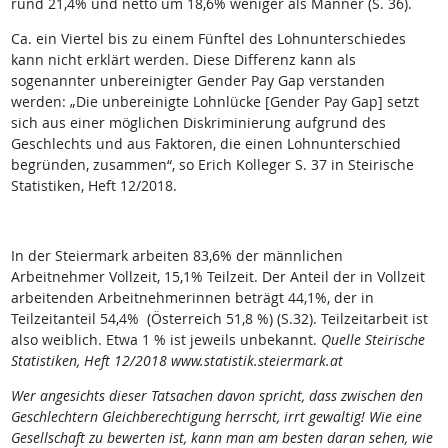
rund 21,4% und netto um 18,6% weniger als Männer (S. 36).
Ca. ein Viertel bis zu einem Fünftel des Lohnunterschiedes
kann nicht erklärt werden. Diese Differenz kann als
sogenannter unbereinigter Gender Pay Gap verstanden
werden: „Die unbereinigte Lohnlücke [Gender Pay Gap] setzt
sich aus einer möglichen Diskriminierung aufgrund des
Geschlechts und aus Faktoren, die einen Lohnunterschied
begründen, zusammen“, so Erich Kolleger S. 37 in Steirische
Statistiken, Heft 12/2018.
In der Steiermark arbeiten 83,6% der männlichen
Arbeitnehmer Vollzeit, 15,1% Teilzeit. Der Anteil der in Vollzeit
arbeitenden Arbeitnehmerinnen beträgt 44,1%, der in
Teilzeitanteil 54,4% (Österreich 51,8 %) (S.32). Teilzeitarbeit ist
also weiblich. Etwa 1 % ist jeweils unbekannt.
Quelle Steirische
Statistiken, Heft 12/2018 www.statistik.steiermark.at
Wer angesichts dieser Tatsachen davon spricht, dass zwischen den
Geschlechtern Gleichberechtigung herrscht, irrt gewaltig! Wie eine
Gesellschaft zu bewerten ist, kann man am besten daran sehen, wie