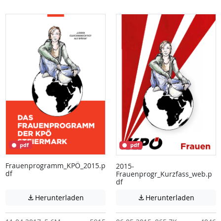
pdf
pdf
Frauenprogramm_KPÖ_2015.p
2015-
df
Frauenprogr_Kurzfass_web.p
df
Achtung: Diese Datei enthält unter Umstä
Achtung:
Herunterladen
Herunterladen

