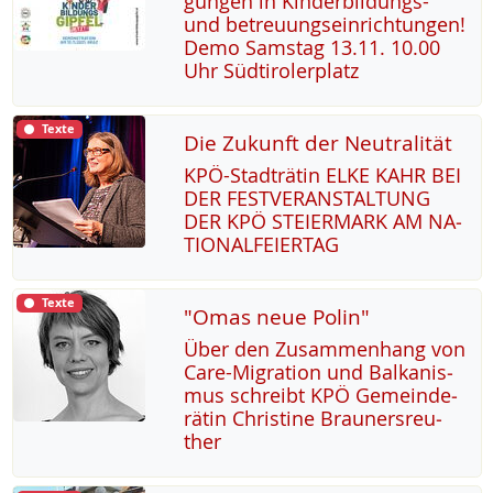
gun­gen in Kin­der­bil­dungs-
und be­t­reu­ung­s­ein­rich­tun­gen!
De­mo Sams­tag 13.11. 10.00
Uhr Süd­t­i­ro­ler­platz
Texte
Die Zukunft der Neutralität
KPÖ-Stadträ­tin EL­KE KAHR BEI
DER FEST­VER­AN­STAL­TUNG
DER KPÖ STEI­ER­MARK AM NA­
TIO­NAL­FEI­ER­TAG
Texte
"Omas neue Polin"
Über den Zu­sam­men­hang von
Ca­re-Mi­g­ra­ti­on und Bal­ka­nis­
mus sch­reibt KPÖ Ge­mein­de­
rä­tin Chris­ti­ne Brau­n­ers­reu­
ther