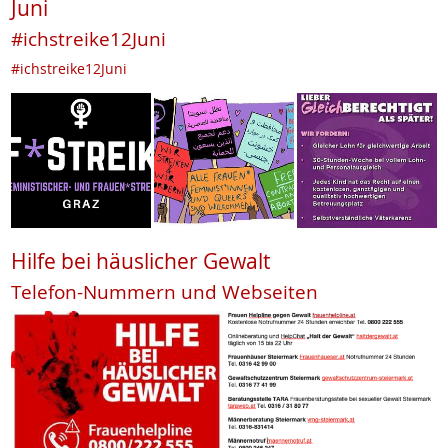
Juni
#ichstreike12Juni
#ichstreike12Juni
Hilfe bei häuslicher Gewalt
Telefon-Nummern und Webseiten