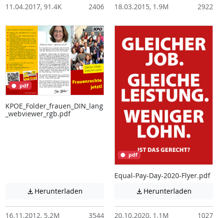
11.04.2017, 91.4K
2406
18.03.2015, 1.9M
2922
pdf
KPOE_Folder_frauen_DIN_lang
_webviewer_rgb.pdf
pdf
Equal-Pay-Day-2020-Flyer.pdf
Achtung: Diese Datei enthält unter Umstä
Achtung:
Herunterladen
Herunterladen


16.11.2012, 5.2M
3544
20.10.2020, 1.1M
1027