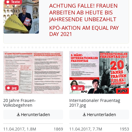
Texte
ACHTUNG FALLE! FRAUEN
ARBEITEN AB HEUTE BIS
JAHRESENDE UNBEZAHLT
KPÖ-AK­TI­ON AM EQUAL PAY
DAY 2021
jpg
jpg
20 Jahre Frauen-
Internationaler Frauentag
Volksbegehren
2017.jpg
Achtung: Diese Datei enthält unter Umstä
Achtung:
Herunterladen
Herunterladen


11.04.2017, 1.8M
1869
11.04.2017, 7.7M
1953