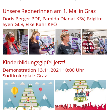
Unsere Rednerinnen am 1. Mai in Graz
Doris Berger BDF, Pamida Dianat KSV, Brigitte
Syen GLB, Elke Kahr KPÖ
Doris Berger,
BDF; Parmida
Dianat, KSV;
Brigitte Syen,
GLB; Elke Kahr,
KPÖ
Kinderbildungsgipfel jetzt!
Demonstration 13.11.2021 10:00 Uhr
Südtirolerplatz Graz