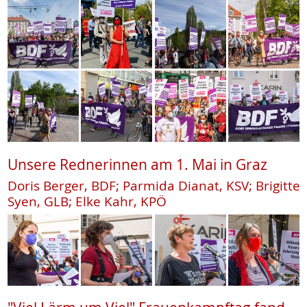
Unsere Rednerinnen am 1. Mai in Graz
Doris Berger, BDF; Parmida Dianat, KSV; Brigitte
Syen, GLB; Elke Kahr, KPÖ