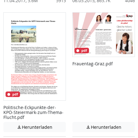
11.04.2017, 5.6M
5915
06.05.2015, 865.7K
4046
pdf
Frauentag-Graz.pdf
pdf
Politische-Eckpunkte-der-
KPÖ-Steiermark-zum-Thema-
Flucht.pdf
Achtung: Diese Datei enthält unter Umstä
Achtung:
Herunterladen
Herunterladen

