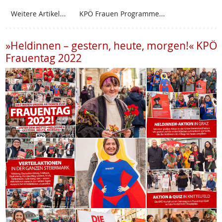
Weitere Artikel...
KPÖ Frauen Programme...
»Heldinnen – gestern, heute, morgen!« KPÖ
Frauentag 2022