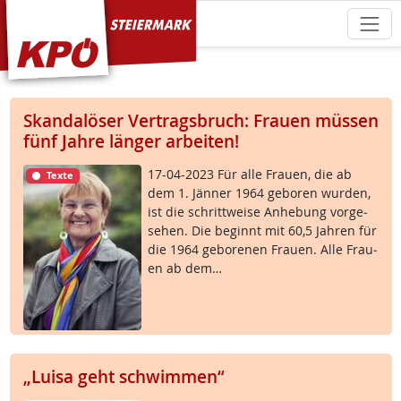
KPÖ Steiermark
Skandalöser Vertragsbruch: Frauen müssen
fünf Jahre länger arbeiten!
17-04-2023 Für al­le Frau­en, die ab
Texte
dem 1. Jän­ner 1964 ge­bo­ren wur­den,
ist die schritt­wei­se An­he­bung vor­ge­
se­hen. Die be­ginnt mit 60,5 Jah­ren für
die 1964 ge­bo­re­nen Frau­en. Al­le Frau­
en ab dem…
„Luisa geht schwimmen“