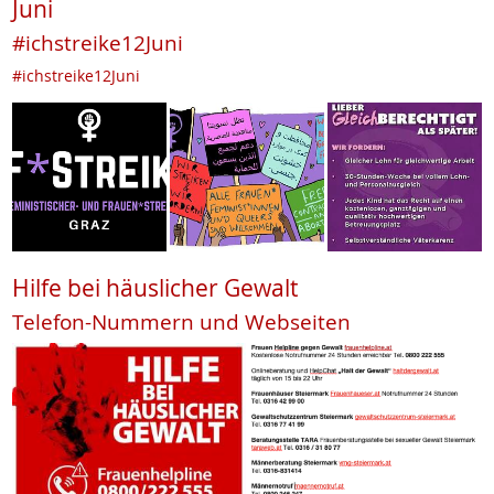
Juni
#ichstreike12Juni
#ichstreike12Juni
Hilfe bei häuslicher Gewalt
Telefon-Nummern und Webseiten