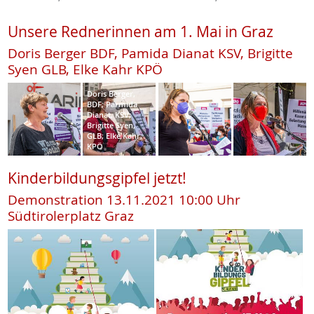
Unsere Rednerinnen am 1. Mai in Graz
Doris Berger BDF, Pamida Dianat KSV, Brigitte
Syen GLB, Elke Kahr KPÖ
Doris Berger,
BDF; Parmida
Dianat, KSV;
Brigitte Syen,
GLB; Elke Kahr,
KPÖ
Kinderbildungsgipfel jetzt!
Demonstration 13.11.2021 10:00 Uhr
Südtirolerplatz Graz