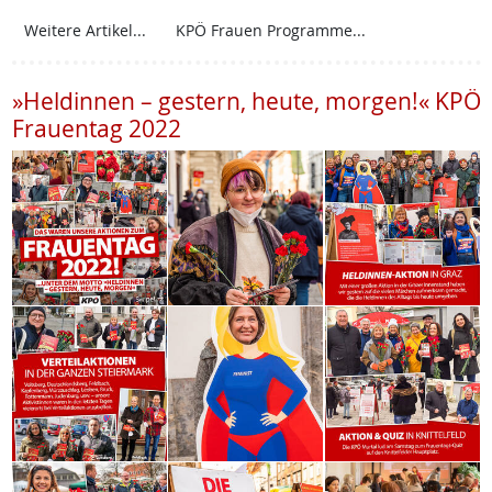
Weitere Artikel...
KPÖ Frauen Programme...
»Heldinnen – gestern, heute, morgen!« KPÖ
Frauentag 2022