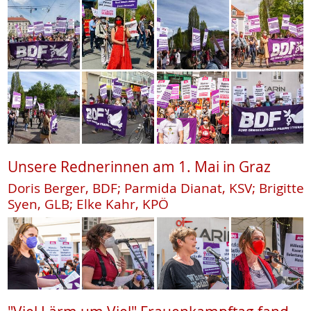
Unsere Rednerinnen am 1. Mai in Graz
Doris Berger, BDF; Parmida Dianat, KSV; Brigitte
Syen, GLB; Elke Kahr, KPÖ