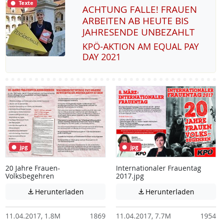
Texte
ACHTUNG FALLE! FRAUEN
ARBEITEN AB HEUTE BIS
JAHRESENDE UNBEZAHLT
KPÖ-AK­TI­ON AM EQUAL PAY
DAY 2021
jpg
jpg
20 Jahre Frauen-
Internationaler Frauentag
Volksbegehren
2017.jpg
Achtung: Diese Datei enthält unter Umstä
Achtung:
Herunterladen
Herunterladen


11.04.2017, 1.8M
1869
11.04.2017, 7.7M
1954