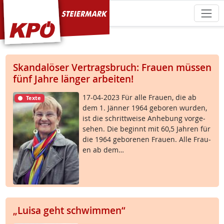
KPÖ Steiermark
Skandalöser Vertragsbruch: Frauen müssen
fünf Jahre länger arbeiten!
17-04-2023 Für al­le Frau­en, die ab
Texte
dem 1. Jän­ner 1964 ge­bo­ren wur­den,
ist die schritt­wei­se An­he­bung vor­ge­
se­hen. Die be­ginnt mit 60,5 Jah­ren für
die 1964 ge­bo­re­nen Frau­en. Al­le Frau­
en ab dem…
„Luisa geht schwimmen“