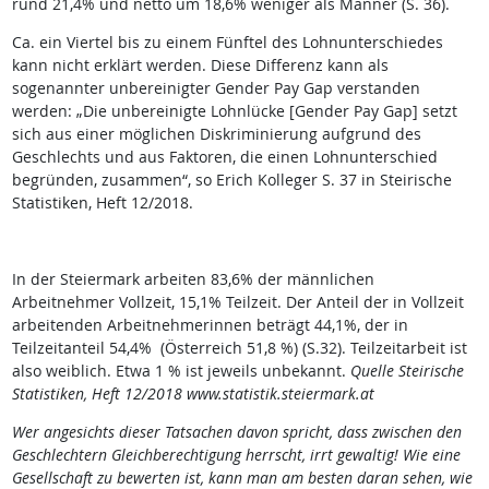
rund 21,4% und netto um 18,6% weniger als Männer (S. 36).
Ca. ein Viertel bis zu einem Fünftel des Lohnunterschiedes
kann nicht erklärt werden. Diese Differenz kann als
sogenannter unbereinigter Gender Pay Gap verstanden
werden: „Die unbereinigte Lohnlücke [Gender Pay Gap] setzt
sich aus einer möglichen Diskriminierung aufgrund des
Geschlechts und aus Faktoren, die einen Lohnunterschied
begründen, zusammen“, so Erich Kolleger S. 37 in Steirische
Statistiken, Heft 12/2018.
In der Steiermark arbeiten 83,6% der männlichen
Arbeitnehmer Vollzeit, 15,1% Teilzeit. Der Anteil der in Vollzeit
arbeitenden Arbeitnehmerinnen beträgt 44,1%, der in
Teilzeitanteil 54,4% (Österreich 51,8 %) (S.32). Teilzeitarbeit ist
also weiblich. Etwa 1 % ist jeweils unbekannt.
Quelle Steirische
Statistiken, Heft 12/2018 www.statistik.steiermark.at
Wer angesichts dieser Tatsachen davon spricht, dass zwischen den
Geschlechtern Gleichberechtigung herrscht, irrt gewaltig! Wie eine
Gesellschaft zu bewerten ist, kann man am besten daran sehen, wie