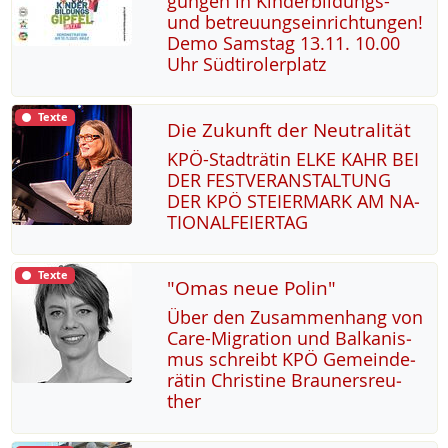
gun­gen in Kin­der­bil­dungs-
und be­t­reu­ung­s­ein­rich­tun­gen!
De­mo Sams­tag 13.11. 10.00
Uhr Süd­t­i­ro­ler­platz
Texte
Die Zukunft der Neutralität
KPÖ-Stadträ­tin EL­KE KAHR BEI
DER FEST­VER­AN­STAL­TUNG
DER KPÖ STEI­ER­MARK AM NA­
TIO­NAL­FEI­ER­TAG
Texte
"Omas neue Polin"
Über den Zu­sam­men­hang von
Ca­re-Mi­g­ra­ti­on und Bal­ka­nis­
mus sch­reibt KPÖ Ge­mein­de­
rä­tin Chris­ti­ne Brau­n­ers­reu­
ther