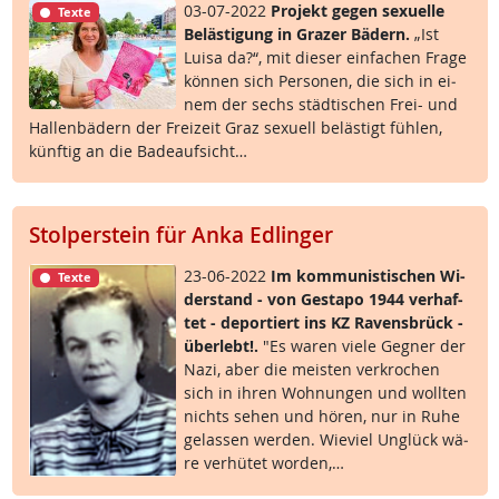
03-07-2022
Pro­jekt ge­gen se­xu­el­le
Texte
Be­läs­t­i­gung in Gra­zer Bä­d­ern.
„Ist
Lui­sa da?“, mit die­ser ein­fa­chen Fra­ge
kön­nen sich Per­so­nen, die sich in ei­
nem der sechs städ­ti­schen Frei- und
Hal­len­bä­d­ern der Frei­zeit Graz se­xu­ell be­läs­t­igt füh­len,
künf­tig an die Ba­de­auf­sicht…
Stolperstein für Anka Edlinger
23-06-2022
Im kom­mu­nis­ti­schen Wi­
Texte
der­stand - von Ge­sta­po 1944 ver­haf­
tet - de­por­tiert ins KZ Ra­vens­brück -
über­lebt!.
"Es wa­ren vie­le Geg­ner der
Na­zi, aber die meis­ten ver­kro­chen
sich in ih­ren Woh­nun­gen und woll­ten
nichts se­hen und hö­ren, nur in Ru­he
ge­las­sen wer­den. Wie­viel Un­glück wä­
re ver­hü­tet wor­den,…