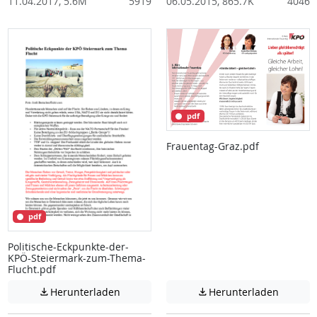
11.04.2017, 5.6M
5919
06.05.2015, 865.7K
4046
pdf
Frauentag-Graz.pdf
pdf
Politische-Eckpunkte-der-
KPÖ-Steiermark-zum-Thema-
Flucht.pdf
Achtung: Diese Datei enthält unter Umstä
Achtung:
Herunterladen
Herunterladen

