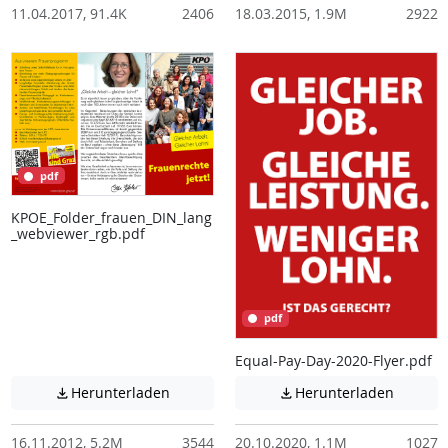
11.04.2017, 91.4K
2406
18.03.2015, 1.9M
2922
pdf
KPOE_Folder_frauen_DIN_lang
_webviewer_rgb.pdf
pdf
Equal-Pay-Day-2020-Flyer.pdf
Achtung: Diese Datei enthält unter Umstä
Achtung:
Herunterladen
Herunterladen


16.11.2012, 5.2M
3544
20.10.2020, 1.1M
1027