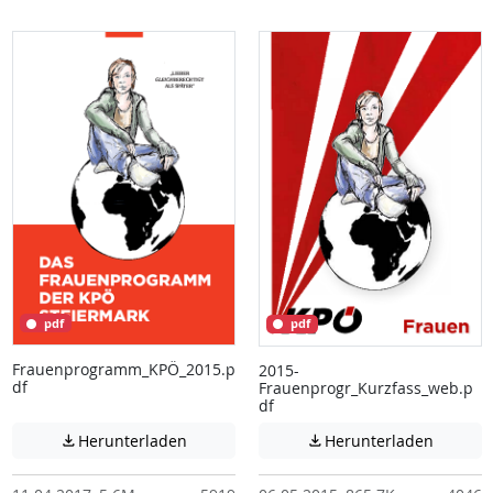
pdf
pdf
Frauenprogramm_KPÖ_2015.p
2015-
df
Frauenprogr_Kurzfass_web.p
df
Achtung: Diese Datei enthält unter Umstä
Achtung:
Herunterladen
Herunterladen

