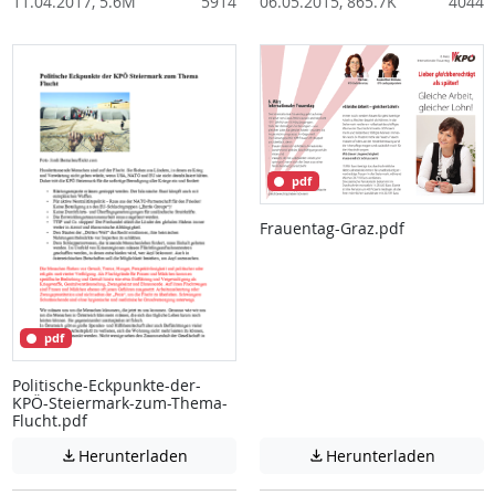
11.04.2017, 5.6M
5914
06.05.2015, 865.7K
4044
pdf
Frauentag-Graz.pdf
pdf
Politische-Eckpunkte-der-
KPÖ-Steiermark-zum-Thema-
Flucht.pdf
Achtung: Diese Datei enthält unter Umstä
Achtung:
Herunterladen
Herunterladen

