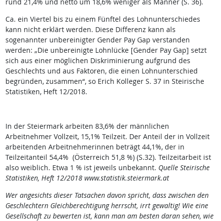
rund 21,4% und netto um 18,6% weniger als Männer (S. 36).
Ca. ein Viertel bis zu einem Fünftel des Lohnunterschiedes
kann nicht erklärt werden. Diese Differenz kann als
sogenannter unbereinigter Gender Pay Gap verstanden
werden: „Die unbereinigte Lohnlücke [Gender Pay Gap] setzt
sich aus einer möglichen Diskriminierung aufgrund des
Geschlechts und aus Faktoren, die einen Lohnunterschied
begründen, zusammen“, so Erich Kolleger S. 37 in Steirische
Statistiken, Heft 12/2018.
In der Steiermark arbeiten 83,6% der männlichen
Arbeitnehmer Vollzeit, 15,1% Teilzeit. Der Anteil der in Vollzeit
arbeitenden Arbeitnehmerinnen beträgt 44,1%, der in
Teilzeitanteil 54,4% (Österreich 51,8 %) (S.32). Teilzeitarbeit ist
also weiblich. Etwa 1 % ist jeweils unbekannt.
Quelle Steirische
Statistiken, Heft 12/2018 www.statistik.steiermark.at
Wer angesichts dieser Tatsachen davon spricht, dass zwischen den
Geschlechtern Gleichberechtigung herrscht, irrt gewaltig! Wie eine
Gesellschaft zu bewerten ist, kann man am besten daran sehen, wie