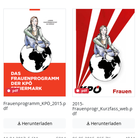
pdf
pdf
Frauenprogramm_KPÖ_2015.p
2015-
df
Frauenprogr_Kurzfass_web.p
df
Achtung: Diese Datei enthält unter Umstä
Achtung:
Herunterladen
Herunterladen

