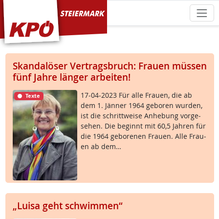
KPÖ Steiermark
Skandalöser Vertragsbruch: Frauen müssen
fünf Jahre länger arbeiten!
17-04-2023 Für al­le Frau­en, die ab
Texte
dem 1. Jän­ner 1964 ge­bo­ren wur­den,
ist die schritt­wei­se An­he­bung vor­ge­
se­hen. Die be­ginnt mit 60,5 Jah­ren für
die 1964 ge­bo­re­nen Frau­en. Al­le Frau­
en ab dem…
„Luisa geht schwimmen“