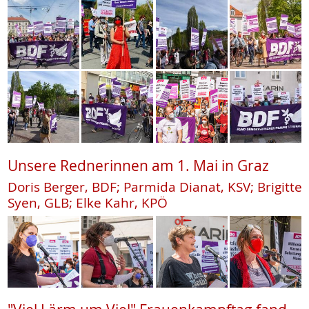
Unsere Rednerinnen am 1. Mai in Graz
Doris Berger, BDF; Parmida Dianat, KSV; Brigitte
Syen, GLB; Elke Kahr, KPÖ