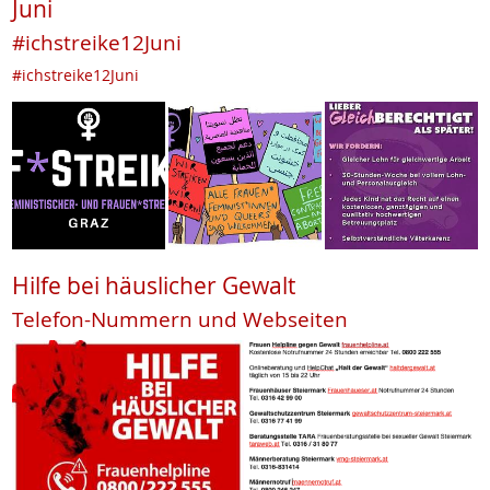
Juni
#ichstreike12Juni
#ichstreike12Juni
Hilfe bei häuslicher Gewalt
Telefon-Nummern und Webseiten