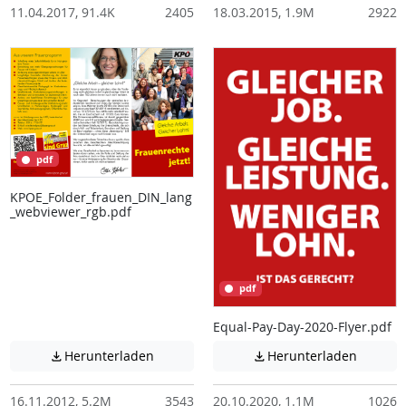
11.04.2017, 91.4K
2405
18.03.2015, 1.9M
2922
pdf
KPOE_Folder_frauen_DIN_lang
_webviewer_rgb.pdf
pdf
Equal-Pay-Day-2020-Flyer.pdf
Achtung: Diese Datei enthält unter Umstä
Achtung:
Herunterladen
Herunterladen


16.11.2012, 5.2M
3543
20.10.2020, 1.1M
1026