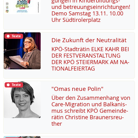
gun­gen in Kin­der­bil­dungs-
und be­t­reu­ung­s­ein­rich­tun­gen!
De­mo Sams­tag 13.11. 10.00
Uhr Süd­t­i­ro­ler­platz
Texte
Die Zukunft der Neutralität
KPÖ-Stadträ­tin EL­KE KAHR BEI
DER FEST­VER­AN­STAL­TUNG
DER KPÖ STEI­ER­MARK AM NA­
TIO­NAL­FEI­ER­TAG
Texte
"Omas neue Polin"
Über den Zu­sam­men­hang von
Ca­re-Mi­g­ra­ti­on und Bal­ka­nis­
mus sch­reibt KPÖ Ge­mein­de­
rä­tin Chris­ti­ne Brau­n­ers­reu­
ther