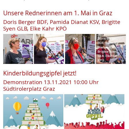
Unsere Rednerinnen am 1. Mai in Graz
Doris Berger BDF, Pamida Dianat KSV, Brigitte
Syen GLB, Elke Kahr KPÖ
Doris Berger,
BDF; Parmida
Dianat, KSV;
Brigitte Syen,
GLB; Elke Kahr,
KPÖ
Kinderbildungsgipfel jetzt!
Demonstration 13.11.2021 10:00 Uhr
Südtirolerplatz Graz