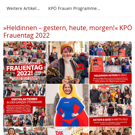
Weitere Artikel...
KPÖ Frauen Programme...
»Heldinnen – gestern, heute, morgen!« KPÖ
Frauentag 2022