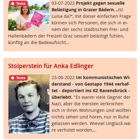
03-07-2022
Pro­jekt ge­gen se­xu­el­le
Texte
Be­läs­t­i­gung in Gra­zer Bä­d­ern.
„Ist
Lui­sa da?“, mit die­ser ein­fa­chen Fra­ge
kön­nen sich Per­so­nen, die sich in ei­
nem der sechs städ­ti­schen Frei- und
Hal­len­bä­d­ern der Frei­zeit Graz se­xu­ell be­läs­t­igt füh­len,
künf­tig an die Ba­de­auf­sicht…
Stolperstein für Anka Edlinger
23-06-2022
Im kom­mu­nis­ti­schen Wi­
Texte
der­stand - von Ge­sta­po 1944 ver­haf­
tet - de­por­tiert ins KZ Ra­vens­brück -
über­lebt!.
"Es wa­ren vie­le Geg­ner der
Na­zi, aber die meis­ten ver­kro­chen
sich in ih­ren Woh­nun­gen und woll­ten
nichts se­hen und hö­ren, nur in Ru­he
ge­las­sen wer­den. Wie­viel Un­glück wä­
re ver­hü­tet wor­den,…