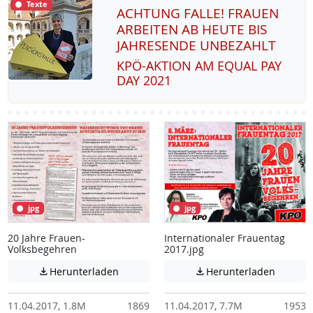
Texte
ACHTUNG FALLE! FRAUEN
ARBEITEN AB HEUTE BIS
JAHRESENDE UNBEZAHLT
KPÖ-AK­TI­ON AM EQUAL PAY
DAY 2021
jpg
jpg
20 Jahre Frauen-
Internationaler Frauentag
Volksbegehren
2017.jpg
Achtung: Diese Datei enthält unter Umstä
Achtung:
Herunterladen
Herunterladen


11.04.2017, 1.8M
1869
11.04.2017, 7.7M
1953