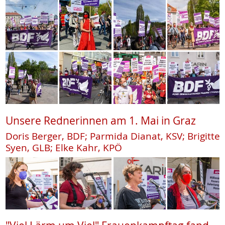
Unsere Rednerinnen am 1. Mai in Graz
Doris Berger, BDF; Parmida Dianat, KSV; Brigitte
Syen, GLB; Elke Kahr, KPÖ