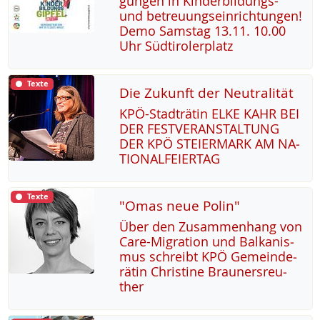
gun­gen in Kin­der­bil­dungs-
und be­t­reu­ung­s­ein­rich­tun­gen!
De­mo Sams­tag 13.11. 10.00
Uhr Süd­t­i­ro­ler­platz
Texte
Die Zukunft der Neutralität
KPÖ-Stadträ­tin EL­KE KAHR BEI
DER FEST­VER­AN­STAL­TUNG
DER KPÖ STEI­ER­MARK AM NA­
TIO­NAL­FEI­ER­TAG
Texte
"Omas neue Polin"
Über den Zu­sam­men­hang von
Ca­re-Mi­g­ra­ti­on und Bal­ka­nis­
mus sch­reibt KPÖ Ge­mein­de­
rä­tin Chris­ti­ne Brau­n­ers­reu­
ther