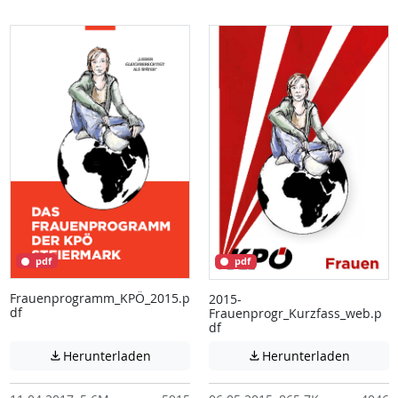
pdf
pdf
Frauenprogramm_KPÖ_2015.p
2015-
df
Frauenprogr_Kurzfass_web.p
df
Achtung: Diese Datei enthält unter Umstä
Achtung:
Herunterladen
Herunterladen

