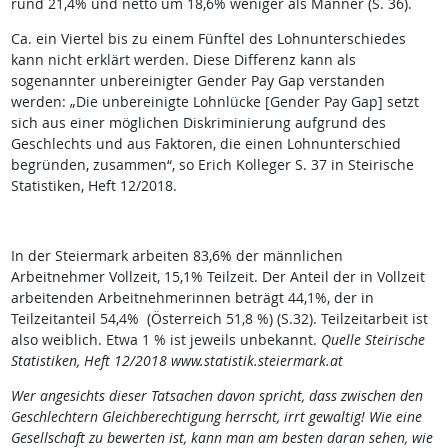
rund 21,4% und netto um 18,6% weniger als Männer (S. 36).
Ca. ein Viertel bis zu einem Fünftel des Lohnunterschiedes
kann nicht erklärt werden. Diese Differenz kann als
sogenannter unbereinigter Gender Pay Gap verstanden
werden: „Die unbereinigte Lohnlücke [Gender Pay Gap] setzt
sich aus einer möglichen Diskriminierung aufgrund des
Geschlechts und aus Faktoren, die einen Lohnunterschied
begründen, zusammen“, so Erich Kolleger S. 37 in Steirische
Statistiken, Heft 12/2018.
In der Steiermark arbeiten 83,6% der männlichen
Arbeitnehmer Vollzeit, 15,1% Teilzeit. Der Anteil der in Vollzeit
arbeitenden Arbeitnehmerinnen beträgt 44,1%, der in
Teilzeitanteil 54,4% (Österreich 51,8 %) (S.32). Teilzeitarbeit ist
also weiblich. Etwa 1 % ist jeweils unbekannt.
Quelle Steirische
Statistiken, Heft 12/2018 www.statistik.steiermark.at
Wer angesichts dieser Tatsachen davon spricht, dass zwischen den
Geschlechtern Gleichberechtigung herrscht, irrt gewaltig! Wie eine
Gesellschaft zu bewerten ist, kann man am besten daran sehen, wie