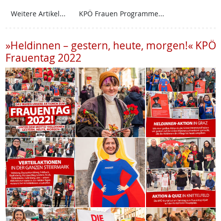
Weitere Artikel...
KPÖ Frauen Programme...
»Heldinnen – gestern, heute, morgen!« KPÖ
Frauentag 2022