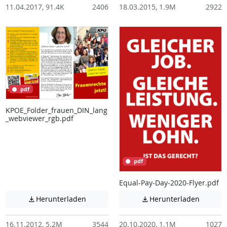
11.04.2017, 91.4K
2406
18.03.2015, 1.9M
2922
pdf
KPOE_Folder_frauen_DIN_lang
_webviewer_rgb.pdf
pdf
Equal-Pay-Day-2020-Flyer.pdf
Achtung: Diese Datei enthält unter Umstä
Achtung:
Herunterladen
Herunterladen


16.11.2012, 5.2M
3544
20.10.2020, 1.1M
1027