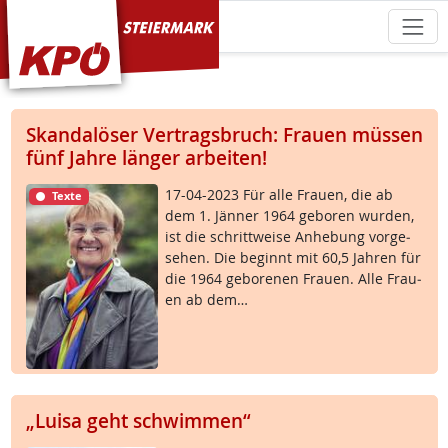
KPÖ Steiermark
Skandalöser Vertragsbruch: Frauen müssen
fünf Jahre länger arbeiten!
17-04-2023 Für al­le Frau­en, die ab
Texte
dem 1. Jän­ner 1964 ge­bo­ren wur­den,
ist die schritt­wei­se An­he­bung vor­ge­
se­hen. Die be­ginnt mit 60,5 Jah­ren für
die 1964 ge­bo­re­nen Frau­en. Al­le Frau­
en ab dem…
„Luisa geht schwimmen“