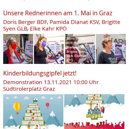
Unsere Rednerinnen am 1. Mai in Graz
Doris Berger BDF, Pamida Dianat KSV, Brigitte
Syen GLB, Elke Kahr KPÖ
Doris Berger,
BDF; Parmida
Dianat, KSV;
Brigitte Syen,
GLB; Elke Kahr,
KPÖ
Kinderbildungsgipfel jetzt!
Demonstration 13.11.2021 10:00 Uhr
Südtirolerplatz Graz