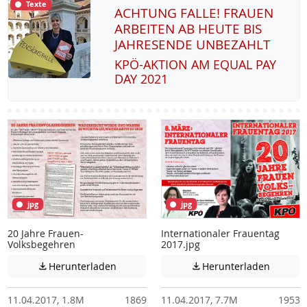
Texte
ACHTUNG FALLE! FRAUEN
ARBEITEN AB HEUTE BIS
JAHRESENDE UNBEZAHLT
KPÖ-AK­TI­ON AM EQUAL PAY
DAY 2021
jpg
jpg
20 Jahre Frauen-
Internationaler Frauentag
Volksbegehren
2017.jpg
Achtung: Diese Datei enthält unter Umstä
Achtung:
Herunterladen
Herunterladen


11.04.2017, 1.8M
1869
11.04.2017, 7.7M
1953