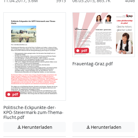
11.04.2017, 5.6M
5915
06.05.2015, 865.7K
4046
pdf
Frauentag-Graz.pdf
pdf
Politische-Eckpunkte-der-
KPÖ-Steiermark-zum-Thema-
Flucht.pdf
Achtung: Diese Datei enthält unter Umstä
Achtung:
Herunterladen
Herunterladen

