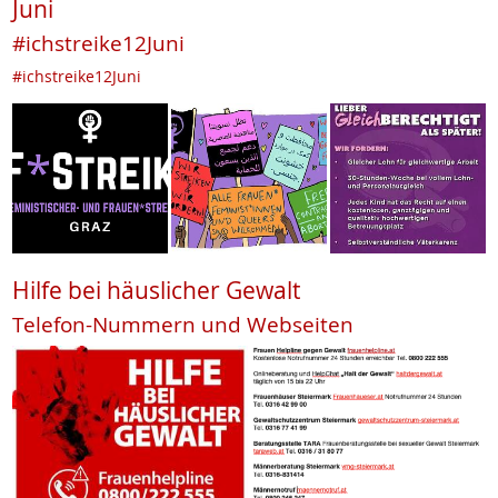
Juni
#ichstreike12Juni
#ichstreike12Juni
Hilfe bei häuslicher Gewalt
Telefon-Nummern und Webseiten