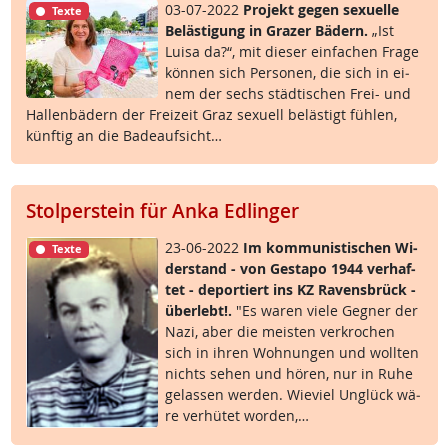
03-07-2022
Pro­jekt ge­gen se­xu­el­le
Texte
Be­läs­t­i­gung in Gra­zer Bä­d­ern.
„Ist
Lui­sa da?“, mit die­ser ein­fa­chen Fra­ge
kön­nen sich Per­so­nen, die sich in ei­
nem der sechs städ­ti­schen Frei- und
Hal­len­bä­d­ern der Frei­zeit Graz se­xu­ell be­läs­t­igt füh­len,
künf­tig an die Ba­de­auf­sicht…
Stolperstein für Anka Edlinger
23-06-2022
Im kom­mu­nis­ti­schen Wi­
Texte
der­stand - von Ge­sta­po 1944 ver­haf­
tet - de­por­tiert ins KZ Ra­vens­brück -
über­lebt!.
"Es wa­ren vie­le Geg­ner der
Na­zi, aber die meis­ten ver­kro­chen
sich in ih­ren Woh­nun­gen und woll­ten
nichts se­hen und hö­ren, nur in Ru­he
ge­las­sen wer­den. Wie­viel Un­glück wä­
re ver­hü­tet wor­den,…