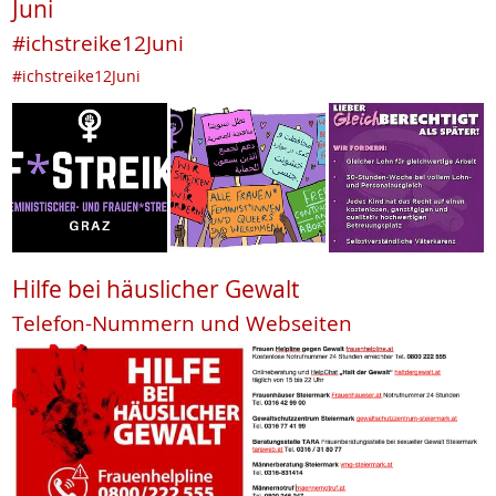
Juni
#ichstreike12Juni
#ichstreike12Juni
Hilfe bei häuslicher Gewalt
Telefon-Nummern und Webseiten