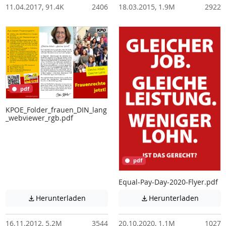
11.04.2017, 91.4K
2406
18.03.2015, 1.9M
2922
pdf
KPOE_Folder_frauen_DIN_lang
_webviewer_rgb.pdf
pdf
Equal-Pay-Day-2020-Flyer.pdf
Achtung: Diese Datei enthält unter Umstä
Achtung:
Herunterladen
Herunterladen


16.11.2012, 5.2M
3544
20.10.2020, 1.1M
1027