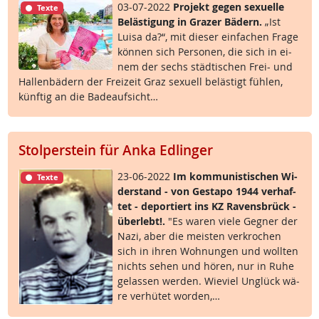
03-07-2022
Pro­jekt ge­gen se­xu­el­le
Texte
Be­läs­t­i­gung in Gra­zer Bä­d­ern.
„Ist
Lui­sa da?“, mit die­ser ein­fa­chen Fra­ge
kön­nen sich Per­so­nen, die sich in ei­
nem der sechs städ­ti­schen Frei- und
Hal­len­bä­d­ern der Frei­zeit Graz se­xu­ell be­läs­t­igt füh­len,
künf­tig an die Ba­de­auf­sicht…
Stolperstein für Anka Edlinger
23-06-2022
Im kom­mu­nis­ti­schen Wi­
Texte
der­stand - von Ge­sta­po 1944 ver­haf­
tet - de­por­tiert ins KZ Ra­vens­brück -
über­lebt!.
"Es wa­ren vie­le Geg­ner der
Na­zi, aber die meis­ten ver­kro­chen
sich in ih­ren Woh­nun­gen und woll­ten
nichts se­hen und hö­ren, nur in Ru­he
ge­las­sen wer­den. Wie­viel Un­glück wä­
re ver­hü­tet wor­den,…