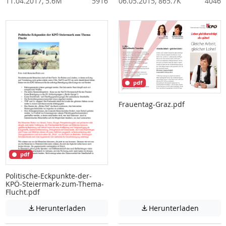
11.04.2017, 5.6M
5916
06.05.2015, 865.7K
4046
pdf
Frauentag-Graz.pdf
pdf
Politische-Eckpunkte-der-
KPÖ-Steiermark-zum-Thema-
Flucht.pdf
Achtung: Diese Datei enthält unter Umstä
Achtung:
Herunterladen
Herunterladen

