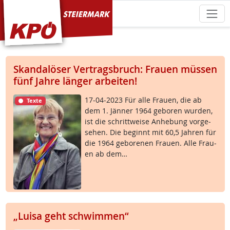
KPÖ Steiermark
Skandalöser Vertragsbruch: Frauen müssen
fünf Jahre länger arbeiten!
17-04-2023 Für al­le Frau­en, die ab
Texte
dem 1. Jän­ner 1964 ge­bo­ren wur­den,
ist die schritt­wei­se An­he­bung vor­ge­
se­hen. Die be­ginnt mit 60,5 Jah­ren für
die 1964 ge­bo­re­nen Frau­en. Al­le Frau­
en ab dem…
„Luisa geht schwimmen“