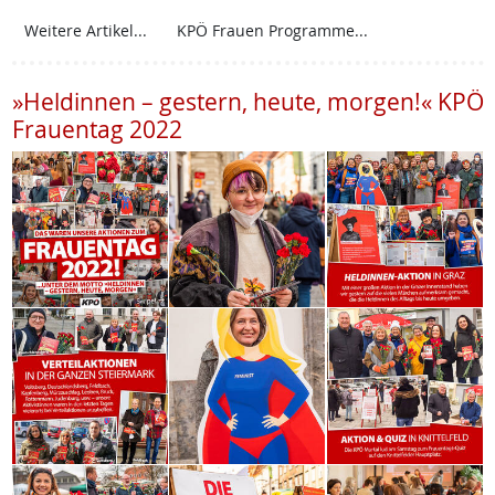
Weitere Artikel...
KPÖ Frauen Programme...
»Heldinnen – gestern, heute, morgen!« KPÖ
Frauentag 2022