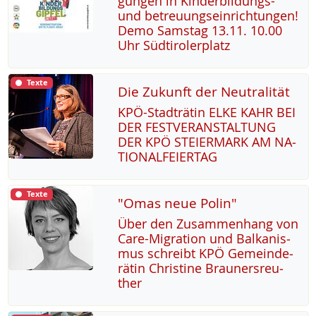
gun­gen in Kin­der­bil­dungs-
und be­t­reu­ung­s­ein­rich­tun­gen!
De­mo Sams­tag 13.11. 10.00
Uhr Süd­t­i­ro­ler­platz
Texte
Die Zukunft der Neutralität
KPÖ-Stadträ­tin EL­KE KAHR BEI
DER FEST­VER­AN­STAL­TUNG
DER KPÖ STEI­ER­MARK AM NA­
TIO­NAL­FEI­ER­TAG
Texte
"Omas neue Polin"
Über den Zu­sam­men­hang von
Ca­re-Mi­g­ra­ti­on und Bal­ka­nis­
mus sch­reibt KPÖ Ge­mein­de­
rä­tin Chris­ti­ne Brau­n­ers­reu­
ther