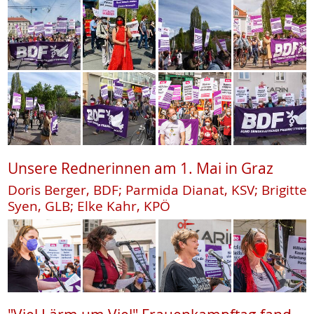
Unsere Rednerinnen am 1. Mai in Graz
Doris Berger, BDF; Parmida Dianat, KSV; Brigitte
Syen, GLB; Elke Kahr, KPÖ