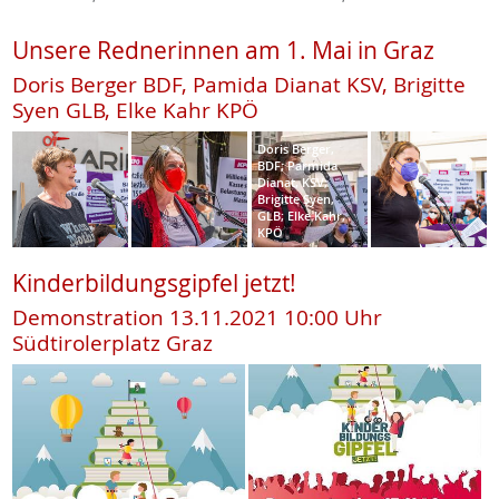
Unsere Rednerinnen am 1. Mai in Graz
Doris Berger BDF, Pamida Dianat KSV, Brigitte
Syen GLB, Elke Kahr KPÖ
Doris Berger,
BDF; Parmida
Dianat, KSV;
Brigitte Syen,
GLB; Elke Kahr,
KPÖ
Kinderbildungsgipfel jetzt!
Demonstration 13.11.2021 10:00 Uhr
Südtirolerplatz Graz