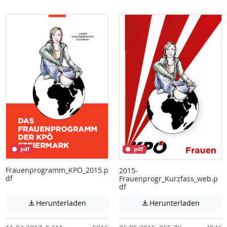
pdf
pdf
Frauenprogramm_KPÖ_2015.p
2015-
df
Frauenprogr_Kurzfass_web.p
df
Achtung: Diese Datei enthält unter Umstä
Achtung:
Herunterladen
Herunterladen

