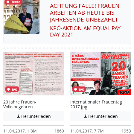
Texte
ACHTUNG FALLE! FRAUEN
ARBEITEN AB HEUTE BIS
JAHRESENDE UNBEZAHLT
KPÖ-AK­TI­ON AM EQUAL PAY
DAY 2021
jpg
jpg
20 Jahre Frauen-
Internationaler Frauentag
Volksbegehren
2017.jpg
Achtung: Diese Datei enthält unter Umstä
Achtung:
Herunterladen
Herunterladen


11.04.2017, 1.8M
1869
11.04.2017, 7.7M
1953