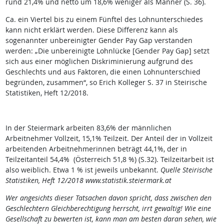
rund 21,4% und netto um 18,6% weniger als Männer (S. 36).
Ca. ein Viertel bis zu einem Fünftel des Lohnunterschiedes
kann nicht erklärt werden. Diese Differenz kann als
sogenannter unbereinigter Gender Pay Gap verstanden
werden: „Die unbereinigte Lohnlücke [Gender Pay Gap] setzt
sich aus einer möglichen Diskriminierung aufgrund des
Geschlechts und aus Faktoren, die einen Lohnunterschied
begründen, zusammen“, so Erich Kolleger S. 37 in Steirische
Statistiken, Heft 12/2018.
In der Steiermark arbeiten 83,6% der männlichen
Arbeitnehmer Vollzeit, 15,1% Teilzeit. Der Anteil der in Vollzeit
arbeitenden Arbeitnehmerinnen beträgt 44,1%, der in
Teilzeitanteil 54,4% (Österreich 51,8 %) (S.32). Teilzeitarbeit ist
also weiblich. Etwa 1 % ist jeweils unbekannt.
Quelle Steirische
Statistiken, Heft 12/2018 www.statistik.steiermark.at
Wer angesichts dieser Tatsachen davon spricht, dass zwischen den
Geschlechtern Gleichberechtigung herrscht, irrt gewaltig! Wie eine
Gesellschaft zu bewerten ist, kann man am besten daran sehen, wie