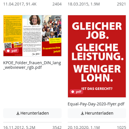
11.04.2017, 91.4K
2404
18.03.2015, 1.9M
2921
pdf
KPOE_Folder_frauen_DIN_lang
_webviewer_rgb.pdf
pdf
Equal-Pay-Day-2020-Flyer.pdf
Achtung: Diese Datei enthält unter Umstä
Achtung:
Herunterladen
Herunterladen


16.11.2012, 5.2M
3542
20.10.2020, 1.1M
1025