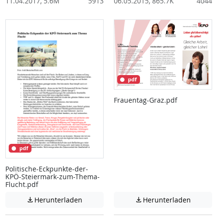
11.04.2017, 5.6M
5913
06.05.2015, 865.7K
4044
pdf
Frauentag-Graz.pdf
pdf
Politische-Eckpunkte-der-
KPÖ-Steiermark-zum-Thema-
Flucht.pdf
Achtung: Diese Datei enthält unter Umstä
Achtung:
Herunterladen
Herunterladen

