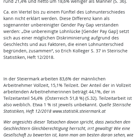
rund 21,4% und netto um 18,6% weniger als Männer (S. 36).
Ca. ein Viertel bis zu einem Fünftel des Lohnunterschiedes
kann nicht erklärt werden. Diese Differenz kann als
sogenannter unbereinigter Gender Pay Gap verstanden
werden: „Die unbereinigte Lohnlücke [Gender Pay Gap] setzt
sich aus einer möglichen Diskriminierung aufgrund des
Geschlechts und aus Faktoren, die einen Lohnunterschied
begründen, zusammen“, so Erich Kolleger S. 37 in Steirische
Statistiken, Heft 12/2018.
In der Steiermark arbeiten 83,6% der männlichen
Arbeitnehmer Vollzeit, 15,1% Teilzeit. Der Anteil der in Vollzeit
arbeitenden Arbeitnehmerinnen beträgt 44,1%, der in
Teilzeitanteil 54,4% (Österreich 51,8 %) (S.32). Teilzeitarbeit ist
also weiblich. Etwa 1 % ist jeweils unbekannt.
Quelle Steirische
Statistiken, Heft 12/2018 www.statistik.steiermark.at
Wer angesichts dieser Tatsachen davon spricht, dass zwischen den
Geschlechtern Gleichberechtigung herrscht, irrt gewaltig! Wie eine
Gesellschaft zu bewerten ist, kann man am besten daran sehen, wie