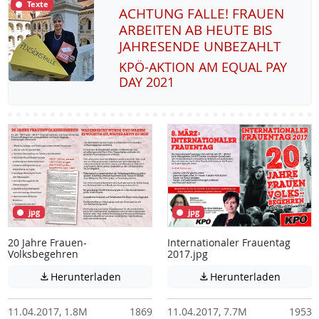
Texte
ACHTUNG FALLE! FRAUEN
ARBEITEN AB HEUTE BIS
JAHRESENDE UNBEZAHLT
KPÖ-AK­TI­ON AM EQUAL PAY
DAY 2021
jpg
jpg
20 Jahre Frauen-
Internationaler Frauentag
Volksbegehren
2017.jpg
Achtung: Diese Datei enthält unter Umstä
Achtung:
Herunterladen
Herunterladen


11.04.2017, 1.8M
1869
11.04.2017, 7.7M
1953