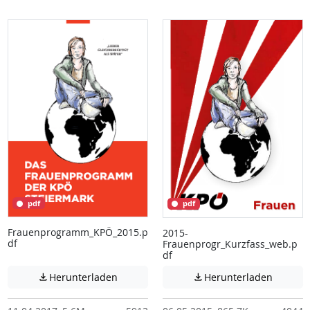
pdf
pdf
Frauenprogramm_KPÖ_2015.p
2015-
df
Frauenprogr_Kurzfass_web.p
df
Achtung: Diese Datei enthält unter Umstä
Achtung:
Herunterladen
Herunterladen

