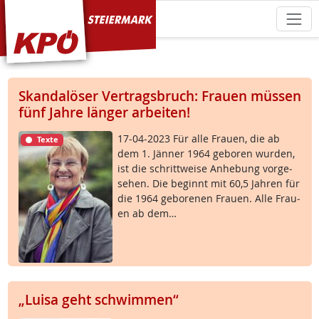
KPÖ Steiermark
Skandalöser Vertragsbruch: Frauen müssen
fünf Jahre länger arbeiten!
17-04-2023 Für al­le Frau­en, die ab
Texte
dem 1. Jän­ner 1964 ge­bo­ren wur­den,
ist die schritt­wei­se An­he­bung vor­ge­
se­hen. Die be­ginnt mit 60,5 Jah­ren für
die 1964 ge­bo­re­nen Frau­en. Al­le Frau­
en ab dem…
„Luisa geht schwimmen“