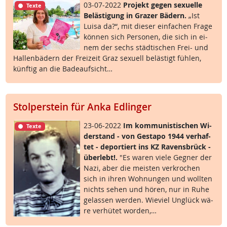
03-07-2022
Pro­jekt ge­gen se­xu­el­le
Texte
Be­läs­t­i­gung in Gra­zer Bä­d­ern.
„Ist
Lui­sa da?“, mit die­ser ein­fa­chen Fra­ge
kön­nen sich Per­so­nen, die sich in ei­
nem der sechs städ­ti­schen Frei- und
Hal­len­bä­d­ern der Frei­zeit Graz se­xu­ell be­läs­t­igt füh­len,
künf­tig an die Ba­de­auf­sicht…
Stolperstein für Anka Edlinger
23-06-2022
Im kom­mu­nis­ti­schen Wi­
Texte
der­stand - von Ge­sta­po 1944 ver­haf­
tet - de­por­tiert ins KZ Ra­vens­brück -
über­lebt!.
"Es wa­ren vie­le Geg­ner der
Na­zi, aber die meis­ten ver­kro­chen
sich in ih­ren Woh­nun­gen und woll­ten
nichts se­hen und hö­ren, nur in Ru­he
ge­las­sen wer­den. Wie­viel Un­glück wä­
re ver­hü­tet wor­den,…