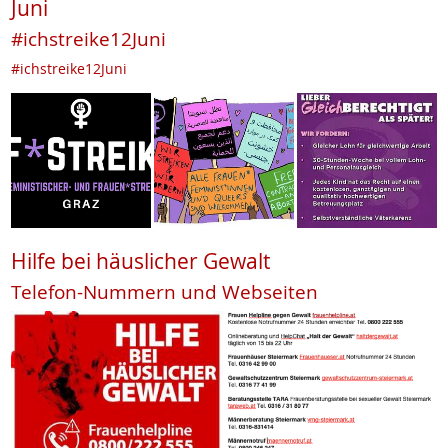
Juni
#ichstreike12Juni
#ichstreike12Juni
Hilfe bei häuslicher Gewalt
Telefon-Nummern und Webseiten