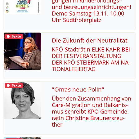
gun­gen in Kin­der­bil­dungs-
und be­t­reu­ung­s­ein­rich­tun­gen!
De­mo Sams­tag 13.11. 10.00
Uhr Süd­t­i­ro­ler­platz
Texte
Die Zukunft der Neutralität
KPÖ-Stadträ­tin EL­KE KAHR BEI
DER FEST­VER­AN­STAL­TUNG
DER KPÖ STEI­ER­MARK AM NA­
TIO­NAL­FEI­ER­TAG
Texte
"Omas neue Polin"
Über den Zu­sam­men­hang von
Ca­re-Mi­g­ra­ti­on und Bal­ka­nis­
mus sch­reibt KPÖ Ge­mein­de­
rä­tin Chris­ti­ne Brau­n­ers­reu­
ther