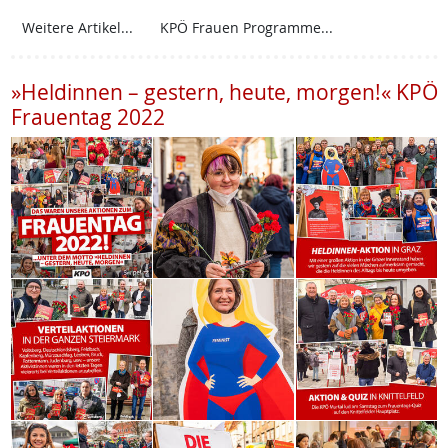
Weitere Artikel...
KPÖ Frauen Programme...
»Heldinnen – gestern, heute, morgen!« KPÖ
Frauentag 2022