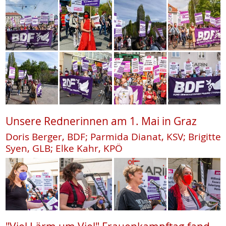
Unsere Rednerinnen am 1. Mai in Graz
Doris Berger, BDF; Parmida Dianat, KSV; Brigitte
Syen, GLB; Elke Kahr, KPÖ