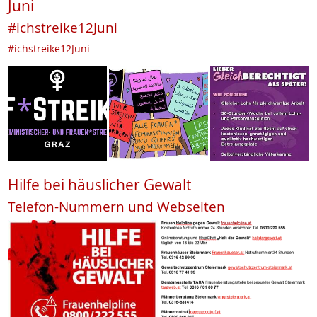
Juni
#ichstreike12Juni
#ichstreike12Juni
Hilfe bei häuslicher Gewalt
Telefon-Nummern und Webseiten