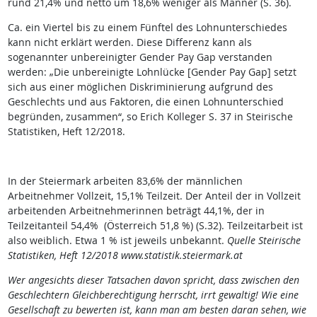
rund 21,4% und netto um 18,6% weniger als Männer (S. 36).
Ca. ein Viertel bis zu einem Fünftel des Lohnunterschiedes
kann nicht erklärt werden. Diese Differenz kann als
sogenannter unbereinigter Gender Pay Gap verstanden
werden: „Die unbereinigte Lohnlücke [Gender Pay Gap] setzt
sich aus einer möglichen Diskriminierung aufgrund des
Geschlechts und aus Faktoren, die einen Lohnunterschied
begründen, zusammen“, so Erich Kolleger S. 37 in Steirische
Statistiken, Heft 12/2018.
In der Steiermark arbeiten 83,6% der männlichen
Arbeitnehmer Vollzeit, 15,1% Teilzeit. Der Anteil der in Vollzeit
arbeitenden Arbeitnehmerinnen beträgt 44,1%, der in
Teilzeitanteil 54,4% (Österreich 51,8 %) (S.32). Teilzeitarbeit ist
also weiblich. Etwa 1 % ist jeweils unbekannt.
Quelle Steirische
Statistiken, Heft 12/2018 www.statistik.steiermark.at
Wer angesichts dieser Tatsachen davon spricht, dass zwischen den
Geschlechtern Gleichberechtigung herrscht, irrt gewaltig! Wie eine
Gesellschaft zu bewerten ist, kann man am besten daran sehen, wie