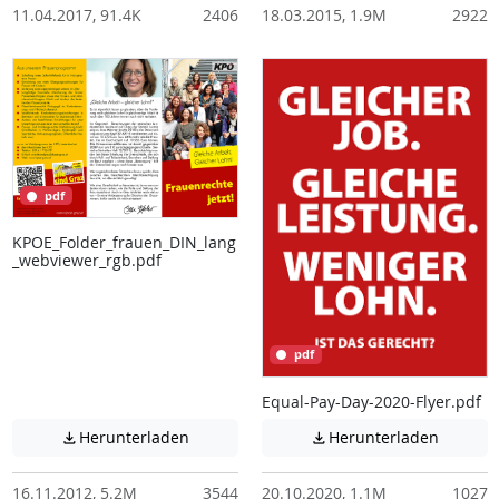
11.04.2017, 91.4K
2406
18.03.2015, 1.9M
2922
pdf
KPOE_Folder_frauen_DIN_lang
_webviewer_rgb.pdf
pdf
Equal-Pay-Day-2020-Flyer.pdf
Achtung: Diese Datei enthält unter Umstä
Achtung:
Herunterladen
Herunterladen


16.11.2012, 5.2M
3544
20.10.2020, 1.1M
1027