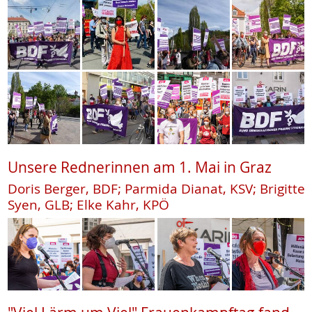
Unsere Rednerinnen am 1. Mai in Graz
Doris Berger, BDF; Parmida Dianat, KSV; Brigitte
Syen, GLB; Elke Kahr, KPÖ