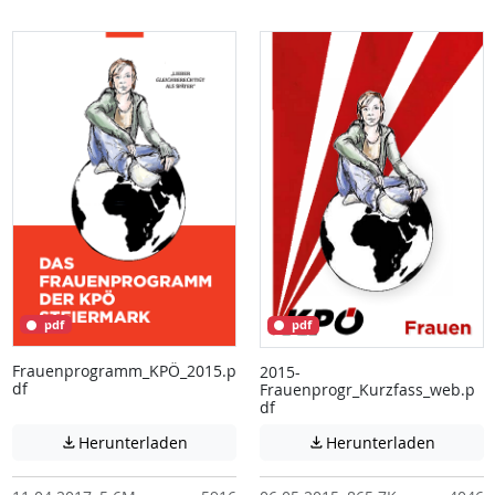
pdf
pdf
Frauenprogramm_KPÖ_2015.p
2015-
df
Frauenprogr_Kurzfass_web.p
df
Achtung: Diese Datei enthält unter Umstä
Achtung:
Herunterladen
Herunterladen

