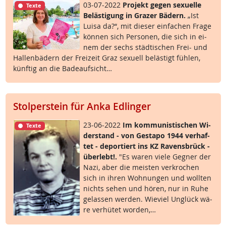
03-07-2022
Pro­jekt ge­gen se­xu­el­le
Texte
Be­läs­t­i­gung in Gra­zer Bä­d­ern.
„Ist
Lui­sa da?“, mit die­ser ein­fa­chen Fra­ge
kön­nen sich Per­so­nen, die sich in ei­
nem der sechs städ­ti­schen Frei- und
Hal­len­bä­d­ern der Frei­zeit Graz se­xu­ell be­läs­t­igt füh­len,
künf­tig an die Ba­de­auf­sicht…
Stolperstein für Anka Edlinger
23-06-2022
Im kom­mu­nis­ti­schen Wi­
Texte
der­stand - von Ge­sta­po 1944 ver­haf­
tet - de­por­tiert ins KZ Ra­vens­brück -
über­lebt!.
"Es wa­ren vie­le Geg­ner der
Na­zi, aber die meis­ten ver­kro­chen
sich in ih­ren Woh­nun­gen und woll­ten
nichts se­hen und hö­ren, nur in Ru­he
ge­las­sen wer­den. Wie­viel Un­glück wä­
re ver­hü­tet wor­den,…