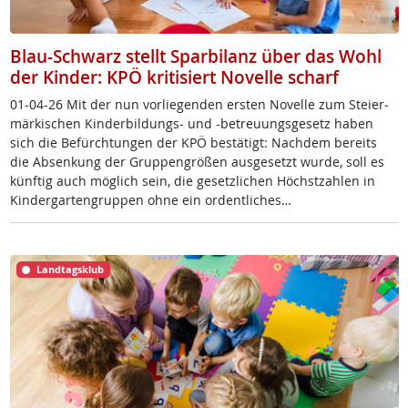
Blau-Schwarz stellt Sparbilanz über das Wohl
der Kinder: KPÖ kritisiert Novelle scharf
01-04-26 Mit der nun vor­lie­gen­den ers­ten No­vel­le zum Stei­er­
mär­ki­schen Kin­der­bil­dungs- und -be­t­reu­ungs­ge­setz ha­ben
sich die Be­fürch­tun­gen der KPÖ be­stä­tigt: Nach­dem be­reits
die Ab­sen­kung der Grup­pen­grö­ß­en aus­ge­setzt wur­de, soll es
künf­tig auch mög­lich sein, die ge­setz­li­chen Höchst­zah­len in
Kin­der­gar­ten­grup­pen oh­ne ein or­dent­li­ches…
Landtagsklub