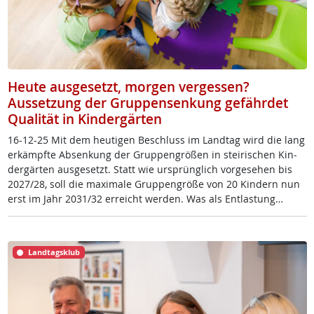
Heute ausgesetzt, morgen vergessen?
Aussetzung der Gruppensenkung gefährdet
Qualität in Kindergärten
16-12-25 Mit dem heu­ti­gen Be­schluss im Land­tag wird die lang
er­kämpf­te Ab­sen­kung der Grup­pen­grö­ß­en in stei­ri­schen Kin­
der­gär­ten aus­ge­setzt. Statt wie ur­sprüng­lich vor­ge­se­hen bis
2027/28, soll die ma­xi­ma­le Grup­pen­grö­ße von 20 Kin­dern nun
erst im Jahr 2031/32 er­reicht wer­den. Was als Ent­las­tung…
Landtagsklub