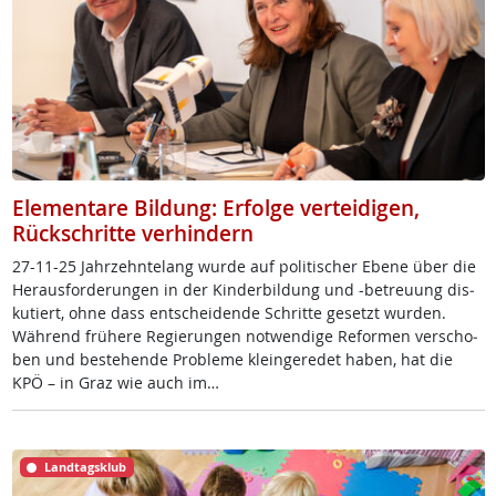
Elementare Bildung: Erfolge verteidigen,
Rückschritte verhindern
27-11-25 Jahr­zehn­te­lang wur­de auf po­li­ti­scher Ebe­ne über die
Her­aus­for­de­run­gen in der Kin­der­bil­dung und -be­t­reu­ung dis­
ku­tiert, oh­ne dass ent­schei­den­de Schrit­te ge­setzt wur­den.
Wäh­rend frühe­re Re­gie­run­gen not­wen­di­ge Re­for­men ver­scho­
ben und be­ste­hen­de Pro­b­le­me klein­ge­re­det ha­ben, hat die
KPÖ – in Graz wie auch im…
Landtagsklub