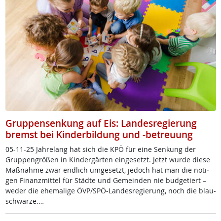
Gruppensenkung auf Eis: Landesregierung
bremst bei Kinderbildung und -betreuung
05-11-25 Jah­re­lang hat sich die KPÖ für ei­ne Sen­kung der
Grup­pen­grö­ß­en in Kin­der­gär­ten ein­ge­setzt. Jetzt wur­de die­se
Maß­nah­me zwar end­lich um­ge­setzt, je­doch hat man die nö­t­i­
gen Fi­nanz­mit­tel für Städ­te und Ge­mein­den nie bud­ge­tiert –
we­der die ehe­ma­li­ge ÖVP/SPÖ-Lan­des­re­gie­rung, noch die blau-
schwar­ze.…