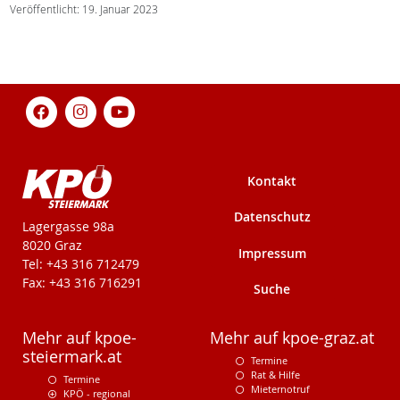
Veröffentlicht: 19. Januar 2023
Kontakt
Datenschutz
KPÖ-Steiermark
Lagergasse 98a
8020 Graz
Impressum
Tel: +43 316 712479
Fax: +43 316 716291
Suche
Mehr auf kpoe-
Mehr auf kpoe-graz.at
steiermark.at
Termine
Rat & Hilfe
Termine
Mieternotruf
KPÖ - regional