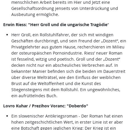
menschlichen Arbeit bereits im Hier und Jetzt eine
Gesellschaftsordnung jenseits von Unterdrückung und
Ausbeutung ermögliche.
Erwin Riess: "Herr Groll und die ungarische Tragödie
"
Herr Groll, ein Rollstuhlfahrer, der sich mit windigen
Geschäften durchbringt, und sein Freund der „Dozent“, ein
Privatgelehrter aus gutem Hause, recherchieren im Milieu
der osteuropäischen Pornoindustrie. Riess’ neuer Roman
ist fesselnd, witzig und poetisch. Groll und der „Dozent“
decken nicht nur ein abscheuliches Verbrechen auf. In
bekannter Manier befinden sich die beiden im Dauerstreit
über diverse Welträtsel, wie den Einfluss der weiblichen
Brust auf die Weltoffenheit und die Kunst des
Stiegensteigens mit dem Rollstuhl. Ein ungewöhnliches,
ein aufrüttelndes Buch.
Lovro Kuhar / Prezihov Voranc: "Doberdo"
Ein slowenischer Antikriegsroman - Der Roman hat einen
hohen zeitgeschichtlichen Wert, in erster Linie ist er aber
eine Botschaft gegen jeglichen Krieg: Der Krieg ist ein