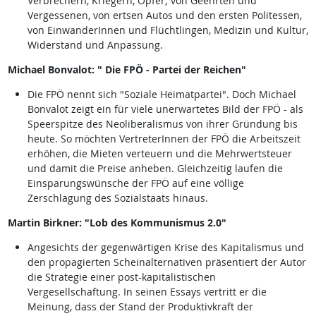
Verbrechern, Kriegern, Opfer; von Geehrten und
Vergessenen, von ertsen Autos und den ersten Politessen,
von EinwanderInnen und Flüchtlingen, Medizin und Kultur,
Widerstand und Anpassung.
Michael Bonvalot: " Die FPÖ - Partei der Reichen"
Die FPÖ nennt sich "Soziale Heimatpartei". Doch Michael
Bonvalot zeigt ein für viele unerwartetes Bild der FPÖ - als
Speerspitze des Neoliberalismus von ihrer Gründung bis
heute. So möchten VertreterInnen der FPÖ die Arbeitszeit
erhöhen, die Mieten verteuern und die Mehrwertsteuer
und damit die Preise anheben. Gleichzeitig laufen die
Einsparungswünsche der FPÖ auf eine völlige
Zerschlagung des Sozialstaats hinaus.
Martin Birkner: "Lob des Kommunismus 2.0"
Angesichts der gegenwärtigen Krise des Kapitalismus und
den propagierten Scheinalternativen präsentiert der Autor
die Strategie einer post-kapitalistischen
Vergesellschaftung. In seinen Essays vertritt er die
Meinung, dass der Stand der Produktivkraft der