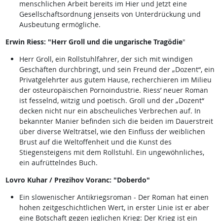
menschlichen Arbeit bereits im Hier und Jetzt eine
Gesellschaftsordnung jenseits von Unterdrückung und
Ausbeutung ermögliche.
Erwin Riess: "Herr Groll und die ungarische Tragödie
"
Herr Groll, ein Rollstuhlfahrer, der sich mit windigen
Geschäften durchbringt, und sein Freund der „Dozent“, ein
Privatgelehrter aus gutem Hause, recherchieren im Milieu
der osteuropäischen Pornoindustrie. Riess’ neuer Roman
ist fesselnd, witzig und poetisch. Groll und der „Dozent“
decken nicht nur ein abscheuliches Verbrechen auf. In
bekannter Manier befinden sich die beiden im Dauerstreit
über diverse Welträtsel, wie den Einfluss der weiblichen
Brust auf die Weltoffenheit und die Kunst des
Stiegensteigens mit dem Rollstuhl. Ein ungewöhnliches,
ein aufrüttelndes Buch.
Lovro Kuhar / Prezihov Voranc: "Doberdo"
Ein slowenischer Antikriegsroman - Der Roman hat einen
hohen zeitgeschichtlichen Wert, in erster Linie ist er aber
eine Botschaft gegen jeglichen Krieg: Der Krieg ist ein