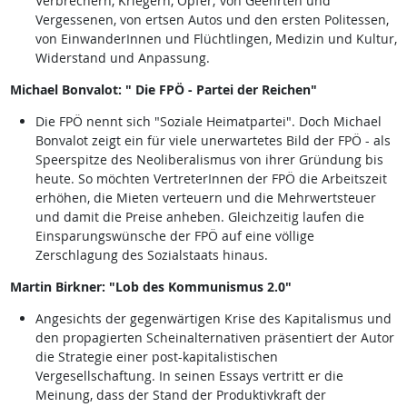
Verbrechern, Kriegern, Opfer; von Geehrten und
Vergessenen, von ertsen Autos und den ersten Politessen,
von EinwanderInnen und Flüchtlingen, Medizin und Kultur,
Widerstand und Anpassung.
Michael Bonvalot: " Die FPÖ - Partei der Reichen"
Die FPÖ nennt sich "Soziale Heimatpartei". Doch Michael
Bonvalot zeigt ein für viele unerwartetes Bild der FPÖ - als
Speerspitze des Neoliberalismus von ihrer Gründung bis
heute. So möchten VertreterInnen der FPÖ die Arbeitszeit
erhöhen, die Mieten verteuern und die Mehrwertsteuer
und damit die Preise anheben. Gleichzeitig laufen die
Einsparungswünsche der FPÖ auf eine völlige
Zerschlagung des Sozialstaats hinaus.
Martin Birkner: "Lob des Kommunismus 2.0"
Angesichts der gegenwärtigen Krise des Kapitalismus und
den propagierten Scheinalternativen präsentiert der Autor
die Strategie einer post-kapitalistischen
Vergesellschaftung. In seinen Essays vertritt er die
Meinung, dass der Stand der Produktivkraft der