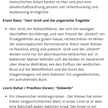
menschlichen Arbeit bereits im Hier und Jetzt eine
Gesellschaftsordnung jenseits von Unterdrückung und
Ausbeutung ermögliche.
Erwin Riess: "Herr Groll und die ungarische Tragödie
"
Herr Groll, ein Rollstuhlfahrer, der sich mit windigen
Geschäften durchbringt, und sein Freund der „Dozent“, ein
Privatgelehrter aus gutem Hause, recherchieren im Milieu
der osteuropäischen Pornoindustrie. Riess’ neuer Roman
ist fesselnd, witzig und poetisch. Groll und der „Dozent“
decken nicht nur ein abscheuliches Verbrechen auf. In
bekannter Manier befinden sich die beiden im Dauerstreit
über diverse Welträtsel, wie den Einfluss der weiblichen
Brust auf die Weltoffenheit und die Kunst des
Stiegensteigens mit dem Rollstuhl. Ein ungewöhnliches,
ein aufrüttelndes Buch.
Lovro Kuhar / Prezihov Voranc: "Doberdo"
Ein slowenischer Antikriegsroman - Der Roman hat einen
hohen zeitgeschichtlichen Wert, in erster Linie ist er aber
eine Botschaft gegen jeglichen Krieg: Der Krieg ist ein