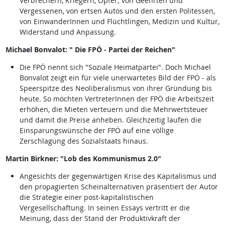
Verbrechern, Kriegern, Opfer; von Geehrten und
Vergessenen, von ertsen Autos und den ersten Politessen,
von EinwanderInnen und Flüchtlingen, Medizin und Kultur,
Widerstand und Anpassung.
Michael Bonvalot: " Die FPÖ - Partei der Reichen"
Die FPÖ nennt sich "Soziale Heimatpartei". Doch Michael
Bonvalot zeigt ein für viele unerwartetes Bild der FPÖ - als
Speerspitze des Neoliberalismus von ihrer Gründung bis
heute. So möchten VertreterInnen der FPÖ die Arbeitszeit
erhöhen, die Mieten verteuern und die Mehrwertsteuer
und damit die Preise anheben. Gleichzeitig laufen die
Einsparungswünsche der FPÖ auf eine völlige
Zerschlagung des Sozialstaats hinaus.
Martin Birkner: "Lob des Kommunismus 2.0"
Angesichts der gegenwärtigen Krise des Kapitalismus und
den propagierten Scheinalternativen präsentiert der Autor
die Strategie einer post-kapitalistischen
Vergesellschaftung. In seinen Essays vertritt er die
Meinung, dass der Stand der Produktivkraft der