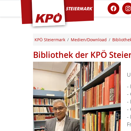
KPÖ Steiermark
KPÖ Steiermark
Medien/Download
Bibliothe
Bibliothek der KPÖ Stei
U
-
-
-
-
-
F