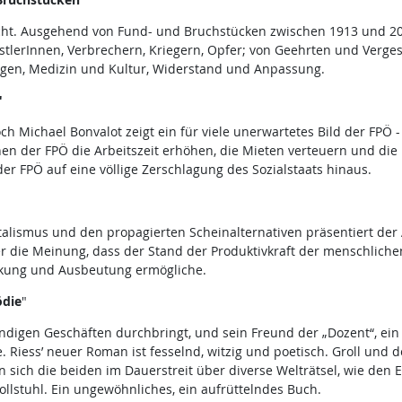
ht. Ausgehend von Fund- und Bruchstücken zwischen 1913 und 201
nstlerInnen, Verbrechern, Kriegern, Opfer; von Geehrten und Verge
ngen, Medizin und Kultur, Widerstand und Anpassung.
"
ch Michael Bonvalot zeigt ein für viele unerwartetes Bild der FPÖ 
en der FPÖ die Arbeitszeit erhöhen, die Mieten verteuern und di
er FPÖ auf eine völlige Zerschlagung des Sozialstaats hinaus.
alismus und den propagierten Scheinalternativen präsentiert der Au
 er die Meinung, dass der Stand der Produktivkraft der menschlichen
ckung und Ausbeutung ermögliche.
ödie
"
 windigen Geschäften durchbringt, und sein Freund der „Dozent“, ei
 Riess’ neuer Roman ist fesselnd, witzig und poetisch. Groll und 
sich die beiden im Dauerstreit über diverse Welträtsel, wie den Ei
llstuhl. Ein ungewöhnliches, ein aufrüttelndes Buch.