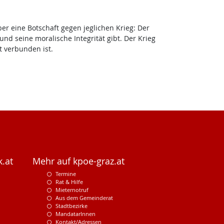
ber eine Botschaft gegen jeglichen Krieg: Der
und seine moralische Integrität gibt. Der Krieg
t verbunden ist.
.at
Mehr auf kpoe-graz.at
Termine
Rat & Hilfe
Mieternotruf
Aus dem Gemeinderat
Stadtbezirke
MandatarInnen
Kontakt/Adressen