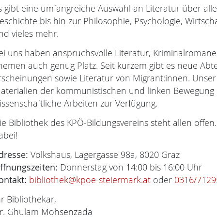
s gibt eine umfangreiche Auswahl an Literatur über all
eschichte bis hin zur Philosophie, Psychologie, Wirtsch
nd vieles mehr.
ei uns haben anspruchsvolle Literatur, Kriminalroma
hemen auch genug Platz. Seit kurzem gibt es neue Abte
rscheinungen sowie Literatur von Migrant:innen. Unser
aterialien der kommunistischen und linken Bewegung i
issenschaftliche Arbeiten zur Verfügung.
ie Bibliothek des KPÖ-Bildungsvereins steht allen offen.
abei!
dresse:
Volkshaus, Lagergasse 98a, 8020 Graz
ffnungszeiten:
Donnerstag von 14:00 bis 16:00 Uhr
ontakt:
bibliothek@kpoe-steiermark.at
oder
0316/7129
hr Bibliothekar,
r. Ghulam Mohsenzada