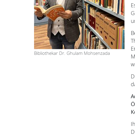
E
G
u
B
T
E
Bibliothekar Dr. Ghulam Mohsenzada
M
w
D
d
A
Ö
K
I
D