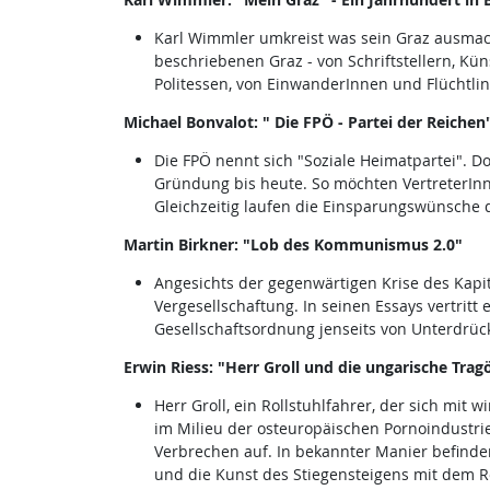
Karl Wimmler umkreist was sein Graz ausmac
beschriebenen Graz - von Schriftstellern, Kü
Politessen, von EinwanderInnen und Flüchtli
Michael Bonvalot: " Die FPÖ - Partei der Reichen
Die FPÖ nennt sich "Soziale Heimatpartei". Do
Gründung bis heute. So möchten VertreterInn
Gleichzeitig laufen die Einsparungswünsche d
Martin Birkner: "Lob des Kommunismus 2.0"
Angesichts der gegenwärtigen Krise des Kapit
Vergesellschaftung. In seinen Essays vertritt
Gesellschaftsordnung jenseits von Unterdrü
Erwin Riess: "Herr Groll und die ungarische Trag
Herr Groll, ein Rollstuhlfahrer, der sich mit
im Milieu der osteuropäischen Pornoindustrie.
Verbrechen auf. In bekannter Manier befinden 
und die Kunst des Stiegensteigens mit dem Ro