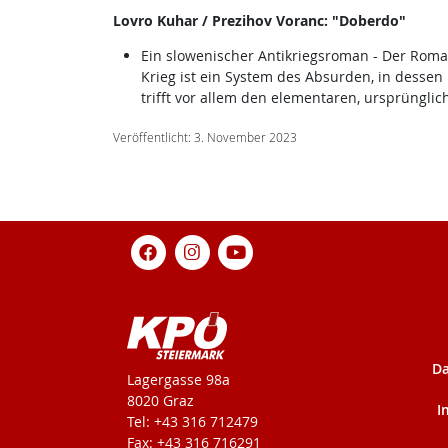
Lovro Kuhar / Prezihov Voranc: "Doberdo"
Ein slowenischer Antikriegsroman - Der Roman 
Krieg ist ein System des Absurden, in dessen 
trifft vor allem den elementaren, ursprüngli
Veröffentlicht: 3. November 2023
Da
KPÖ-Steiermark
Lagergasse 98a
8020 Graz
I
Tel: +43 316 712479
Fax: +43 316 716291