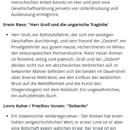
menschlichen Arbeit bereits im Hier und Jetzt eine
Gesellschaftsordnung jenseits von Unterdrückung und
Ausbeutung ermögliche.
Erwin Riess: "Herr Groll und die ungarische Tragödie
"
Herr Groll, ein Rollstuhlfahrer, der sich mit windigen
Geschäften durchbringt, und sein Freund der „Dozent“, ein
Privatgelehrter aus gutem Hause, recherchieren im Milieu
der osteuropäischen Pornoindustrie. Riess’ neuer Roman
ist fesselnd, witzig und poetisch. Groll und der „Dozent“
decken nicht nur ein abscheuliches Verbrechen auf. In
bekannter Manier befinden sich die beiden im Dauerstreit
über diverse Welträtsel, wie den Einfluss der weiblichen
Brust auf die Weltoffenheit und die Kunst des
Stiegensteigens mit dem Rollstuhl. Ein ungewöhnliches,
ein aufrüttelndes Buch.
Lovro Kuhar / Prezihov Voranc: "Doberdo"
Ein slowenischer Antikriegsroman - Der Roman hat einen
hohen zeitgeschichtlichen Wert, in erster Linie ist er aber
eine Botschaft gegen jeglichen Krieg: Der Krieg ist ein