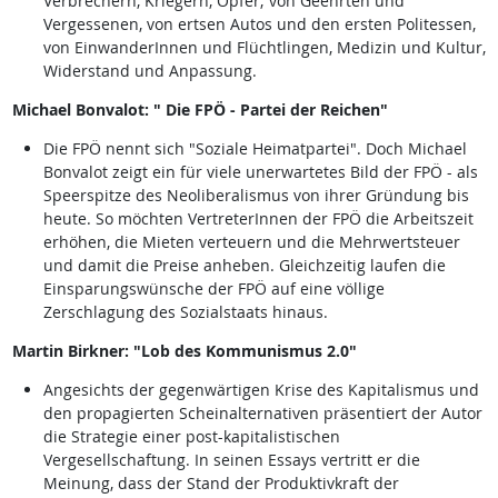
Verbrechern, Kriegern, Opfer; von Geehrten und
Vergessenen, von ertsen Autos und den ersten Politessen,
von EinwanderInnen und Flüchtlingen, Medizin und Kultur,
Widerstand und Anpassung.
Michael Bonvalot: " Die FPÖ - Partei der Reichen"
Die FPÖ nennt sich "Soziale Heimatpartei". Doch Michael
Bonvalot zeigt ein für viele unerwartetes Bild der FPÖ - als
Speerspitze des Neoliberalismus von ihrer Gründung bis
heute. So möchten VertreterInnen der FPÖ die Arbeitszeit
erhöhen, die Mieten verteuern und die Mehrwertsteuer
und damit die Preise anheben. Gleichzeitig laufen die
Einsparungswünsche der FPÖ auf eine völlige
Zerschlagung des Sozialstaats hinaus.
Martin Birkner: "Lob des Kommunismus 2.0"
Angesichts der gegenwärtigen Krise des Kapitalismus und
den propagierten Scheinalternativen präsentiert der Autor
die Strategie einer post-kapitalistischen
Vergesellschaftung. In seinen Essays vertritt er die
Meinung, dass der Stand der Produktivkraft der