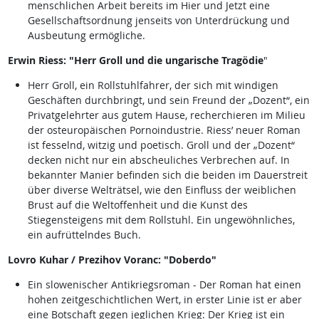
menschlichen Arbeit bereits im Hier und Jetzt eine
Gesellschaftsordnung jenseits von Unterdrückung und
Ausbeutung ermögliche.
Erwin Riess: "Herr Groll und die ungarische Tragödie
"
Herr Groll, ein Rollstuhlfahrer, der sich mit windigen
Geschäften durchbringt, und sein Freund der „Dozent“, ein
Privatgelehrter aus gutem Hause, recherchieren im Milieu
der osteuropäischen Pornoindustrie. Riess’ neuer Roman
ist fesselnd, witzig und poetisch. Groll und der „Dozent“
decken nicht nur ein abscheuliches Verbrechen auf. In
bekannter Manier befinden sich die beiden im Dauerstreit
über diverse Welträtsel, wie den Einfluss der weiblichen
Brust auf die Weltoffenheit und die Kunst des
Stiegensteigens mit dem Rollstuhl. Ein ungewöhnliches,
ein aufrüttelndes Buch.
Lovro Kuhar / Prezihov Voranc: "Doberdo"
Ein slowenischer Antikriegsroman - Der Roman hat einen
hohen zeitgeschichtlichen Wert, in erster Linie ist er aber
eine Botschaft gegen jeglichen Krieg: Der Krieg ist ein