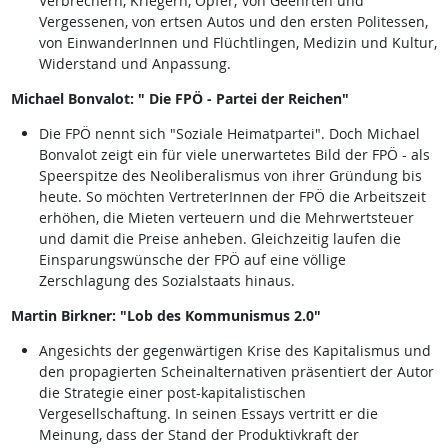
Verbrechern, Kriegern, Opfer; von Geehrten und
Vergessenen, von ertsen Autos und den ersten Politessen,
von EinwanderInnen und Flüchtlingen, Medizin und Kultur,
Widerstand und Anpassung.
Michael Bonvalot: " Die FPÖ - Partei der Reichen"
Die FPÖ nennt sich "Soziale Heimatpartei". Doch Michael
Bonvalot zeigt ein für viele unerwartetes Bild der FPÖ - als
Speerspitze des Neoliberalismus von ihrer Gründung bis
heute. So möchten VertreterInnen der FPÖ die Arbeitszeit
erhöhen, die Mieten verteuern und die Mehrwertsteuer
und damit die Preise anheben. Gleichzeitig laufen die
Einsparungswünsche der FPÖ auf eine völlige
Zerschlagung des Sozialstaats hinaus.
Martin Birkner: "Lob des Kommunismus 2.0"
Angesichts der gegenwärtigen Krise des Kapitalismus und
den propagierten Scheinalternativen präsentiert der Autor
die Strategie einer post-kapitalistischen
Vergesellschaftung. In seinen Essays vertritt er die
Meinung, dass der Stand der Produktivkraft der