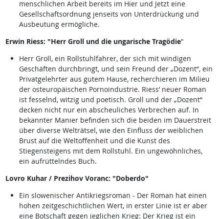
menschlichen Arbeit bereits im Hier und Jetzt eine
Gesellschaftsordnung jenseits von Unterdrückung und
Ausbeutung ermögliche.
Erwin Riess: "Herr Groll und die ungarische Tragödie
"
Herr Groll, ein Rollstuhlfahrer, der sich mit windigen
Geschäften durchbringt, und sein Freund der „Dozent“, ein
Privatgelehrter aus gutem Hause, recherchieren im Milieu
der osteuropäischen Pornoindustrie. Riess’ neuer Roman
ist fesselnd, witzig und poetisch. Groll und der „Dozent“
decken nicht nur ein abscheuliches Verbrechen auf. In
bekannter Manier befinden sich die beiden im Dauerstreit
über diverse Welträtsel, wie den Einfluss der weiblichen
Brust auf die Weltoffenheit und die Kunst des
Stiegensteigens mit dem Rollstuhl. Ein ungewöhnliches,
ein aufrüttelndes Buch.
Lovro Kuhar / Prezihov Voranc: "Doberdo"
Ein slowenischer Antikriegsroman - Der Roman hat einen
hohen zeitgeschichtlichen Wert, in erster Linie ist er aber
eine Botschaft gegen jeglichen Krieg: Der Krieg ist ein