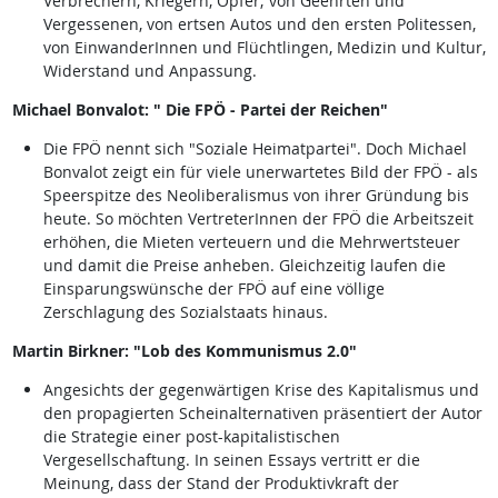
Verbrechern, Kriegern, Opfer; von Geehrten und
Vergessenen, von ertsen Autos und den ersten Politessen,
von EinwanderInnen und Flüchtlingen, Medizin und Kultur,
Widerstand und Anpassung.
Michael Bonvalot: " Die FPÖ - Partei der Reichen"
Die FPÖ nennt sich "Soziale Heimatpartei". Doch Michael
Bonvalot zeigt ein für viele unerwartetes Bild der FPÖ - als
Speerspitze des Neoliberalismus von ihrer Gründung bis
heute. So möchten VertreterInnen der FPÖ die Arbeitszeit
erhöhen, die Mieten verteuern und die Mehrwertsteuer
und damit die Preise anheben. Gleichzeitig laufen die
Einsparungswünsche der FPÖ auf eine völlige
Zerschlagung des Sozialstaats hinaus.
Martin Birkner: "Lob des Kommunismus 2.0"
Angesichts der gegenwärtigen Krise des Kapitalismus und
den propagierten Scheinalternativen präsentiert der Autor
die Strategie einer post-kapitalistischen
Vergesellschaftung. In seinen Essays vertritt er die
Meinung, dass der Stand der Produktivkraft der